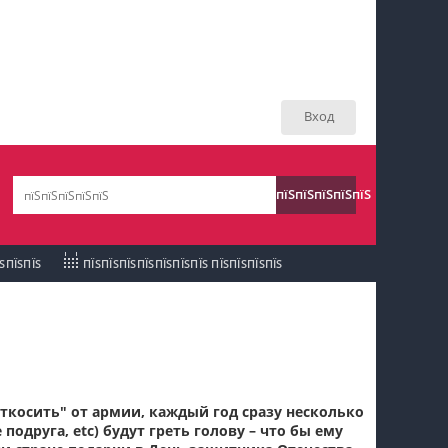
пїЅпїЅпїЅ пїЅпїЅпїЅпїЅпїЅпїЅпїЅ пїЅпїЅ
пїЅпїЅпїЅпїЅпїЅ
Вход
пїЅпїЅпїЅ пїЅпїЅпїЅпїЅпїЅпїЅпїЅ
пїЅпїЅпїЅ пїЅпїЅпїЅпїЅпїЅпїЅпїЅ
пїЅпїЅпїЅпїЅпїЅ
пїЅпїЅпїЅ
пїЅпїЅпїЅпїЅпїЅпїЅпїЅпїЅпїЅпїЅпїЅ
ЇЅПЇЅПЇЅ
ПЇЅПЇЅПЇЅПЇЅПЇЅПЇЅПЇЅ ПЇЅПЇЅПЇЅПЇЅ
пїЅпїЅпїЅ
пїЅпїЅпїЅпїЅпїЅпїЅпїЅпїЅпїЅ
пїЅпїЅпїЅ пїЅпїЅпїЅпїЅпїЅ
пїЅпїЅпїЅ пїЅпїЅпїЅпїЅпїЅпїЅ
откосить" от армии, каждый год сразу несколько
 подруга, etc) будут греть голову – что бы ему
пїЅпїЅпїЅпїЅпїЅ