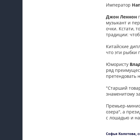
Император
На
Джон Леннон
п
музыкант и пер
очки. Кстати, 
традиции: чтоб
Китайские дип
что эти рыбки 
Юмористу
Вла
ряд преимущест
претендовать 
"Старший тов
знаменитому за
Премьер-мини
озера", а през
с лошадью и на
Софья Колотова, 