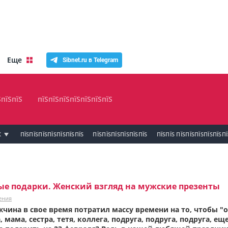
Еще
Sibnet.ru в Telegram
ЅпїЅпїЅ
пїЅпїЅпїЅпїЅпїЅпїЅпїЅ
К
ПЇЅПЇЅПЇЅПЇЅПЇЅПЇЅПЇЅ
ПЇЅПЇЅПЇЅПЇЅПЇЅПЇЅ
ПЇЅПЇЅ ПЇЅПЇЅПЇЅПЇЅПЇЅП
е подарки. Женский взгляд на мужские презенты
ения
чина в свое время потратил массу времени на то, чтобы "
мама, сестра, тетя, коллега, подруга, подруга, подруга, еще