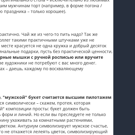
шим мужчинам торт (например, в форме погона /
аю праздника – только хорошее).
актично. Чай же из чего-то пить надо? Так же
оллег такими практичными штучками уже не
месте красуется не одна кружка и добрый десяток
нальные подарки, пусть без практической ценности,
рные мышки с ручной росписью или вручите
зе художники не потребуют с вас много денег.
ах – даешь, каждому по восхваляющему
о,
"мужской" букет считается высшим пилотажем
ся символически – скажем, протея, которая
" композиции просты: букет должен быть
 форм и линий. Но если вы преследуете не только
жчину ухаживать за комнатными растениями,
ветком. Антуриум символизирует мужское счастье,
икто не откажется лелеять цветок, символизирующий