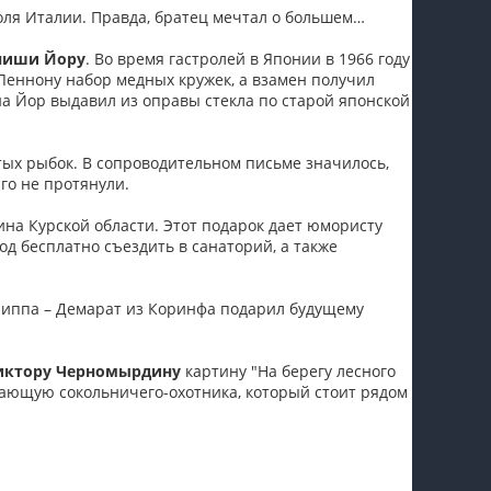
ля Италии. Правда, братец мечтал о большем…
иши Йору
. Во время гастролей в Японии в 1966 году
Леннону набор медных кружек, а взамен получил
на Йор выдавил из оправы стекла по старой японской
ых рыбок. В сопроводительном письме значилось,
го не протянули.
на Курской области. Этот подарок дает юмористу
д бесплатно съездить в санаторий, а также
иппа – Демарат из Коринфа подарил будущему
иктору Черномырдину
картину "На берегу лесного
ающую сокольничего-охотника, который стоит рядом