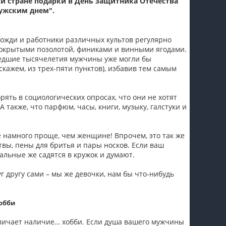
ки стране подарки в День защитника Отечества
ужским днем".
пїЅпїЅпїЅпїЅпїЅпїЅпїЅпїЅпїЅпїЅ
 Вожди и работники различных культов регулярно
покрытыми позолотой, финиками и винными ягодами.
шедшие тысячелетия мужчины уже могли бы
скажем, из трех-пяти пунктов), избавив тем самым
рять в социологических опросах, что они не хотят
 также, что парфюм, часы, книги, музыку, галстуки и
 намного проще, чем женщине! Впрочем, это так же
итвы, пены для бритья и пары носков. Если ваш
тальные же садятся в кружок и думают.
г другу сами – мы же девочки, нам бы что-нибудь
обби
тличает наличие… хобби. Если душа вашего мужчины