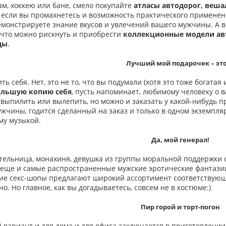
м, хоккею или бане, смело покупайте
атласы автодорог, веш
 если вы промахнетесь и возможность практического применени
монстрируете знание вкусов и увлечений вашего мужчины. А в
 что можно рискнуть и приобрести
коллекционные модели ав
ды
.
Лучший мой подарочек – это
ь себя. Нет, это не то, что вы подумали (хотя это тоже богатая
ольшую копию себя
, пусть напоминает, любимому человеку о в
, выпилить или вылепить, но можно и заказать у какой-нибудь
ужчины, годится сделанный на заказ и только в одном экземпл
му музыкой.
Да, мой генерал!
тельница, монахиня, девушка из группы моральной поддержки 
 еще и самые распространенные мужские эротические фантазии
ие секс-шопы предлагают широкий ассортимент соответствующи
о. Но главное, как вы догадываетесь, совсем не в костюме:)
Пир горой и торт-погон
вариант и для дома и для офиса заключается в приготовлении