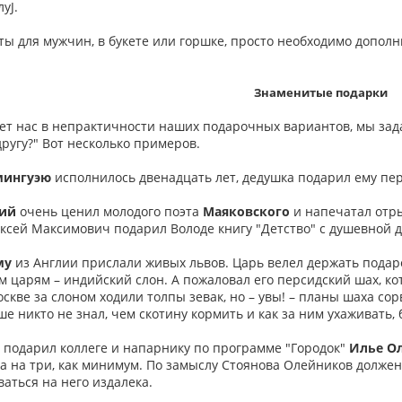
уJ.
еты для мужчин, в букете или горшке, просто необходимо дополн
Знаменитые подарки
нет нас в непрактичности наших подарочных вариантов, мы зад
ругу?" Вот несколько примеров.
мингуэю
исполнилось двенадцать лет, дедушка подарил ему пер
ий
очень ценил молодого поэта
Маяковского
и напечатал отры
ексей Максимович подарил Володе книгу "Детство" с душевной 
му
из Англии прислали живых львов. Царь велел держать подаро
м царям – индийский слон. А пожаловал его персидский шах, к
скве за слоном ходили толпы зевак, но – увы! – планы шаха со
ше никто не знал, чем скотину кормить и как за ним ухаживать,
подарил коллеге и напарнику по программе "Городок"
Илье О
а на три, как минимум. По замыслу Стоянова Олейников должен
ваться на него издалека.