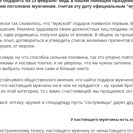
е подарить на 23 февраля? Ведь в нашей любящей праздни
сем поголовно мужчинам, считая эту дату официальным "м
чески так сложилось, что "мужской" подарок появился первым.
ошения. Римляне одаривали своих должностных лиц плодами, 
, едва родившись, получил дары от волхвов. В общем, за про
ь опыт, договориться и утвердить список желаемых презентов (
вушек, от мороки.
симум, на что способна сильная половина, так это упорно повто
пижамы и носовые платки, и не уверены, что им нужны запонки. А
 выбрать только они сами и больше никто.
устойчивого общественного мнения, что найти подарок мужчине
о, что настоящий мужчина ни в чем не нуждается – ну, кроме бр
 из этой категории, то с вами, счастливицей, мы прощаемся, ос
мся: оптику, оружие и спецодежду пусть "сослуживцы" дарят дру
…
У настоящего мужчины есть х
остраненному тезису, настоящего мужчину от ненастоящего о