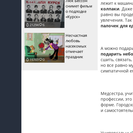
Люк Бессон
лежит к машина
снимет фильм
колпаки
. Даже
о подлодке
равно вы проде
«Курск»
увлечения. Так
21294
6
палочек для е
Несчастная
любовь
насекомых
А можно подарит
отмечает
подарить неб
праздник
сшить, связать
19703
0
но все равно м
симпатичной е
Медсестра, учи
профессии, это
форме. Городск
и самостоятельн
Универсальный 