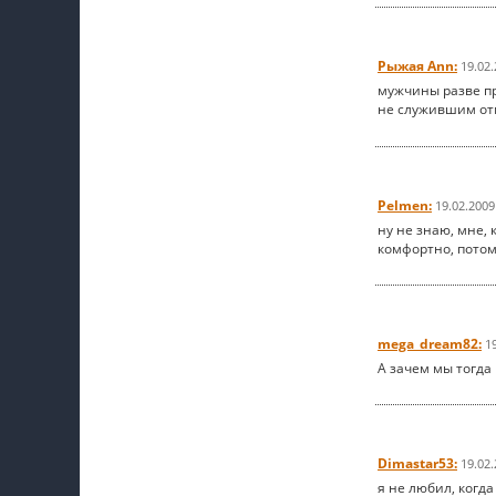
Рыжая Ann:
19.02.
мужчины разве пр
не служившим от
Pelmen:
19.02.2009
ну не знаю, мне,
комфортно, потому
mega_dream82:
1
А зачем мы тогда
Dimastar53:
19.02.
я не любил, когда