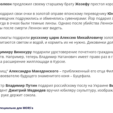
полеон
предложил своему старшему брату
Жозефу
престол коро
одарил свои очки в золотой оправе японскому переводчику
Юн
еводчик подружились и обменялись сувенирами: Йор подарил 
тогда в очках были темные линзы. Однако после убийства Ленно
ы после смерти Леннон мог видеть.
ломаты подарили
русскому царю Алексею Михайловичу
золот
питаются светом и водой, и кормить их не нужно. Диковинки дол
димиру Винокуру
подарили удостоверение почетного граждани
в. Например, теперь Владимир Натанович имеет право раз в го
на расширение жилплощади в Курске.
арищ"
Александра Македонского
– приближенный его отца Фил
воевателю будущего знаменитого коня – Буцефала.
стр
Владимир Путин
подарил российскому послу на Украине
В
идент
Дмитрий Медведев
вручил юбиляру скульптуру, изображ
 руке держит сокола.
специально для MORS'a