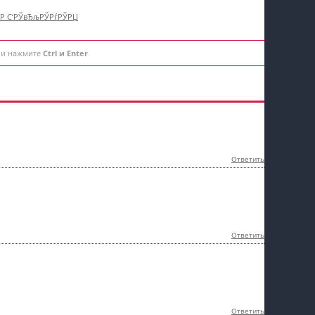
†Р С‘РЎвЂљРЎРѓРЎРЏ
 и нажмите
Ctrl и Enter
Ответить
Ответить
Ответить