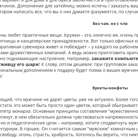
чинок. Дополнение для затейниц: можно испечь / заказать ва
тором написать все, что вы о них думаете (разумеется, по случ
Без чая, но с ч/ю
ы любят практичные вещи. Кружки – это, конечно же, очень пр
итницы и канцелярские принадлежности. Вот только офисных к
ративная сувенирка живет и побеждает – у каждого на рабочем 
пами дружественных компаний. А ведь можно приготовить ориги
сно поднимающие настроение. Например,
закажите компьюте
уживцу его шарж
! К слову, оптом дешевле: при групповом зака
ональным дополнением к подарку будет поэма о ваших мужчин
!
Букеты-конфеты
сящий, что мужчине не дарят цветы, уже не актуален. Более тог
Кстати, это может быть просто один цветок, который обыгрывает
ипетр монарха. Основные принципы составления "мужественной
тянут, в нем обязательно должна чувствоваться напряженность
 но и педагогические цели – например, хотите сподвигнуть му
нтуриум. В горшке. Он считается самым "мужским" комнатным ц
 свободу, огонь, страсть, храбрость. Хотелось бы верить, что н