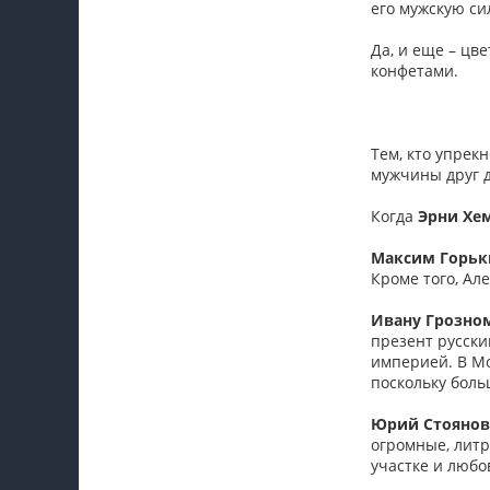
его мужскую сил
Да, и еще – цв
конфетами.
Тем, кто упрек
мужчины друг д
Когда
Эрни Хе
Максим Горьк
Кроме того, Ал
Ивану Грозно
презент русски
империей. В Мо
поскольку боль
Юрий Стоянов
огромные, литр
участке и любо