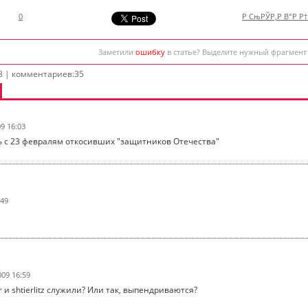
0
Р СњРЎР‚Р В°Р Р
Заметили
ошибку
в статье? Выделите нужный фрагмент
8 | комментариев:35
09 16:03
ь с 23 февралям откосивших "защитников Отечества"
:49
009 16:59
r и shtierlitz служили? Или так, выпендриваются?