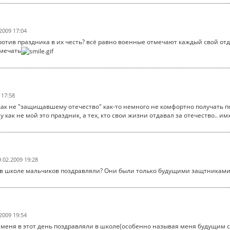
2009 17:04
отив праздника в их честь? всё равно военные отмечают каждый свой отд
мечать
 17:58
 как не "защищавшему отечество" как-то немного не комфортно получать по
 как не мой это праздник, а тех, кто свои жизни отдавал за отечество.. им
9.02.2009 19:28
 в школе мальчиков поздравляли? Они были только будущими защтниками. П
2009 19:54
 меня в этот день поздравляли в школе(особенно называя меня будущим сол