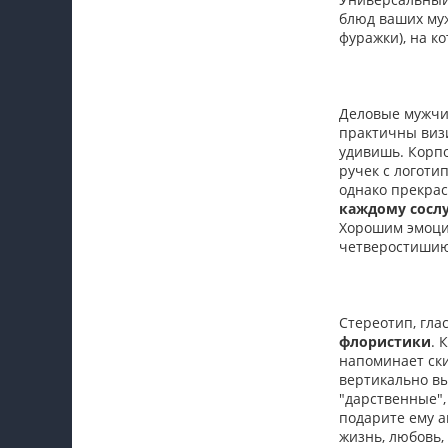
блюд ваших муж
фуражки), на ко
Деловые мужчин
практичны виз
удивишь. Корпо
ручек с логоти
однако прекра
каждому сосл
Хорошим эмоци
четверостишию
Стереотип, гла
флористики
. 
напоминает ск
вертикально вы
"дарственные",
подарите ему а
жизнь, любовь,