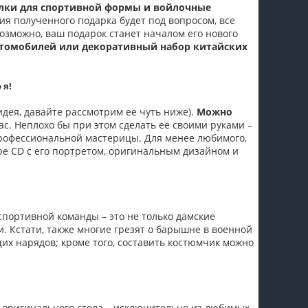
алки для спортивной формы и войлочные
я полученного подарка будет под вопросом, все
озможно, ваш подарок станет началом его нового
томобилей или декоративный набор китайских
 я!
 идея, давайте рассмотрим ее чуть ниже).
Можно
ас. Неплохо бы при этом сделать ее своими руками –
 профессиональной мастерицы. Для менее любимого,
яре CD с его портретом, оригинальным дизайном и
спортивной команды – это не только дамские
. Кстати, также многие грезят о барышне в военной
х нарядов; кроме того, составить костюмчик можно
 оригинального стола – исключительно из любимых