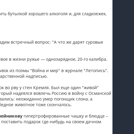
ить бутылкой хорошего алкоголя и, для сладкоежек,
адим встречный вопрос: "А что же дарят суровые
вое в жизни ружье — однозарядное, 20-го калибра.
вок из поэмы "Война и мир" в журнале "Летопись".
дарственной надписью.
к во рву у стен Кремля. Был еще один "живой"
оторый надеялся вовлечь Россию в войну с Османской
рвались: неожиданно умер погонщик слона, а
 бедное животное тоже скончалось.
лейникову
гипертрофированные чашку и блюдце –
 поставить подарок где-нибудь на своем дачном