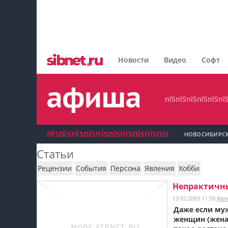
пїЅпїЅпїЅпїЅпїЅпїЅпїЅ
пїЅпїЅпїЅпїЅпїЅпїЅпїЅпїЅ
Новости
Видео
Софт
пїЅпїЅпїЅпїЅпїЅпїЅпїЅ
пїЅпїЅпїЅпїЅпїЅпї
ПЇЅПЇЅПЇЅПЇЅПЇЅПЇЅПЇЅПЇЅПЇЅПЇЅ
НОВОСИБИРС
Статьи
пїЅпїЅпїЅ пїЅпїЅпїЅпїЅпїЅпїЅпїЅ пїЅпїЅ
Рецензии
События
Персона
Явления
Хобби
пїЅпїЅпїЅпїЅпїЅ
Непрактичны
19.02.2009 11:58
Явл
пїЅпїЅпїЅ пїЅпїЅпїЅпїЅпїЅпїЅпїЅ
Даже если муж
женщин (жена, 
пїЅпїЅпїЅ пїЅпїЅпїЅпїЅпїЅпїЅпїЅ