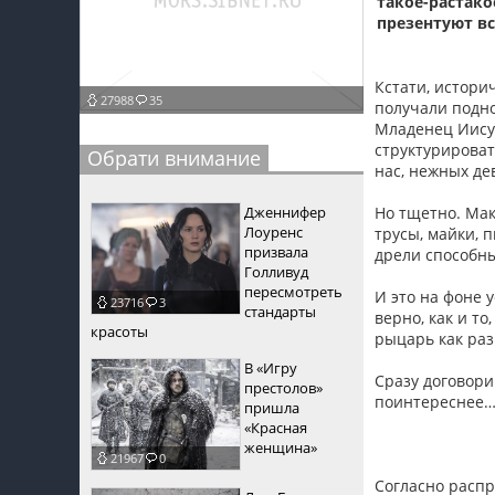
такое-растако
презентуют в
пїЅпїЅпїЅ
пїЅпїЅпїЅпїЅпїЅпїЅпїЅпїЅпїЅпїЅпїЅ
Кстати, истори
27988
35
получали подн
пїЅпїЅпїЅ
Младенец Иисус
структурироват
пїЅпїЅпїЅпїЅпїЅпїЅпїЅпїЅпїЅ
Обрати внимание
нас, нежных де
пїЅпїЅпїЅ пїЅпїЅпїЅпїЅпїЅ
Дженнифер
Но тщетно. Мак
пїЅпїЅпїЅ пїЅпїЅпїЅпїЅпїЅпїЅ
Лоуренс
трусы, майки, 
призвала
дрели способны
пїЅпїЅпїЅпїЅпїЅ
Голливуд
пересмотреть
И это на фоне 
23716
3
пїЅпїЅпїЅпїЅпїЅпїЅпїЅпїЅпїЅпїЅ
стандарты
верно, как и т
красоты
рыцарь как раз
В «Игру
Сразу договори
престолов»
поинтереснее
пришла
«Красная
женщина»
21967
0
Согласно распр