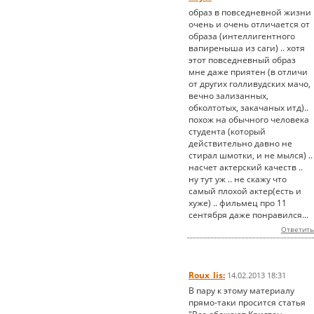
образ в повседневной жизни
очень и очень отличается от
образа (интеллигентного
вапиреныша из саги) .. хотя
этот повседневный образ
мне даже приятен (в отличи
от других голливудских мачо,
вечно зализанных,
обколтотых, закачаных итд)..
похож на обычного человека
студента (который
действительно давно не
стирал шмотки, и не мылся) ..
насчет актерский качеств ..
ну тут уж .. не скажу что
самый плохой актер(есть и
хуже) .. фильмец про 11
сентября даже понравился...
Ответить
Roux_lis:
14.02.2013 18:31
В пару к этому материалу
прямо-таки просится статья