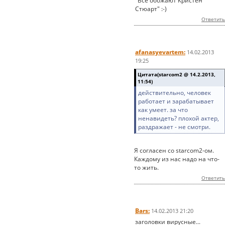
"Все обожают Кристен
Стюарт" :-)
Ответить
afanasyevartem:
14.02.2013
19:25
Цитата(starcom2 @ 14.2.2013,
11:54)
действительно, человек
работает и зарабатывает
как умеет. за что
ненавидеть? плохой актер,
раздражает - не смотри.
Я согласен со starcom2-ом.
Каждому из нас надо на что-
то жить.
Ответить
Bars:
14.02.2013 21:20
заголовки вирусные...