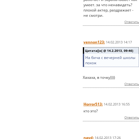
умеет. за что ненавидеть?
плохой актер, раздражает -
не смотри.
Ответить
vennon123:
14.02.2013 14:17
Цитата(}x{ @ 14.2.2013, 09:46)
На бича с вечерней школы
похож
Хахаха, в точку))))
Ответить
Horror513:
14.02.2013 16:55
кто это?
Ответить
nayd:
14.02.2013 17:26