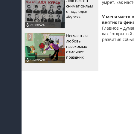
Люк Бессон
умрет, как нас
снимет фильм
о подлодке
У меня часто
«Курск»
внятного фина
21300
6
Главное – дума
как "открытый 
Несчастная
развития событ
любовь
насекомых
отмечает
праздник
19709
0