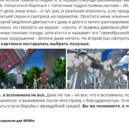
мя, попытаться бороться с типичным подростковым нытьем – ой, м
т дела, хнык-хнык – и тут, раз, и реальная опасность, а не прид
третьей серии я смотрела на перемотке. Простите меня, конечно
серий медленно двигаются к дому и долго и много разговариваю
льно, но смотреть на экране – скучно. И графика довольно убога
онные плоские стенды, хотя кто-то и называет это "своеобразно
ные разрушения – вполне даже ничего. Но второй раз смотреть
 картинки постаралась выбрать получше.
, я вспомнила не все.
Даже не так – не все, что я вспомнила, п
алипсис и выживание после него приму с благодарностью. Очен
ть и куча борьбы с враждебной средой.
Вы же понимаете, о ч
ециально для MORSa