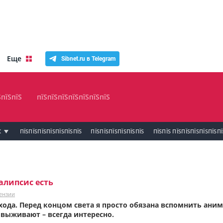
Еще
Sibnet.ru в Telegram
ЅпїЅпїЅ
пїЅпїЅпїЅпїЅпїЅпїЅпїЅ
К
ПЇЅПЇЅПЇЅПЇЅПЇЅПЇЅПЇЅ
ПЇЅПЇЅПЇЅПЇЅПЇЅПЇЅ
ПЇЅПЇЅ ПЇЅПЇЅПЇЅПЇЅПЇЅП
алипсис есть
ензии
хода. Перед концом света я просто обязана вспомнить аниме
 выживают – всегда интересно.