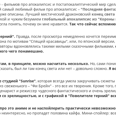
 - фильмов про апокалипсис и постапокалиптический мир сдела
ой самый любимый фильм про апокалипсис –
"Последняя фанта
уже описаны. Лучший мистический драконовский
конец света
кой и чужим безумием
глобальный апокалипсис из "Короны 
огла понять, почему он мне нравится.
Так что сейчас вспомню
терний".
Правда, после просмотра немедленно хочется переим
 она по мотивам "Спящей красавицы", или, по японской версии,
 авторы вдохновлялись такими милыми сказочными фильмами, к
ного чего понамешано.
там, в принципе, можно насчитать несколько.
Но, сами поним
казать, был ли там конец света или нет – довольно сложно.
Я в
 студией "Sunrise"
, которая всегда умела закручивать сюжеты
 из свеженького – "Фи Брейн" - это все их творения. Кроме того
сценарист и режиссер чудесного фантастического и очень зрел
и со зрелищностью, и с графикой в "Повелителе терний" все
про это аниме и не наспойлерить практически невозможно
то неинтересно, но пропадет половина кайфа. Мини-спойлер: в