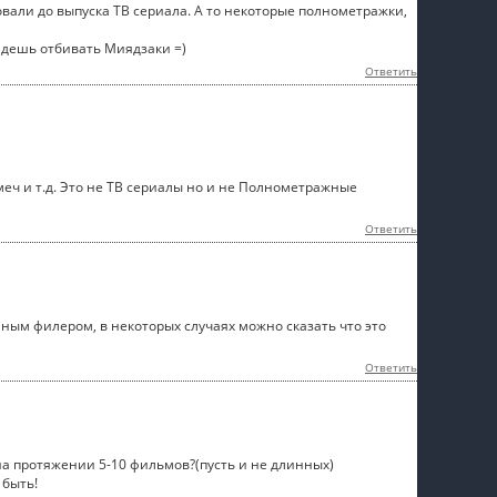
вали до выпуска ТВ сериала. А то некоторые полнометражки,
йдешь отбивать Миядзаки =)
Ответить
еч и т.д. Это не ТВ сериалы но и не Полнометражные
Ответить
нным филером, в некоторых случаях можно сказать что это
Ответить
я на протяжении 5-10 фильмов?(пусть и не длинных)
 быть!