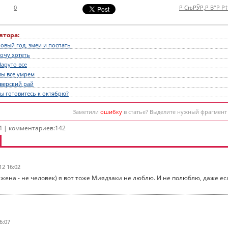
0
Р СњРЎР‚Р В°Р Р
втора:
овый год, змеи и поспать
хочу хотеть
Наруто все
мы все умрем
зверский рай
ы готовитесь к октябрю?
Заметили
ошибку
в статье? Выделите нужный фрагмент
4 | комментариев:142
12 16:02
о жена - не человек) я вот тоже Миядзаки не люблю. И не полюблю, даже ес
6:07