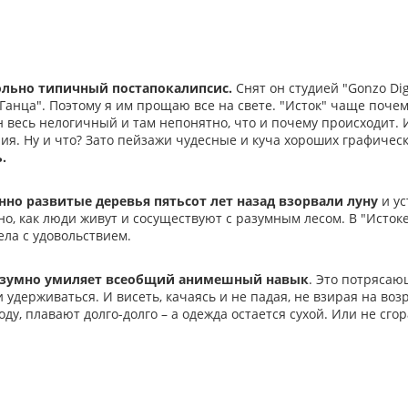
льно типичный постапокалипсис.
Снят он студией "Gonzo Dig
"Ганца". Поэтому я им прощаю все на свете. "Исток" чаще почему
н весь нелогичный и там непонятно, что и почему происходит.
ия. Ну и что? Зато пейзажи чудесные и куча хороших графичес
.
нно развитые деревья пятьсот лет назад взорвали луну
и ус
о, как люди живут и сосуществуют с разумным лесом. В "Истоке"
ла с удовольствием.
езумно умиляет всеобщий анимешный навык
. Это потрясаю
 удерживаться. И висеть, качаясь и не падая, не взирая на возр
оду, плавают долго-долго – а одежда остается сухой. Или не сго