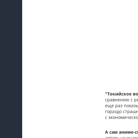
"Токийское во
сравнению с ре
еще раз показы
гораздо страшн
с экономическо
А сам аниме-
авторы сценари