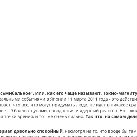
сьмибальное". Или, как его чаще называют, Токио-магниту
альными событиями в Японии 11 марта 2011 года - это действи
вает, что все, что могут придумать люди, не идет в никакое с
ее – 9 баллов, цунами, наводнения и ядерный реактор. Но – лю
й точки зрения, и то - не очень сильно.
Так что, на самом дел
сериал довольно спокойный
, несмотря на то, что вроде бы там
я хотели показать людям, и, в первую очередь школьникам, как