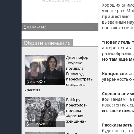
Хороших аниме
пїЅпїЅпїЅ
уже не раз. М
пришествия"
пїЅпїЅпїЅпїЅпїЅпїЅпїЅпїЅпїЅпїЅпїЅ
вызванный нау
83314
142
настолько не м
пїЅпїЅпїЅ
пїЅпїЅпїЅпїЅпїЅпїЅпїЅпїЅпїЅ
Обрати внимание
"Повелитель 
авторов, снята
пїЅпїЅпїЅ пїЅпїЅпїЅпїЅпїЅ
разнообразия,
Дженнифер
Но там еще м
пїЅпїЅпїЅ пїЅпїЅпїЅпїЅпїЅпїЅ
Лоуренс
призвала
пїЅпїЅпїЅпїЅпїЅ
Концов света 
Голливуд
пересмотреть
уверенностью с
23725
3
пїЅпїЅпїЅпїЅпїЅпїЅпїЅпїЅпїЅпїЅ
стандарты
красоты
Сделано аниме
вои Гандам", а
В «Игру
известен как 
престолов»
пришла
и с сюжетом, 
«Красная
женщина»
21975
0
Рассказывать 
будет не то, ч