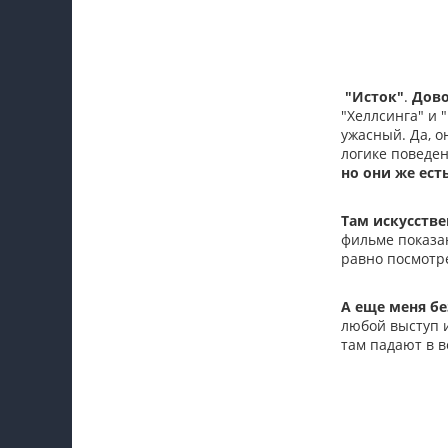
"Исток"
.
Дово
"Хеллсинга" и 
ужасный. Да, о
логике поведен
но они же есть
Там искусстве
фильме показан
равно посмотре
А еще меня б
любой выступ и
там падают в в