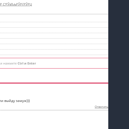
†Р С‘РЎвЂљРЎРѓРЎРЏ
 и нажмите
Ctrl и Enter
ли выйду замуж)))
Ответить