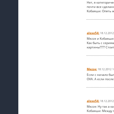
Нет, я категорич
почти все сделан
Кобаяши: Опять ж
alexe54:
18.12.2012
Mezze и Кобаяши
Как быть с серия
картины???? Стоит
Mezze:
18.12.2012 1
Если с начало бы
OVA. А если после
alexe54:
18.12.2012
Mezze: Ну так а к
Кобаяши: Между п