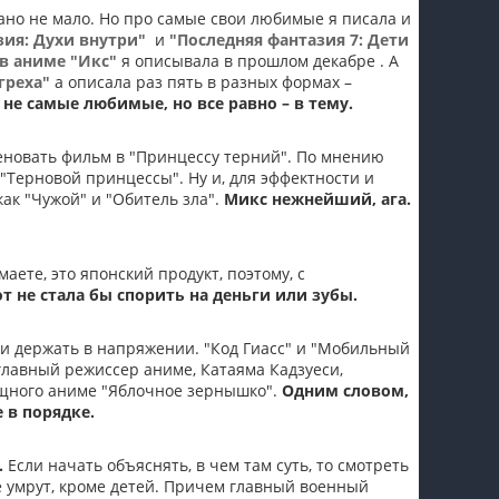
но не мало. Но про самые свои любимые я писала и
пїЅпїЅпїЅпїЅпїЅпїЅпїЅпїЅпїЅпїЅ
зия: Духи внутри"
и
"Последняя фантазия 7: Дети
 в аниме "Икс"
я описывала в прошлом декабре . А
греха"
а описала раз пять в разных формах –
 не самые любимые, но все равно – в тему.
еновать фильм в "Принцессу терний". По мнению
 "Терновой принцессы". Ну и, для эффектности и
ак "Чужой" и "Обитель зла".
Микс нежнейший, ага.
аете, это японский продукт, поэтому, с
от не стала бы спорить на деньги или зубы.
 и держать в напряжении. "Код Гиасс" и "Мобильный
, главный режиссер аниме, Катаяма Кадзуеси,
ищного аниме "Яблочное зернышко".
Одним словом,
 в порядке.
.
Если начать объяснять, в чем там суть, то смотреть
се умрут, кроме детей. Причем главный военный