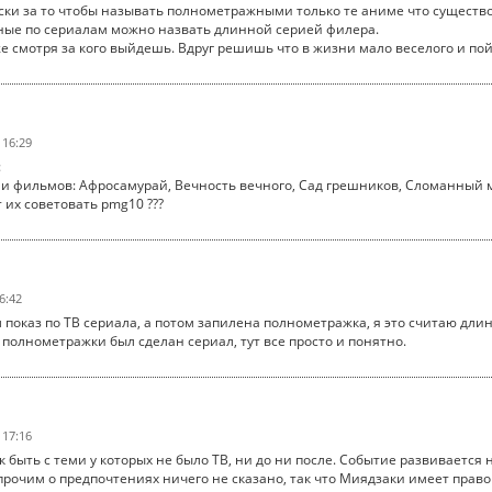
ески за то чтобы называть полнометражными только те аниме что существо
ные по сериалам можно назвать длинной серией филера.
е смотря за кого выйдешь. Вдруг решишь что в жизни мало веселого и по
 16:29
:
ми фильмов: Афросамурай, Вечность вечного, Сад грешников, Сломанный м
 их советовать pmg10 ???
6:42
л показ по ТВ сериала, а потом запилена полнометражка, я это считаю дли
 полнометражки был сделан сериал, тут все просто и понятно.
 17:16
ак быть с теми у которых не было ТВ, ни до ни после. Событие развиваетс
рочим о предпочтениях ничего не сказано, так что Миядзаки имеет право