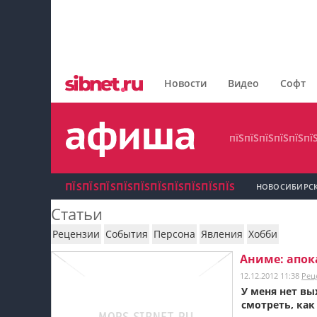
пїЅпїЅпїЅпїЅпїЅпїЅпїЅ
пїЅпїЅпїЅпїЅпїЅпїЅпїЅпїЅ
Новости
Видео
Софт
пїЅпїЅпїЅпїЅпїЅпїЅпїЅ
пїЅпїЅпїЅпїЅпїЅпї
ПЇЅПЇЅПЇЅПЇЅПЇЅПЇЅПЇЅПЇЅПЇЅПЇЅ
НОВОСИБИРС
Статьи
пїЅпїЅпїЅ пїЅпїЅпїЅпїЅпїЅпїЅпїЅ пїЅпїЅ
Рецензии
События
Персона
Явления
Хобби
пїЅпїЅпїЅпїЅпїЅ
Аниме: апок
12.12.2012 11:38
Рец
пїЅпїЅпїЅ пїЅпїЅпїЅпїЅпїЅпїЅпїЅ
У меня нет вы
смотреть, как
пїЅпїЅпїЅ пїЅпїЅпїЅпїЅпїЅпїЅпїЅ