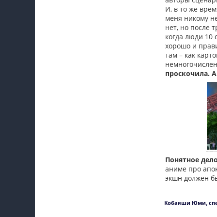
И, в то же вре
меня никому не
нет, но после 
когда люди 10 
хорошо и прави
там – как карт
немногочислен
проскочила. А
Понятное дело
аниме про апок
экшн должен бы
Кобаяши Юми, сп