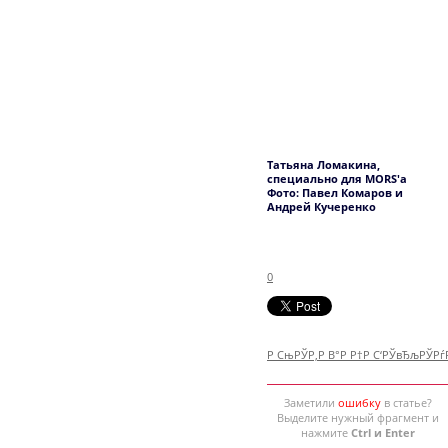
Татьяна Ломакина,
специально для MORS'а
Фото: Павел Комаров и
Андрей Кучеренко
0
Р СњРЎР‚Р В°Р Р†Р С‘РЎвЂљРЎР
Заметили
ошибку
в статье?
Выделите нужный фрагмент и
нажмите
Ctrl и Enter