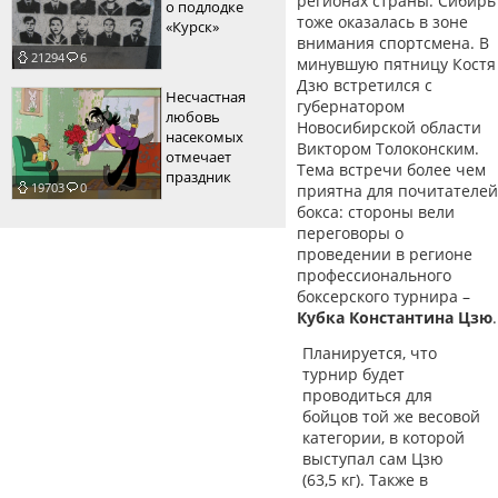
регионах страны. Сибирь
о подлодке
тоже оказалась в зоне
«Курск»
внимания спортсмена. В
21294
6
минувшую пятницу Костя
Дзю встретился с
Несчастная
губернатором
любовь
Новосибирской области
насекомых
Виктором Толоконским.
отмечает
Тема встречи более чем
праздник
19703
0
приятна для почитателей
бокса: стороны вели
переговоры о
проведении в регионе
профессионального
боксерского турнира –
Кубка Константина Цзю
.
Планируется, что
турнир будет
проводиться для
бойцов той же весовой
категории, в которой
выступал сам Цзю
(63,5 кг). Также в