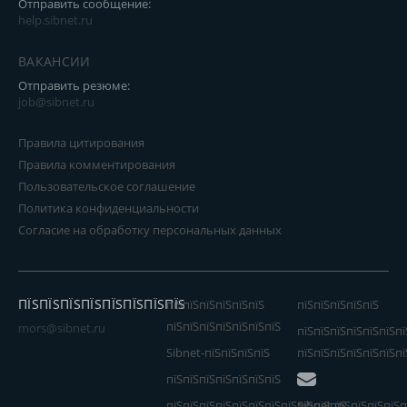
Отправить сообщение:
help.sibnet.ru
ВАКАНСИИ
Отправить резюме:
job@sibnet.ru
Правила цитирования
Правила комментирования
Пользовательское соглашение
Политика конфиденциальности
Согласие на обработку персональных данных
ПЇЅПЇЅПЇЅПЇЅПЇЅПЇЅПЇЅПЇЅ
пїЅпїЅпїЅпїЅпїЅпїЅ
пїЅпїЅпїЅпїЅпїЅ
пїЅпїЅпїЅпїЅпїЅпїЅпїЅ
mors@sibnet.ru
пїЅпїЅпїЅпїЅпїЅпїЅпї
Sibnet-пїЅпїЅпїЅпїЅ
пїЅпїЅпїЅпїЅпїЅпїЅпї
пїЅпїЅпїЅпїЅпїЅпїЅпїЅ
пїЅпїЅпїЅпїЅпїЅпїЅпїЅпїЅпїЅпїЅпїЅ
Sibnet пїЅпїЅпїЅпїЅп