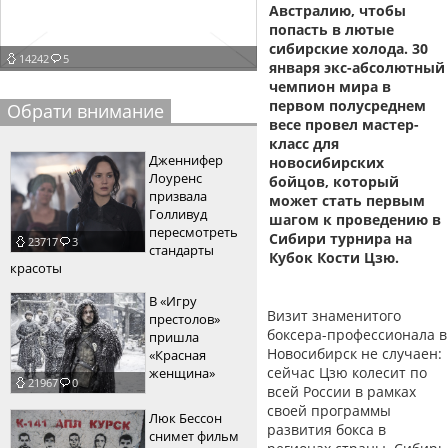
Австралию, чтобы
пїЅпїЅпїЅпїЅпїЅпїЅпїЅпїЅпїЅпїЅ
пїЅпїЅпїЅ
попасть в лютые
сибирские холода. 30
14242
5
пїЅпїЅпїЅпїЅпїЅпїЅпїЅпїЅпїЅпїЅпїЅ
января экс-абсолютный
чемпион мира в
пїЅпїЅпїЅ
первом полусреднем
Обрати внимание
весе провел мастер-
пїЅпїЅпїЅпїЅпїЅпїЅпїЅпїЅпїЅ
класс для
Дженнифер
новосибирских
пїЅпїЅпїЅ пїЅпїЅпїЅпїЅпїЅ
Лоуренс
бойцов, который
призвала
может стать первым
пїЅпїЅпїЅ пїЅпїЅпїЅпїЅпїЅпїЅ
Голливуд
шагом к проведению в
пересмотреть
Сибири турнира на
23717
3
пїЅпїЅпїЅпїЅпїЅ
стандарты
Кубок Кости Цзю.
красоты
пїЅпїЅпїЅпїЅпїЅпїЅпїЅпїЅпїЅпїЅ
В «Игру
Визит знаменитого
престолов»
боксера-профессионала в
пришла
Новосибирск не случаен:
«Красная
сейчас Цзю колесит по
женщина»
21967
0
всей России в рамках
своей программы
Люк Бессон
развития бокса в
снимет фильм