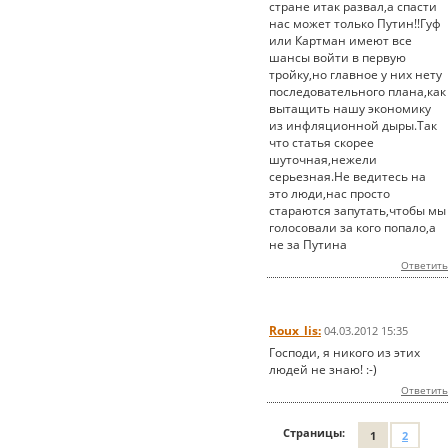
стране итак развал,а спасти
нас может только Путин!!Гуф
или Картман имеют все
шансы войти в первую
тройку,но главное у них нету
последовательного плана,как
вытащить нашу экономику
из инфляционной дыры.Так
что статья скорее
шуточная,нежели
серьезная.Не ведитесь на
это люди,нас просто
стараются запутать,чтобы мы
голосовали за кого попало,а
не за Путина
Ответить
Roux_lis:
04.03.2012 15:35
Господи, я никого из этих
людей не знаю! :-)
Ответить
Страницы:
1
2