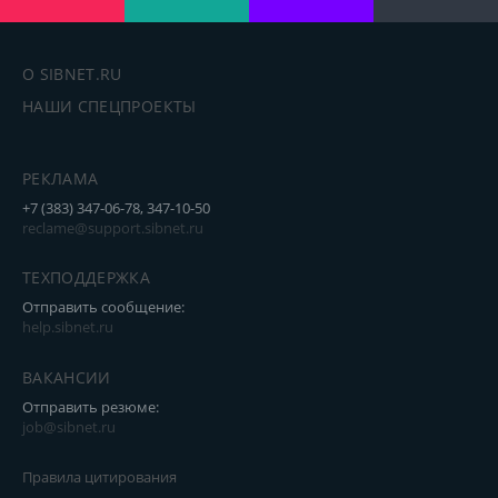
О SIBNET.RU
НАШИ СПЕЦПРОЕКТЫ
РЕКЛАМА
+7 (383) 347-06-78, 347-10-50
reclame@support.sibnet.ru
ТЕХПОДДЕРЖКА
Отправить сообщение:
help.sibnet.ru
ВАКАНСИИ
Отправить резюме:
job@sibnet.ru
Правила цитирования