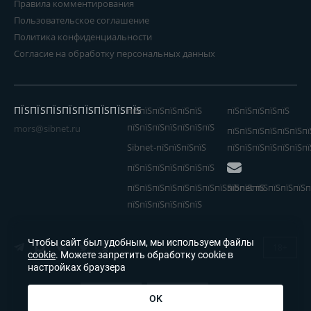
Правила комментирования
Пользовательское соглашение
Политика конфиденциальности
Согласие на обработку персональных данных
ПЇЅПЇЅПЇЅПЇЅПЇЅПЇЅПЇЅПЇЅ
пїЅпїЅпїЅпїЅпїЅпїЅ
пїЅпїЅпїЅпїЅпїЅ
пїЅпїЅпїЅпїЅпїЅпїЅпїЅ
mors@sibnet.ru
пїЅпїЅпїЅпїЅпїЅпїЅпї
Sibnet-пїЅпїЅпїЅпїЅ
пїЅпїЅпїЅпїЅпїЅпїЅпї
пїЅпїЅпїЅпїЅпїЅпїЅпїЅ
пїЅпїЅпїЅпїЅпїЅпїЅпїЅпїЅпїЅпїЅпїЅ
Sibnet пїЅпїЅпїЅпїЅп
пїЅпїЅпїЅпїЅпїЅпїЅ
Чтобы сайт был удобным, мы используем файлы
18+
cookie
. Можете запретить обработку cookie в
настройках браузера
OK