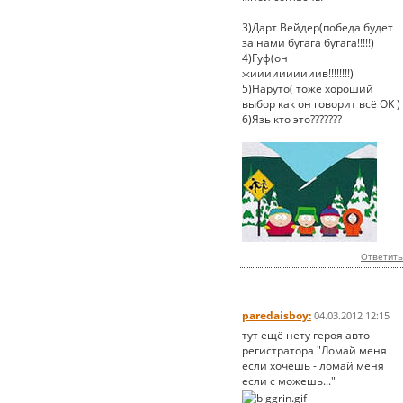
3)Дарт Вейдер(победа будет
за нами бугага бугага!!!!!)
4)Гуф(он
жиииииииииив!!!!!!!!)
5)Наруто( тоже хороший
выбор как он говорит всё OK )
6)Язь кто это???????
Ответить
paredaisboy:
04.03.2012 12:15
тут ещё нету героя авто
регистратора "Ломай меня
если хочешь - ломай меня
если c можешь..."