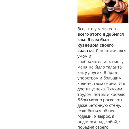
Все, что у меня есть -
всего этого я добился
сам. Я сам был
кузнецом своего
счастья.
Я не отличался
умом и
сообразительностью, у
меня не было таланта,
как у других. Я брал
упорством и большим
количеством серий. И я
достиг успеха. Тяжким
трудом, потом и кровью.
Лбом можно расколоть
даже бетонную стену,
если биться об нее
годами. Я вырос, я
поднялся над собой, я
победил своего