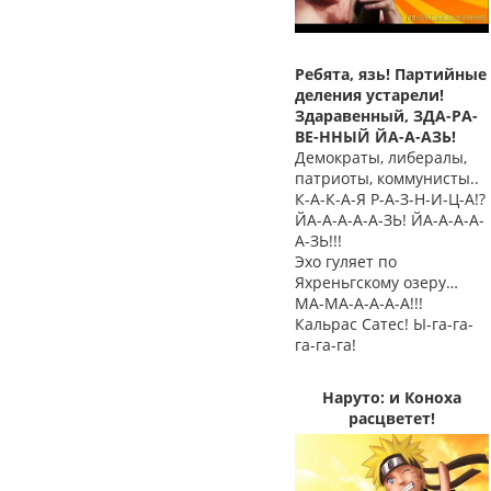
Ребята, язь! Партийные
деления устарели!
Здаравенный, ЗДА-РА-
ВЕ-ННЫЙ ЙА-А-АЗЬ!
Демократы, либералы,
патриоты, коммунисты..
К-А-К-А-Я Р-А-З-Н-И-Ц-А!?
ЙА-А-А-А-А-ЗЬ! ЙА-А-А-А-
А-ЗЬ!!!
Эхо гуляет по
Яхреньгскому озеру…
МА-МА-А-А-А-А!!!
Кальрас Сатес! Ы-га-га-
га-га-га!
Наруто: и Коноха
расцветет!