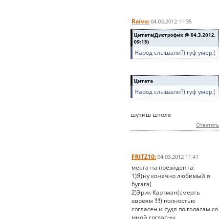
Raivo:
04.03.2012 11:35
Цитата(Дистрофик @ 04.3.2012,
09:15)
Народ слышали?) гуф умер.)
Цитата
Народ слышали?) гуф умер.)
шутиш штоле
Ответить
FRITZ10:
04.03.2012 11:41
места на президента:
1)Я(ну конечно любимый я
бугага)
2)Эрик Картман(смерть
евреям !!!!) полностью
согласен и судя по голасам со
мной согласны