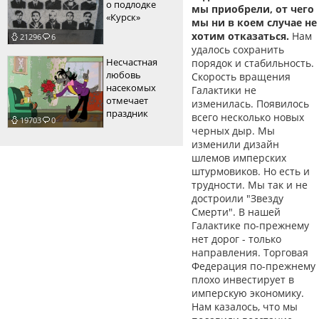
о подлодке
мы приобрели, от чего
«Курск»
мы ни в коем случае не
хотим отказаться.
Нам
21296
6
удалось сохранить
Несчастная
порядок и стабильность.
любовь
Скорость вращения
насекомых
Галактики не
отмечает
изменилась. Появилось
праздник
всего несколько новых
19703
0
черных дыр. Мы
изменили дизайн
шлемов имперских
штурмовиков. Но есть и
трудности. Мы так и не
достроили "Звезду
Смерти". В нашей
Галактике по-прежнему
нет дорог - только
направления. Торговая
Федерация по-прежнему
плохо инвестирует в
имперскую экономику.
Нам казалось, что мы