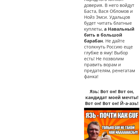
доверия. В него войдут
Баста, Вася Обломов и
Нойз Эмси. Удальцов
будет читать блатные
куплеты,
а Навальный
бить в большой
барабан
. Не дайте
столкнуть Россию еще
глубже в яму! Выбор
есть! Не позволим
править ворам и
предателям, ренегатам
фанка!
Язь: Вот он! Вот он,
кандидат моей мечты!
Вот он! Вот он! Й-а-азь!