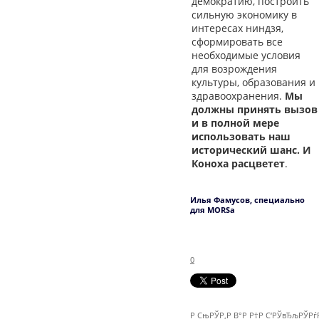
демократию, построить
сильную экономику в
интересах ниндзя,
сформировать все
необходимые условия
для возрождения
культуры, образования и
здравоохранения.
Мы
должны принять вызов
и в полной мере
использовать наш
исторический шанс. И
Коноха расцветет
.
Илья Фамусов, специально
для MORSa
0
Р СњРЎР‚Р В°Р Р†Р С‘РЎвЂљРЎР