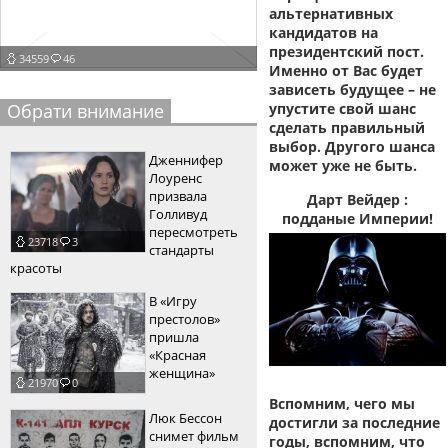
альтернативных
пїЅпїЅпїЅпїЅпїЅпїЅпїЅпїЅпїЅпїЅ
пїЅпїЅпїЅ
кандидатов на
президентский пост.
34559
46
пїЅпїЅпїЅпїЅпїЅпїЅпїЅпїЅпїЅпїЅпїЅ
Именно от Вас будет
зависеть будущее – не
пїЅпїЅпїЅ
Обрати внимание
упустите свой шанс
сделать правильный
пїЅпїЅпїЅпїЅпїЅпїЅпїЅпїЅпїЅ
выбор. Другого шанса
Дженнифер
может уже не быть.
пїЅпїЅпїЅ пїЅпїЅпїЅпїЅпїЅ
Лоуренс
призвала
Дарт Вейдер :
пїЅпїЅпїЅ пїЅпїЅпїЅпїЅпїЅпїЅ
Голливуд
подданые Империи!
пересмотреть
23718
3
пїЅпїЅпїЅпїЅпїЅ
стандарты
красоты
пїЅпїЅпїЅпїЅпїЅпїЅпїЅпїЅпїЅпїЅ
В «Игру
престолов»
пришла
«Красная
женщина»
21970
0
Вспомним, чего мы
Люк Бессон
достигли за последние
снимет фильм
годы, вспомним, что