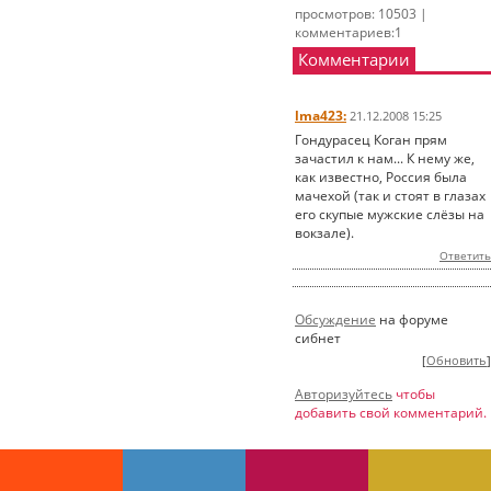
просмотров: 10503 |
комментариев:1
Комментарии
lma423:
21.12.2008 15:25
Гондурасец Коган прям
зачастил к нам... К нему же,
как известно, Россия была
мачехой (так и стоят в глазах
его скупые мужские слёзы на
вокзале).
Ответить
Обсуждение
на форуме
сибнет
[
Обновить
]
Авторизуйтесь
чтобы
добавить свой комментарий.