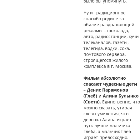
было бы упомянуть.
Ну и традиционное
спасибо родине за
обилие раздражающей
рекламы – шоколада,
авто, радиостанции, кучи
телеканалов, газеты,
телегида, водки, сока,
почтового сервера,
строящегося жилого
комплекса в г. Москва.
Фильм абсолютно
спасают чудесные дети
– Денис Парамонов
(Глеб) и Алина Булынко
(Света).
Единственно, что
можно сказать, утирая
слезы умиления, что
девочка Алина играет
чуть лучше мальчика
Глеба, а мальчик Глеб
играет превосходно.