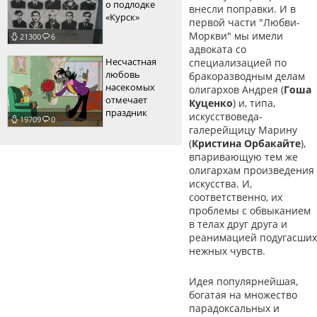
о подлодке
внесли поправки. И в
«Курск»
первой части "Любви-
Моркви" мы имели
21300
6
адвоката со
Несчастная
специализацией по
любовь
бракоразводным делам
насекомых
олигархов Андрея (
Гоша
отмечает
Куценко
) и, типа,
праздник
искусствоведа-
19709
0
галерейщицу Марину
(
Кристина Орбакайте
),
впаривающую тем же
олигархам произведения
искусства. И,
соответственно, их
проблемы с обвыканием
в телах друг друга и
реанимацией подугасших
нежных чувств.
Идея популярнейшая,
богатая на множество
парадоксальных и