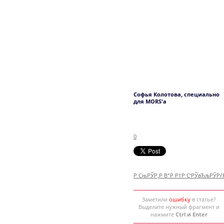
Софья Колотова, специально
для MORS'a
0
Р СњРЎР‚Р В°Р Р†Р С‘РЎвЂљРЎР
Заметили
ошибку
в статье?
Выделите нужный фрагмент и
нажмите
Ctrl и Enter