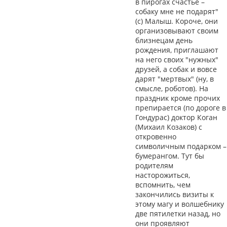
в пирогах счастье –
собаку мне не подарят"
(с) Малыш. Короче, они
организовывают своим
близнецам день
рождения, приглашают
на него своих "нужных"
друзей, а собак и вовсе
дарят "мертвых" (ну, в
смысле, роботов). На
праздник кроме прочих
препирается (по дороге в
Гондурас) доктор Коган
(Михаил Козаков) с
откровенно
символичным подарком –
бумерангом. Тут бы
родителям
насторожиться,
вспомнить, чем
закончились визиты к
этому магу и волшебнику
две пятилетки назад, но
они проявляют