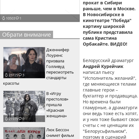
прокат в Сибири
пїЅпїЅпїЅпїЅпїЅпїЅпїЅпїЅпїЅпїЅ
раньше, чем в Москве.
пїЅпїЅпїЅ
В Новосибирске в
10503
1
пїЅпїЅпїЅпїЅпїЅпїЅпїЅпїЅпїЅпїЅпїЅ
кинотеатре "Победа"
картину широкой
пїЅпїЅпїЅ
публике представила
Обрати внимание
сама Кристина
пїЅпїЅпїЅпїЅпїЅпїЅпїЅпїЅпїЅ
Орбакайте. ВИДЕО!
Дженнифер
пїЅпїЅпїЅ пїЅпїЅпїЅпїЅпїЅ
Лоуренс
Белорусский драматург
призвала
пїЅпїЅпїЅ пїЅпїЅпїЅпїЅпїЅпїЅ
Андрей Курейчик
Голливуд
пересмотреть
написал пьесу
23725
3
пїЅпїЅпїЅпїЅпїЅ
стандарты
"Исполнитель желаний",
красоты
где меняющиеся телами
пїЅпїЅпїЅпїЅпїЅпїЅпїЅпїЅпїЅпїЅ
главные герои –
В «Игру
бухгалтер и продавщица.
престолов»
Но времена были
пришла
гламурные, а драматурги
«Красная
они ведь тоже есть хотят,
женщина»
и у них тоже бывают свои
21975
0
счеты с не ценящим их
Люк Бессон
"Белорусьфильмом",
снимет фильм
поэтому в сценарий