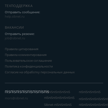
ТЕХПОДДЕРЖКА
Отправить сообщение:
help.sibnet.ru
ВАКАНСИИ
Отправить резюме:
job@sibnet.ru
Правила цитирования
Правила комментирования
Пользовательское соглашение
Политика конфиденциальности
Согласие на обработку персональных данных
ПЇЅПЇЅПЇЅПЇЅПЇЅПЇЅПЇЅПЇЅ
пїЅпїЅпїЅпїЅпїЅпїЅ
пїЅпїЅпїЅпїЅпїЅ
пїЅпїЅпїЅпїЅпїЅпїЅпїЅ
mors@sibnet.ru
пїЅпїЅпїЅпїЅпїЅпїЅпї
Sibnet-пїЅпїЅпїЅпїЅ
пїЅпїЅпїЅпїЅпїЅпїЅпї