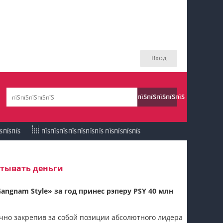
пїЅпїЅпїЅ пїЅпїЅпїЅпїЅпїЅпїЅпїЅ пїЅпїЅ
пїЅпїЅпїЅпїЅпїЅ
Вход
пїЅпїЅпїЅ пїЅпїЅпїЅпїЅпїЅпїЅпїЅ
пїЅпїЅпїЅ пїЅпїЅпїЅпїЅпїЅпїЅпїЅ
пїЅпїЅпїЅпїЅпїЅ
пїЅпїЅпїЅ
пїЅпїЅпїЅпїЅпїЅпїЅпїЅпїЅпїЅпїЅпїЅ
ЇЅПЇЅПЇЅ
ПЇЅПЇЅПЇЅПЇЅПЇЅПЇЅПЇЅ ПЇЅПЇЅПЇЅПЇЅ
пїЅпїЅпїЅ
пїЅпїЅпїЅпїЅпїЅпїЅпїЅпїЅпїЅ
атывать деньги
пїЅпїЅпїЅ пїЅпїЅпїЅпїЅпїЅ
gnam Style» за год принес рэперу PSY 40 млн
пїЅпїЅпїЅ пїЅпїЅпїЅпїЅпїЅпїЅ
очно закрепив за собой позиции абсолютного лидера
пїЅпїЅпїЅпїЅпїЅ