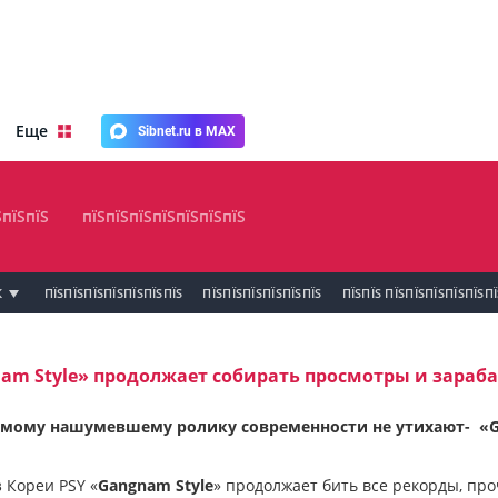
Еще
Sibnet.ru в MAX
ЅпїЅпїЅ
пїЅпїЅпїЅпїЅпїЅпїЅпїЅ
К
ПЇЅПЇЅПЇЅПЇЅПЇЅПЇЅПЇЅ
ПЇЅПЇЅПЇЅПЇЅПЇЅПЇЅ
ПЇЅПЇЅ ПЇЅПЇЅПЇЅПЇЅПЇЅП
am Style» продолжает собирать просмотры и зараб
мому нашумевшему ролику современности не утихают- «Gan
 Кореи PSY «
Gangnam Style
» продолжает бить все рекорды, пр