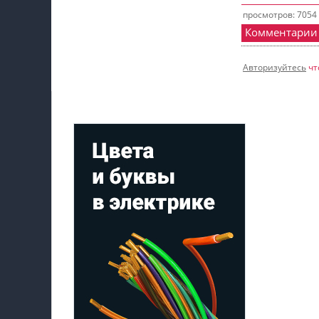
просмотров: 7054
Комментарии
Авторизуйтесь
чт
Мой профиль на Афише