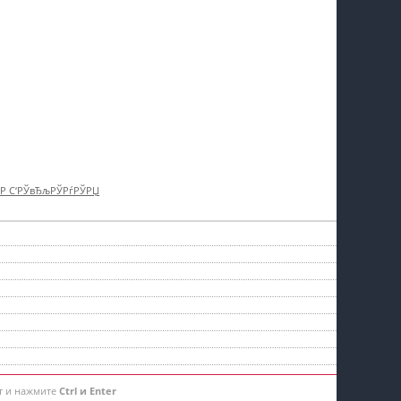
†Р С‘РЎвЂљРЎРѓРЎРЏ
т и нажмите
Ctrl и Enter