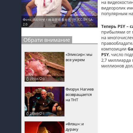
на видеохостин
видеоролик им
пїЅпїЅпїЅ
популярным на 
пїЅпїЅпїЅпїЅпїЅпїЅпїЅпїЅпїЅпїЅпїЅ
Фото:
코리아넷 / 해외문화홍보원 (전 /
CC-BY-SA-
2.0
Теперь PSY –
пїЅпїЅпїЅ
прибылями от 
на многочисле
Обрати внимание
пїЅпїЅпїЅпїЅпїЅпїЅпїЅпїЅпїЅ
правообладател
композиции
Ga
пїЅпїЅпїЅ пїЅпїЅпїЅпїЅпїЅ
PSY
, число по
«Эликсир»: мы
все умрем
2,7 миллиарда
пїЅпїЅпїЅ пїЅпїЅпїЅпїЅпїЅпїЅ
миллионов дол
пїЅпїЅпїЅпїЅпїЅ
27006
0
пїЅпїЅпїЅпїЅпїЅпїЅпїЅпїЅпїЅпїЅ
Физрук Нагиев
возвращается
на ТНТ
27219
1
«Флэш»: и
дураку