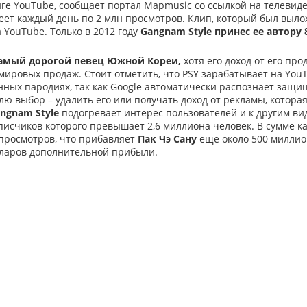
ге YouTube, сообщает портал Mapmusic со ссылкой на телевиде
еет каждый день по 2 млн просмотров. Клип, который был выл
YouTube. Только в 2012 году
Gangnam Style принес ее автору
 самый дорогой певец Южной Кореи,
хотя его доход от его пр
мировых продаж. Стоит отметить, что
PSY
зарабатывает на YouTu
нных пародиях, так как Google автоматически распознает защ
ю выбор – удалить его или получать доход от рекламы, котора
ngnam Style
подогревает интерес пользователей и к другим 
дписчиков которого превышает 2,6 миллиона человек. В сумме к
 просмотров, что прибавляет
Пак Чэ Сану
еще около 500 миллио
ларов дополнительной прибыли.