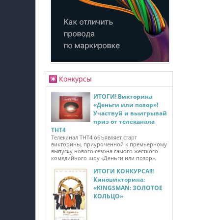
Конкурсы
ИТОГИ! Викторина
«Деньги или позор»!
Участвуй и выигрывай
приз от телеканала
ТНТ4
Телеканал ТНТ4 объявляет старт
викторины, приуроченной к премьерному
выпуску нового сезона самого жесткого
комедийного шоу «Деньги или позор».
ИТОГИ КОНКУРСА!!!
Киновикторина:
«KINGSMAN: ЗОЛОТОЕ
КОЛЬЦО»