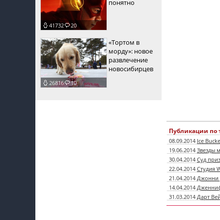
понятно
41732
20
«Тортом в
морду»: новое
развлечение
новосибирцев
26816
10
Публикации по 
08.09.2014
Ice Buck
19.06.2014
Звезды 
30.04.2014
Суд приз
22.04.2014
Студия W
21.04.2014
Джонни 
14.04.2014
Дженниф
31.03.2014
Дарт Ве