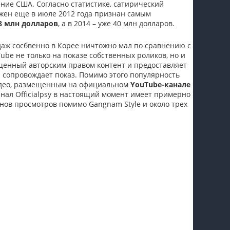
ние США. Согласно статистике, сатирический
пїЅпїЅпїЅпїЅпїЅпїЅпїЅпїЅпїЅпїЅ
ожен еще в июле 2012 года признан самым
 8 млн долларов
, а в 2014 – уже 40 млн долларов.
одаж сосбвенно в Корее ничтожно мал по сравнению с
be не только на показе собственных роликов, но и
ищенный авторским правом контент и предоставляет
я сопровождает показ. Помимо этого популярность
видео, размещенным на официальном
YouTube-канале
анал Officialpsy в настоящий момент имеет примерно
нов просмотров помимо Gangnam Style и около трех