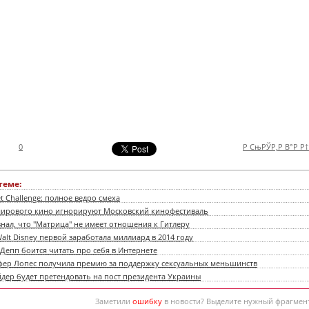
0
Р СњРЎР‚Р В°Р Р
теме:
et Challenge: полное ведро смеха
мирового кино игнорируют Московский кинофестиваль
нал, что "Матрица" не имеет отношения к Гитлеру
alt Disney первой заработала миллиард в 2014 году
Депп боится читать про себя в Интернете
ер Лопес получила премию за поддержку сексуальных меньшинств
йдер будет претендовать на пост президента Украины
Заметили
ошибку
в новости? Выделите нужный фрагмен