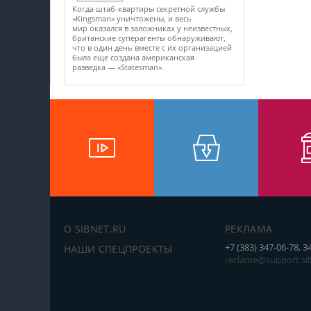
Когда штаб-квартиры секретной службы
«Kingsman» уничтожены, и весь
мир оказался в заложниках у неизвестных,
британские суперагенты обнаруживают,
что в один день вместе с их организацией
была еще создана американская
разведка — «Statesman».
О SIBNET.RU
РЕКЛАМА
+7 (383) 347-06-78, 3
НАШИ СПЕЦПРОЕКТЫ
reclame@support.sib