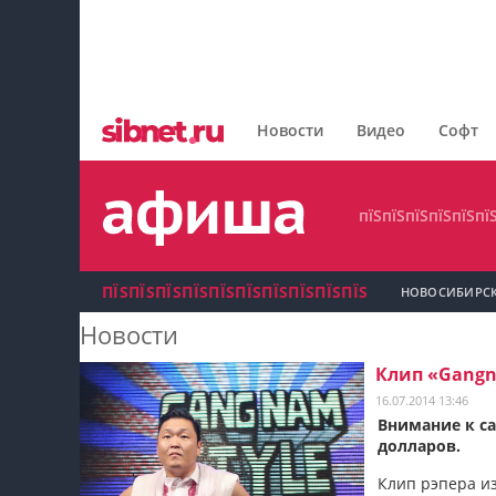
пїЅпїЅпїЅпїЅпїЅпїЅпїЅ
пїЅпїЅпїЅпїЅпїЅпїЅпїЅпїЅ
Новости
Видео
Софт
пїЅпїЅпїЅпїЅпїЅпїЅпїЅ
пїЅпїЅпїЅпїЅпїЅпї
ПЇЅПЇЅПЇЅПЇЅПЇЅПЇЅПЇЅПЇЅПЇЅПЇЅ
НОВОСИБИРС
Новости
пїЅпїЅпїЅ пїЅпїЅпїЅпїЅпїЅпїЅпїЅ пїЅпїЅ
Клип «Gangn
пїЅпїЅпїЅпїЅпїЅ
16.07.2014 13:46
Внимание к са
долларов.
пїЅпїЅпїЅ пїЅпїЅпїЅпїЅпїЅпїЅпїЅ
Клип рэпера из
пїЅпїЅпїЅ пїЅпїЅпїЅпїЅпїЅпїЅпїЅ