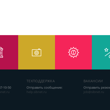
ТЕХПОДДЕРЖКА
ВАКАНСИИ
47-10-50
Отправить сообщение:
Отправить резю
net.ru
help.sibnet.ru
job@sibnet.ru