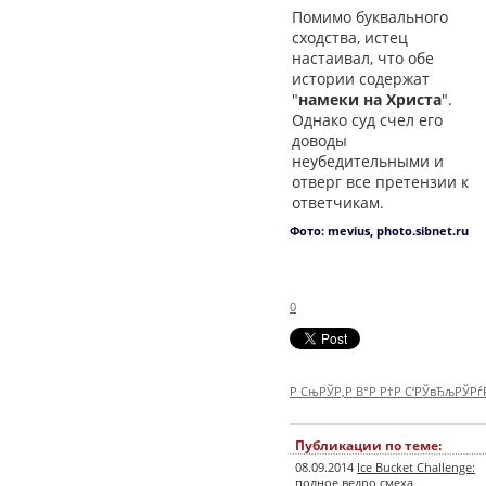
Помимо буквального
сходства, истец
настаивал, что обе
истории содержат
"
намеки на Христа
".
Однако суд счел его
доводы
неубедительными и
отверг все претензии к
ответчикам.
Фото: mevius, photo.sibnet.ru
0
Р СњРЎР‚Р В°Р Р†Р С‘РЎвЂљРЎР
Публикации по теме:
08.09.2014
Ice Bucket Challenge:
полное ведро смеха