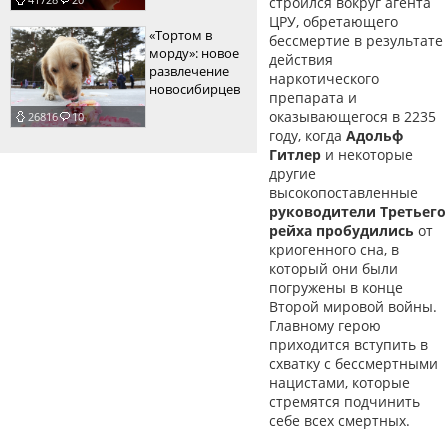
строился вокруг агента
ЦРУ, обретающего
«Тортом в
бессмертие в результате
морду»: новое
действия
развлечение
наркотического
новосибирцев
препарата и
оказывающегося в 2235
26816
10
году, когда
Адольф
Гитлер
и некоторые
другие
высокопоставленные
руководители Третьего
рейха пробудились
от
криогенного сна, в
который они были
погружены в конце
Второй мировой войны.
Главному герою
приходится вступить в
схватку с бессмертными
нацистами, которые
стремятся подчинить
себе всех смертных.