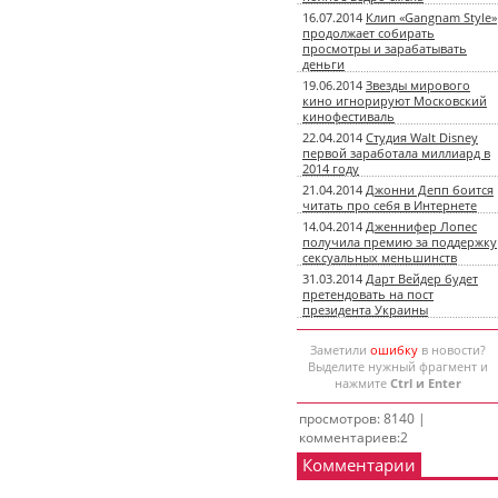
16.07.2014
Клип «Gangnam Style»
продолжает собирать
просмотры и зарабатывать
деньги
19.06.2014
Звезды мирового
кино игнорируют Московский
кинофестиваль
22.04.2014
Студия Walt Disney
первой заработала миллиард в
2014 году
21.04.2014
Джонни Депп боится
читать про себя в Интернете
14.04.2014
Дженнифер Лопес
получила премию за поддержку
сексуальных меньшинств
31.03.2014
Дарт Вейдер будет
претендовать на пост
президента Украины
Заметили
ошибку
в новости?
Выделите нужный фрагмент и
нажмите
Ctrl и Enter
просмотров: 8140 |
комментариев:2
Комментарии