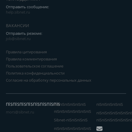
Отправить сообщение:
help.sibnet.ru
ВАКАНСИИ
Отправить резюме:
job@sibnet.ru
Правила цитирования
Правила комментирования
Пользовательское соглашение
Политика конфиденциальности
Согласие на обработку персональных данных
ПЇЅПЇЅПЇЅПЇЅПЇЅПЇЅПЇЅПЇЅ
пїЅпїЅпїЅпїЅпїЅпїЅ
пїЅпїЅпїЅпїЅпїЅ
пїЅпїЅпїЅпїЅпїЅпїЅпїЅ
mors@sibnet.ru
пїЅпїЅпїЅпїЅпїЅпїЅпї
Sibnet-пїЅпїЅпїЅпїЅ
пїЅпїЅпїЅпїЅпїЅпїЅпї
пїЅпїЅпїЅпїЅпїЅпїЅпїЅ