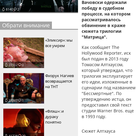
Вачовски одержали
пїЅпїЅпїЅпїЅпїЅпїЅпїЅпїЅпїЅпїЅ
победу в судебном
пїЅпїЅпїЅ
8140
2
процессе, на котором
рассматривалось
пїЅпїЅпїЅпїЅпїЅпїЅпїЅпїЅпїЅпїЅпїЅ
Обрати внимание
обвинение в краже
пїЅпїЅпїЅ
сюжета трилогии
"Матрица".
«Эликсир»: мы
пїЅпїЅпїЅпїЅпїЅпїЅпїЅпїЅпїЅ
все умрем
Как сообщает The
пїЅпїЅпїЅ пїЅпїЅпїЅпїЅпїЅ
Hollywood Reporter, иск
был подан в 2013 году
пїЅпїЅпїЅ пїЅпїЅпїЅпїЅпїЅпїЅ
Томасом Алтхаусом,
27002
0
который утверждал, что
пїЅпїЅпїЅпїЅпїЅ
Физрук Нагиев
трилогия эксплуатирует
возвращается
его идеи, изложенные в
пїЅпїЅпїЅпїЅпїЅпїЅпїЅпїЅпїЅпїЅ
на ТНТ
сценарии под названием
"Бессмертные". По
утверждению истца, он
27217
1
предоставил свой текст
студии Warner Bros. еще
«Флэш»: и
в 1993 году.
дураку
понятно
Сюжет Алтхауса
41728
20