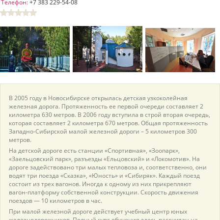
Телефон:
+7 383 229-54-08
пїЅпїЅпїЅпїЅпїЅпїЅпїЅпїЅпїЅпїЅ
пїЅпїЅпїЅ
пїЅпїЅпїЅпїЅпїЅпїЅпїЅпїЅпїЅпїЅпїЅ
пїЅпїЅпїЅ
пїЅпїЅпїЅпїЅпїЅпїЅпїЅпїЅпїЅ
пїЅпїЅпїЅ пїЅпїЅпїЅпїЅпїЅ
В 2005 году в Новосибирске открылась детская узкоколейная
пїЅпїЅпїЅ пїЅпїЅпїЅпїЅпїЅпїЅ
железная дорога. Протяженность ее первой очереди составляет 2
километра 630 метров. В 2006 году вступила в строй вторая очередь,
пїЅпїЅпїЅпїЅпїЅ
которая составляет 2 километра 670 метров. Общая протяженность
Западно-Сибирской малой железной дороги – 5 километров 300
пїЅпїЅпїЅпїЅпїЅпїЅпїЅпїЅпїЅпїЅ
метров.
На детской дороге есть станции «Спортивная», «Зоопарк»,
«Заельцовский парк», разъезды «Ельцовский» и «Локомотив». На
дороге задействовано три малых тепловоза и, соответственно, они
водят три поезда «Сказка», «Юность» и «Сибиряк». Каждый поезд
состоит из трех вагонов. Иногда к одному из них прикрепляют
вагон-платформу собственной конструкции. Скорость движения
поездов — 10 километров в час.
При малой железной дороге действует учебный центр юных
железнодорожников. Полный курс обучения здесь рассчитан на