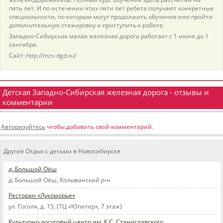
пять лет. И по истечении этих пяти лет ребята получают конкретные
специальности, по которым могут продолжить обучение или пройти
дополнительную стажировку и приступить к работе.
Западно-Сибирская малая железная дорога работает с 1 июня до 1
сентября.
Сайт: http://mzs-dgd.ru/
Детская Западно-Сибирская железная дорога - отзывы и
комментарии
Авторизуйтесь
чтобы добавить свой комментарий.
Другие Отдых с детьми в Новосибирске
д. Большой Оёш
д. Большой Оёш, Колыванский р-н
Ресторан «Лукоморье»
ул. Гоголя, д. 15, (ТЦ «Юпитер», 7 этаж)
Культурно-досуговый центр им. К.С. Станиславского