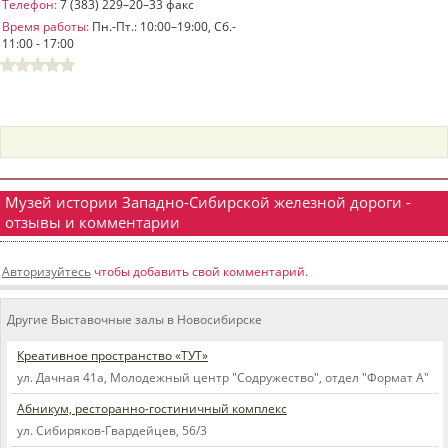
Телефон:
7 (383) 229–20–33 факс
пїЅпїЅпїЅпїЅпїЅпїЅпїЅпїЅпїЅпїЅ
Время работы:
Пн.-Пт.: 10:00–19:00, Сб.-
пїЅпїЅпїЅ
11:00 - 17:00
пїЅпїЅпїЅпїЅпїЅпїЅпїЅпїЅпїЅпїЅпїЅ
пїЅпїЅпїЅ
пїЅпїЅпїЅпїЅпїЅпїЅпїЅпїЅпїЅ
пїЅпїЅпїЅ пїЅпїЅпїЅпїЅпїЅ
Музей истории Западно-Сибирской железной дороги -
пїЅпїЅпїЅ пїЅпїЅпїЅпїЅпїЅпїЅ
отзывы и комментарии
пїЅпїЅпїЅпїЅпїЅ
Авторизуйтесь
чтобы добавить свой комментарий.
пїЅпїЅпїЅпїЅпїЅпїЅпїЅпїЅпїЅпїЅ
Другие Выставочные залы в Новосибирске
Креативное пространство «ТУТ»
ул. Дачная 41а, Молодежный центр "Содружество", отдел "Формат А"
Абникум, ресторанно-гостиничный комплекс
ул. Сибиряков-Гвардейцев, 56/3