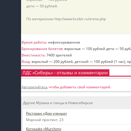
дети — 50 рублей.
По материалам http://www.hcsibir.ru/arena.php
Время работы:
нефиксированное
Бронирование билетов:
взрослые — 100 рублей дети — 50 руб
Вместимость:
7400 зрителей
Вход:
взрослый — 200 рублей, детский — 100 рублей (1 час), п
ЛДС «Сибирь» - отзывы и комментарии
Авторизуйтесь
чтобы добавить свой комментарий.
Другие Музыка и танцы в Новосибирске
Ресторан «Дом ученых»
Морской проспект, 23
Котокафе «Murchim»