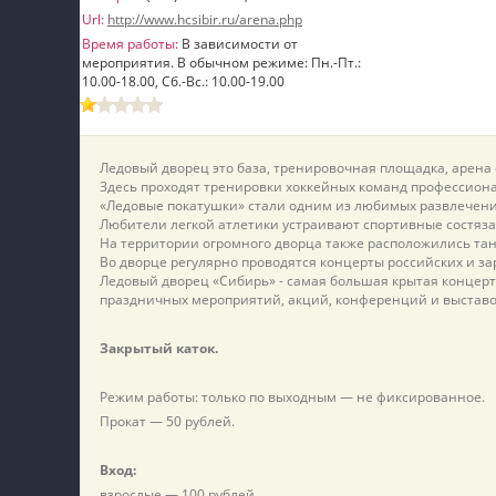
Url:
http://www.hcsibir.ru/arena.php
пїЅпїЅпїЅ
Время работы:
В зависимости от
мероприятия. В обычном режиме: Пн.-Пт.:
пїЅпїЅпїЅпїЅпїЅпїЅпїЅпїЅпїЅпїЅпїЅ
10.00-18.00, Сб.-Вс.: 10.00-19.00
пїЅпїЅпїЅ
пїЅпїЅпїЅпїЅпїЅпїЅпїЅпїЅпїЅ
Ледовый дворец это база, тренировочная площадка, арен
Здесь проходят тренировки хоккейных команд профессиона
пїЅпїЅпїЅ пїЅпїЅпїЅпїЅпїЅ
«Ледовые покатушки» стали одним из любимых развлечений
Любители легкой атлетики устраивают спортивные состязан
пїЅпїЅпїЅ пїЅпїЅпїЅпїЅпїЅпїЅ
На территории огромного дворца также расположились та
Во дворце регулярно проводятся концерты российских и за
пїЅпїЅпїЅпїЅпїЅ
Ледовый дворец «Сибирь» - самая большая крытая концерт
праздничных мероприятий, акций, конференций и выставо
пїЅпїЅпїЅпїЅпїЅпїЅпїЅпїЅпїЅпїЅ
Закрытый каток.
Режим работы: только по выходным — не фиксированное.
Прокат — 50 рублей.
Вход:
взрослые — 100 рублей