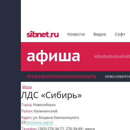
пїЅпїЅпїЅпїЅпїЅпїЅпїЅ
пїЅпїЅпїЅпїЅпїЅпїЅпїЅпїЅ
Новости
Видео
Софт
пїЅпїЅпїЅпїЅпїЅпїЅпїЅ
пїЅпїЅпїЅпїЅпїЅпї
ПЇЅПЇЅПЇЅПЇЅПЇЅПЇЅПЇЅПЇЅПЇЅПЇЅ
НОВОСИБИРС
Места
пїЅпїЅпїЅ пїЅпїЅпїЅпїЅпїЅпїЅпїЅ пїЅпїЅ
ЛДС «Сибирь»
пїЅпїЅпїЅпїЅпїЅ
Город:
Новосибирск
Район:
Калининский
пїЅпїЅпїЅ пїЅпїЅпїЅпїЅпїЅпїЅпїЅ
Адрес:
ул. Богдана Хмельницкого,
23
(
показать карту
)
пїЅпїЅпїЅ пїЅпїЅпїЅпїЅпїЅпїЅпїЅ
Телефон:
(383) 276-34-71, 276-34-69 - вахта