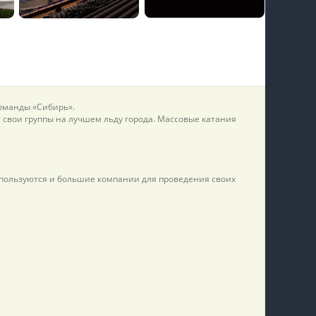
пїЅпїЅпїЅпїЅпїЅпїЅпїЅпїЅпїЅпїЅ
оманды «Сибирь».
свои группы на лучшем льду города. Массовые катания
м пользуются и большие компании для проведения своих