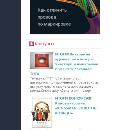
Конкурсы
ИТОГИ! Викторина
«Деньги или позор»!
Участвуй и выигрывай
приз от телеканала
ТНТ4
Телеканал ТНТ4 объявляет старт
викторины, приуроченной к премьерному
выпуску нового сезона самого жесткого
комедийного шоу «Деньги или позор».
ИТОГИ КОНКУРСА!!!
Киновикторина:
«KINGSMAN: ЗОЛОТОЕ
КОЛЬЦО»