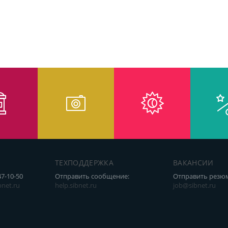
ТЕХПОДДЕРЖКА
ВАКАНСИИ
47-10-50
Отправить сообщение:
Отправить резю
net.ru
help.sibnet.ru
job@sibnet.ru