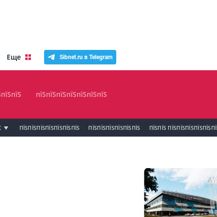
Еще
Sibnet.ru в Telegram
ЅпїЅпїЅ
пїЅпїЅпїЅпїЅпїЅпїЅпїЅ
К
ПЇЅПЇЅПЇЅПЇЅПЇЅПЇЅПЇЅ
ПЇЅПЇЅПЇЅПЇЅПЇЅПЇЅ
ПЇЅПЇЅ ПЇЅПЇЅПЇЅПЇЅПЇЅП