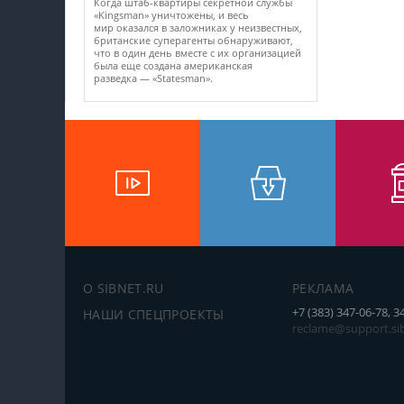
Когда штаб-квартиры секретной службы
«Kingsman» уничтожены, и весь
мир оказался в заложниках у неизвестных,
британские суперагенты обнаруживают,
что в один день вместе с их организацией
была еще создана американская
разведка — «Statesman».
О SIBNET.RU
РЕКЛАМА
+7 (383) 347-06-78, 3
НАШИ СПЕЦПРОЕКТЫ
reclame@support.sib