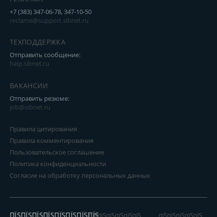
+7 (383) 347-06-78, 347-10-50
reclame@support.sibnet.ru
ТЕХПОДДЕРЖКА
Отправить сообщение:
help.sibnet.ru
ВАКАНСИИ
Отправить резюме:
job@sibnet.ru
Правила цитирования
Правила комментирования
Пользовательское соглашение
Политика конфиденциальности
Согласие на обработку персональных данных
ПЇЅПЇЅПЇЅПЇЅПЇЅПЇЅПЇЅПЇЅ
пїЅпїЅпїЅпїЅпїЅпїЅ
пїЅпїЅпїЅпїЅпїЅ