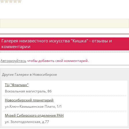
пїЅпїЅпїЅпїЅпїЅпїЅпїЅпїЅпїЅпїЅ
пїЅпїЅпїЅ
пїЅпїЅпїЅпїЅпїЅпїЅпїЅпїЅпїЅпїЅпїЅ
пїЅпїЅпїЅ
пїЅпїЅпїЅпїЅпїЅпїЅпїЅпїЅпїЅ
Галерея неизвестного искусства "Кишка" - отзывы и
комментарии
пїЅпїЅпїЅ пїЅпїЅпїЅпїЅпїЅ
пїЅпїЅпїЅ пїЅпїЅпїЅпїЅпїЅпїЅ
Авторизуйтесь
чтобы добавить свой комментарий.
пїЅпїЅпїЅпїЅпїЅ
Другие Галереи в Новосибирске
пїЅпїЅпїЅпїЅпїЅпїЅпїЅпїЅпїЅпїЅ
ТЦ "Флагман"
Вокзальная магистраль, 8б
Новосибирский планетарий
ул.Ключ-Камышенское Плато, 1/1
Музей Сибирского отделения РАН
ул. Золотодолинская, д.77