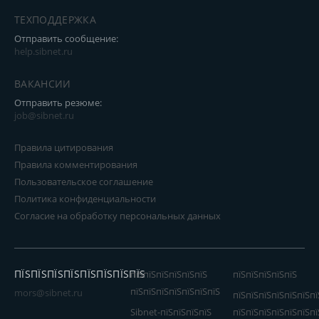
ТЕХПОДДЕРЖКА
Отправить сообщение:
help.sibnet.ru
ВАКАНСИИ
Отправить резюме:
job@sibnet.ru
Правила цитирования
Правила комментирования
Пользовательское соглашение
Политика конфиденциальности
Согласие на обработку персональных данных
ПЇЅПЇЅПЇЅПЇЅПЇЅПЇЅПЇЅПЇЅ
пїЅпїЅпїЅпїЅпїЅпїЅ
пїЅпїЅпїЅпїЅпїЅ
пїЅпїЅпїЅпїЅпїЅпїЅпїЅ
mors@sibnet.ru
пїЅпїЅпїЅпїЅпїЅпїЅпї
Sibnet-пїЅпїЅпїЅпїЅ
пїЅпїЅпїЅпїЅпїЅпїЅпї