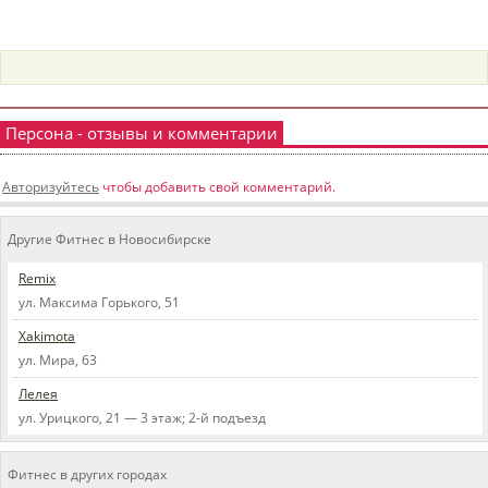
пїЅпїЅпїЅпїЅпїЅпїЅпїЅпїЅпїЅпїЅ
пїЅпїЅпїЅ
пїЅпїЅпїЅпїЅпїЅпїЅпїЅпїЅпїЅпїЅпїЅ
пїЅпїЅпїЅ
Персона - отзывы и комментарии
пїЅпїЅпїЅпїЅпїЅпїЅпїЅпїЅпїЅ
Авторизуйтесь
чтобы добавить свой комментарий.
пїЅпїЅпїЅ пїЅпїЅпїЅпїЅпїЅ
пїЅпїЅпїЅ пїЅпїЅпїЅпїЅпїЅпїЅ
Другие Фитнес в Новосибирске
пїЅпїЅпїЅпїЅпїЅ
Remix
ул. Максима Горького, 51
пїЅпїЅпїЅпїЅпїЅпїЅпїЅпїЅпїЅпїЅ
Xakimota
ул. Мира, 63
Лелея
ул. Урицкого, 21 — 3 этаж; 2-й подъезд
Фитнес в других городах