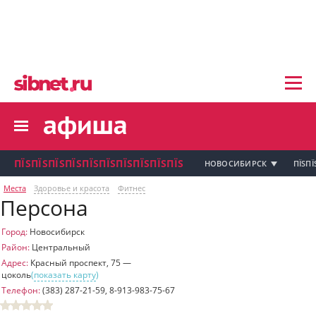
пїЅпїЅпїЅ пїЅпїЅпїЅпїЅпїЅпїЅпїЅ пїЅпї
пїЅпїЅпїЅпїЅпїЅпїЅпїЅ
пїЅпїЅпїЅпїЅпїЅ
пїЅпїЅпїЅпїЅпїЅпїЅпїЅпїЅ
пїЅпїЅпїЅпїЅпїЅпїЅпїЅ
пїЅпїЅпїЅ пїЅпїЅпїЅпїЅпїЅпїЅпїЅ
пїЅпїЅпїЅ пїЅпїЅпїЅпїЅпїЅпїЅпїЅ
пїЅпїЅпїЅ
ПЇЅПЇЅПЇЅПЇЅПЇЅПЇЅПЇЅПЇЅПЇЅПЇЅ
НОВОСИБИРСК
ПЇЅПЇ
пїЅпїЅпїЅпїЅпїЅпїЅпїЅпїЅпїЅпїЅпї
Места
Здоровье и красота
Фитнес
Персона
пїЅпїЅпїЅ
пїЅпїЅпїЅ пїЅпїЅпїЅпїЅпїЅпїЅпїЅ пїЅпїЅ
пїЅпїЅпїЅпїЅпїЅпїЅпїЅпїЅпїЅ
Город:
Новосибирск
пїЅпїЅпїЅпїЅпїЅ
Район:
Центральный
пїЅпїЅпїЅ пїЅпїЅпїЅпїЅпїЅ
Адрес:
Красный проспект, 75 —
цоколь
(
показать карту
)
пїЅпїЅпїЅ пїЅпїЅпїЅпїЅпїЅпїЅ
пїЅпїЅпїЅ пїЅпїЅпїЅпїЅпїЅпїЅпїЅ
Телефон:
(383) 287-21-59, 8-913-983-75-67
пїЅпїЅпїЅпїЅпїЅ
пїЅпїЅпїЅ пїЅпїЅпїЅпїЅпїЅпїЅпїЅ