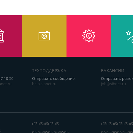
ТЕХПОДДЕРЖКА
ВАКАНСИИ
47-10-50
Отправить сообщение:
Отправить резю
net.ru
help.sibnet.ru
job@sibnet.ru
пїЅпїЅпїЅпїЅпїЅ
пїЅпїЅпїЅпїЅпїЅпїЅ
Ѕ
пїЅпїЅпїЅпїЅпїЅпїЅпїЅ
пїЅпїЅпїЅпїЅпїЅпїЅ