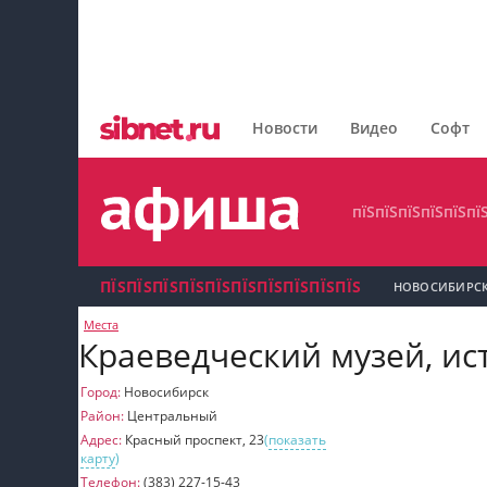
пїЅпїЅпїЅпїЅпїЅпїЅпїЅ
пїЅпїЅпїЅпїЅпїЅпїЅпїЅпїЅ
Новости
Видео
Софт
пїЅпїЅпїЅпїЅпїЅпїЅпїЅ
пїЅпїЅпїЅпїЅпїЅпї
ПЇЅПЇЅПЇЅПЇЅПЇЅПЇЅПЇЅПЇЅПЇЅПЇЅ
НОВОСИБИРС
Места
пїЅпїЅпїЅ пїЅпїЅпїЅпїЅпїЅпїЅпїЅ пїЅпїЅ
Краеведческий музей, ис
пїЅпїЅпїЅпїЅпїЅ
Город:
Новосибирск
Район:
Центральный
пїЅпїЅпїЅ пїЅпїЅпїЅпїЅпїЅпїЅпїЅ
Адрес:
Красный проспект, 23
(
показать
карту
)
пїЅпїЅпїЅ пїЅпїЅпїЅпїЅпїЅпїЅпїЅ
Телефон:
(383) 227-15-43