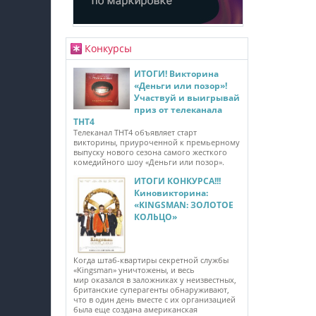
Конкурсы
ИТОГИ! Викторина
«Деньги или позор»!
Участвуй и выигрывай
приз от телеканала
ТНТ4
Телеканал ТНТ4 объявляет старт
викторины, приуроченной к премьерному
выпуску нового сезона самого жесткого
комедийного шоу «Деньги или позор».
ИТОГИ КОНКУРСА!!!
Киновикторина:
«KINGSMAN: ЗОЛОТОЕ
КОЛЬЦО»
Когда штаб-квартиры секретной службы
«Kingsman» уничтожены, и весь
мир оказался в заложниках у неизвестных,
британские суперагенты обнаруживают,
что в один день вместе с их организацией
была еще создана американская