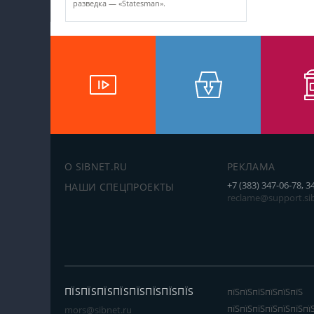
разведка — «Statesman».
О SIBNET.RU
РЕКЛАМА
+7 (383) 347-06-78, 3
НАШИ СПЕЦПРОЕКТЫ
reclame@support.sib
ПЇЅПЇЅПЇЅПЇЅПЇЅПЇЅПЇЅПЇЅ
пїЅпїЅпїЅпїЅпїЅпїЅ
пїЅпїЅпїЅпїЅпїЅпїЅпї
mors@sibnet.ru