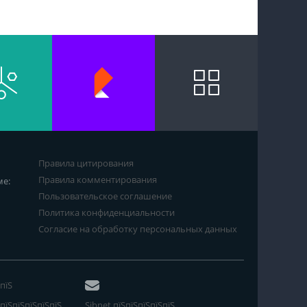
Правила цитирования
Правила комментирования
ме:
Пользовательское соглашение
Политика конфиденциальности
Согласие на обработку персональных данных
пїЅ
пїЅпїЅпїЅпїЅпїЅ
Sibnet пїЅпїЅпїЅпїЅпїЅ