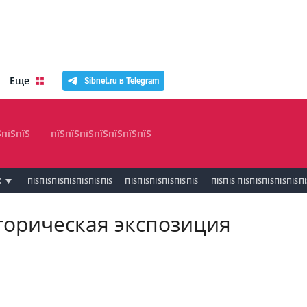
Еще
Sibnet.ru в Telegram
ЅпїЅпїЅ
пїЅпїЅпїЅпїЅпїЅпїЅпїЅ
К
ПЇЅПЇЅПЇЅПЇЅПЇЅПЇЅПЇЅ
ПЇЅПЇЅПЇЅПЇЅПЇЅПЇЅ
ПЇЅПЇЅ ПЇЅПЇЅПЇЅПЇЅПЇЅП
торическая экспозиция