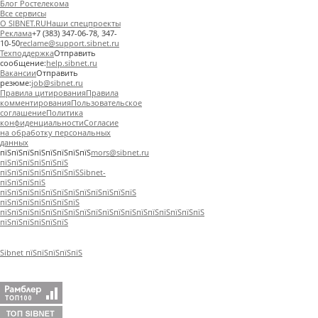
Блог Ростелекома
Все сервисы
О SIBNET.RU
Наши спецпроекты
Реклама
+7 (383) 347-06-78, 347-
10-50
reclame@support.sibnet.ru
Техподдержка
Отправить
сообщение:
help.sibnet.ru
Вакансии
Отправить
резюме:
job@sibnet.ru
Правила цитирования
Правила
комментирования
Пользовательское
соглашение
Политика
конфиденциальности
Согласие
на обработку персональных
данных
пїЅпїЅпїЅпїЅпїЅпїЅпїЅпїЅ
mors@sibnet.ru
пїЅпїЅпїЅпїЅпїЅпїЅ
пїЅпїЅпїЅпїЅпїЅпїЅпїЅ
Sibnet-
пїЅпїЅпїЅпїЅ
пїЅпїЅпїЅпїЅпїЅ
пїЅпїЅпїЅпїЅпїЅпїЅпїЅ
пїЅпїЅпїЅпїЅпїЅпїЅпїЅ
пїЅпїЅпїЅпїЅпїЅпїЅпїЅ
пїЅпїЅпїЅпїЅпїЅпїЅпїЅпїЅпїЅпїЅпїЅ
пїЅпїЅпїЅпїЅпїЅпїЅ
Sibnet пїЅпїЅпїЅпїЅпїЅ