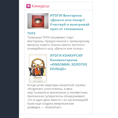
Конкурсы
ИТОГИ! Викторина
«Деньги или позор»!
Участвуй и выигрывай
приз от телеканала
ТНТ4
Телеканал ТНТ4 объявляет старт
викторины, приуроченной к премьерному
выпуску нового сезона самого жесткого
комедийного шоу «Деньги или позор».
ИТОГИ КОНКУРСА!!!
Киновикторина:
«KINGSMAN: ЗОЛОТОЕ
КОЛЬЦО»
Когда штаб-квартиры секретной службы
«Kingsman» уничтожены, и весь
мир оказался в заложниках у неизвестных,
британские суперагенты обнаруживают,
что в один день вместе с их организацией
была еще создана американская
разведка — «Statesman».