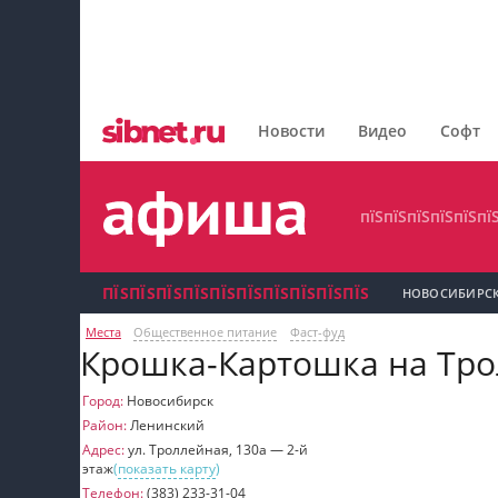
пїЅпїЅпїЅпїЅпїЅпїЅпїЅ
пїЅпїЅпїЅпїЅпїЅпїЅпїЅпїЅ
Новости
Видео
Софт
пїЅпїЅпїЅпїЅпїЅпїЅпїЅ
пїЅпїЅпїЅпїЅпїЅпї
ПЇЅПЇЅПЇЅПЇЅПЇЅПЇЅПЇЅПЇЅПЇЅПЇЅ
НОВОСИБИРС
Места
Общественное питание
Фаст-фуд
пїЅпїЅпїЅ пїЅпїЅпїЅпїЅпїЅпїЅпїЅ пїЅпїЅ
Крошка-Картошка на Тр
пїЅпїЅпїЅпїЅпїЅ
Город:
Новосибирск
Район:
Ленинский
пїЅпїЅпїЅ пїЅпїЅпїЅпїЅпїЅпїЅпїЅ
Адрес:
ул. Троллейная, 130а — 2-й
этаж
(
показать карту
)
пїЅпїЅпїЅ пїЅпїЅпїЅпїЅпїЅпїЅпїЅ
Телефон:
(383) 233-31-04