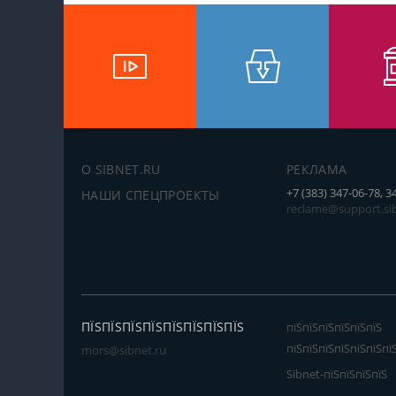
О SIBNET.RU
РЕКЛАМА
+7 (383) 347-06-78, 3
НАШИ СПЕЦПРОЕКТЫ
reclame@support.sib
ПЇЅПЇЅПЇЅПЇЅПЇЅПЇЅПЇЅПЇЅ
пїЅпїЅпїЅпїЅпїЅпїЅ
пїЅпїЅпїЅпїЅпїЅпїЅпї
mors@sibnet.ru
Sibnet-пїЅпїЅпїЅпїЅ