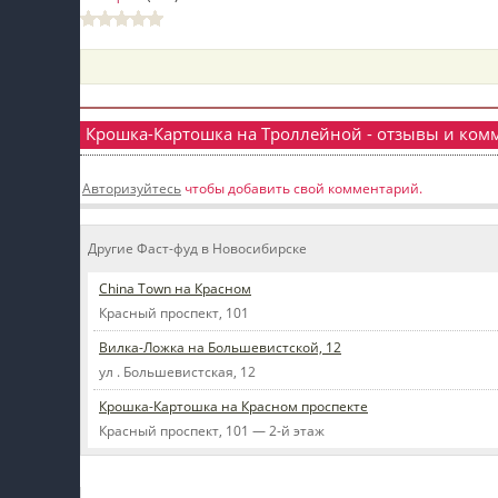
пїЅпїЅпїЅ
пїЅпїЅпїЅпїЅпїЅпїЅпїЅпїЅпїЅпїЅпїЅ
пїЅпїЅпїЅ
Крошка-Картошка на Троллейной - отзывы и ком
пїЅпїЅпїЅпїЅпїЅпїЅпїЅпїЅпїЅ
Авторизуйтесь
чтобы добавить свой комментарий.
пїЅпїЅпїЅ пїЅпїЅпїЅпїЅпїЅ
пїЅпїЅпїЅ пїЅпїЅпїЅпїЅпїЅпїЅ
Другие Фаст-фуд в Новосибирске
пїЅпїЅпїЅпїЅпїЅ
China Town на Красном
пїЅпїЅпїЅпїЅпїЅпїЅпїЅпїЅпїЅпїЅ
Красный проспект, 101
Вилка-Ложка на Большевистской, 12
ул . Большевистская, 12
Крошка-Картошка на Красном проспекте
Красный проспект, 101 — 2-й этаж
Мой профиль на Афише