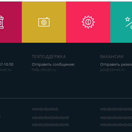
ТЕХПОДДЕРЖКА
ВАКАНСИИ
47-10-50
Отправить сообщение:
Отправить резю
net.ru
help.sibnet.ru
job@sibnet.ru
пїЅпїЅпїЅпїЅпїЅ
пїЅпїЅпїЅпїЅпїЅпїЅ
Ѕ
пїЅпїЅпїЅпїЅпїЅпїЅпїЅ
пїЅпїЅпїЅпїЅпїЅпїЅ
пїЅпїЅпїЅпїЅпїЅпїЅпїЅ
пїЅпїЅпїЅпїЅпїЅпїЅ