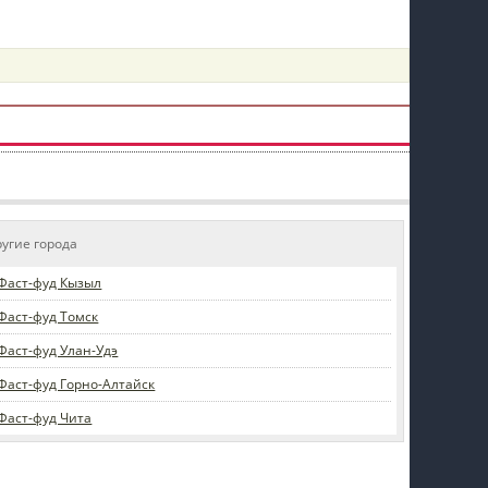
пїЅпїЅпїЅпїЅпїЅпїЅпїЅпїЅпїЅпїЅ
ругие города
Фаст-фуд Кызыл
Фаст-фуд Томск
Фаст-фуд Улан-Удэ
Фаст-фуд Горно-Алтайск
Фаст-фуд Чита