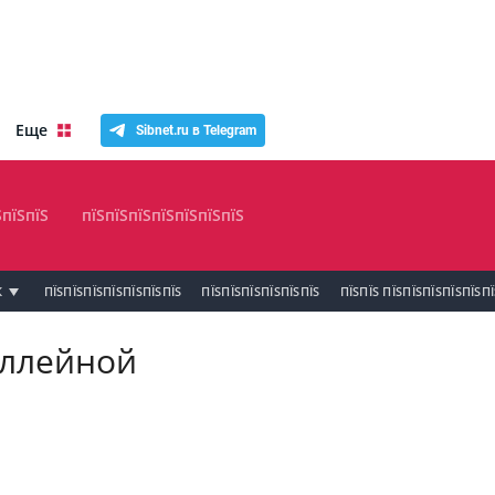
Еще
Sibnet.ru в Telegram
ЅпїЅпїЅ
пїЅпїЅпїЅпїЅпїЅпїЅпїЅ
К
ПЇЅПЇЅПЇЅПЇЅПЇЅПЇЅПЇЅ
ПЇЅПЇЅПЇЅПЇЅПЇЅПЇЅ
ПЇЅПЇЅ ПЇЅПЇЅПЇЅПЇЅПЇЅП
оллейной