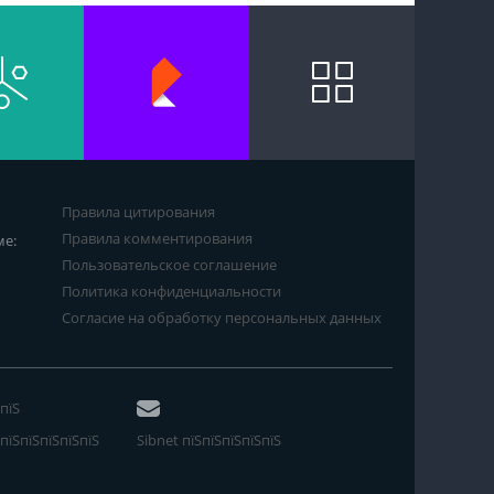
Правила цитирования
Правила комментирования
ме:
Пользовательское соглашение
Политика конфиденциальности
Согласие на обработку персональных данных
пїЅ
пїЅпїЅпїЅпїЅпїЅ
Sibnet пїЅпїЅпїЅпїЅпїЅ