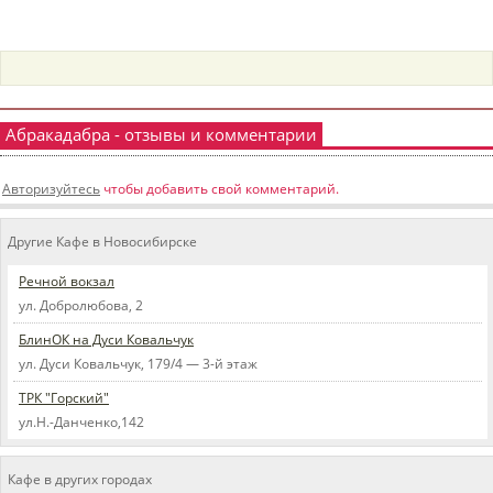
пїЅпїЅпїЅпїЅпїЅпїЅпїЅпїЅпїЅпїЅ
пїЅпїЅпїЅ
пїЅпїЅпїЅпїЅпїЅпїЅпїЅпїЅпїЅпїЅпїЅ
пїЅпїЅпїЅ
Абракадабра - отзывы и комментарии
пїЅпїЅпїЅпїЅпїЅпїЅпїЅпїЅпїЅ
Авторизуйтесь
чтобы добавить свой комментарий.
пїЅпїЅпїЅ пїЅпїЅпїЅпїЅпїЅ
пїЅпїЅпїЅ пїЅпїЅпїЅпїЅпїЅпїЅ
Другие Кафе в Новосибирске
пїЅпїЅпїЅпїЅпїЅ
Речной вокзал
ул. Добролюбова, 2
пїЅпїЅпїЅпїЅпїЅпїЅпїЅпїЅпїЅпїЅ
БлинОК на Дуси Ковальчук
ул. Дуси Ковальчук, 179/4 — 3-й этаж
ТРК "Горский"
ул.Н.-Данченко,142
Кафе в других городах