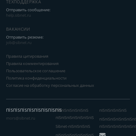
ТЕХПОДДЕРЖКА
Отправить сообщение:
help.sibnet.ru
ВАКАНСИИ
Отправить резюме:
job@sibnet.ru
Правила цитирования
Правила комментирования
Пользовательское соглашение
Политика конфиденциальности
Согласие на обработку персональных данных
ПЇЅПЇЅПЇЅПЇЅПЇЅПЇЅПЇЅПЇЅ
пїЅпїЅпїЅпїЅпїЅпїЅ
пїЅпїЅпїЅпїЅпїЅ
пїЅпїЅпїЅпїЅпїЅпїЅпїЅ
mors@sibnet.ru
пїЅпїЅпїЅпїЅпїЅпїЅпї
Sibnet-пїЅпїЅпїЅпїЅ
пїЅпїЅпїЅпїЅпїЅпїЅпї
пїЅпїЅпїЅпїЅпїЅпїЅпїЅ