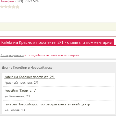
Телефон:
(383) 363-27-24
пїЅпїЅпїЅпїЅпїЅпїЅпїЅпїЅпїЅпїЅ
пїЅпїЅпїЅ
пїЅпїЅпїЅпїЅпїЅпїЅпїЅпїЅпїЅпїЅпїЅ
пїЅпїЅпїЅ
пїЅпїЅпїЅпїЅпїЅпїЅпїЅпїЅпїЅ
Kafela на Красном проспекте, 2/1 - отзывы и комментарии
пїЅпїЅпїЅ пїЅпїЅпїЅпїЅпїЅ
пїЅпїЅпїЅ пїЅпїЅпїЅпїЅпїЅпїЅ
Авторизуйтесь
чтобы добавить свой комментарий.
пїЅпїЅпїЅпїЅпїЅ
Другие Кофейни в Новосибирске
пїЅпїЅпїЅпїЅпїЅпїЅпїЅпїЅпїЅпїЅ
Kafela на Красном проспекте, 2/1
Красный проспект, 2/1
Кофейня "Кофитель"
ул. Романова, 23
Галерея Новосибирск, торгово-развлекательный центр
Ул. Гоголя, 13