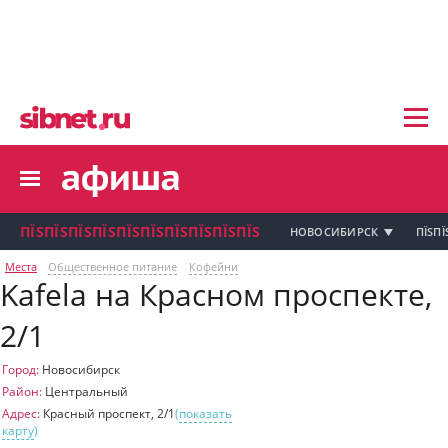
пїЅпїЅпїЅ пїЅпїЅпїЅпїЅпїЅпїЅпїЅ пїЅпї
пїЅпїЅпїЅпїЅпїЅпїЅпїЅ
пїЅпїЅпїЅпїЅпїЅ
пїЅпїЅпїЅпїЅпїЅпїЅпїЅпїЅ
пїЅпїЅпїЅпїЅпїЅпїЅпїЅ
пїЅпїЅпїЅ пїЅпїЅпїЅпїЅпїЅпїЅпїЅ
пїЅпїЅпїЅ пїЅпїЅпїЅпїЅпїЅпїЅпїЅ
пїЅпїЅпїЅ
ПЇЅПЇЅПЇЅПЇЅПЇЅПЇЅПЇЅПЇЅПЇЅПЇЅ
НОВОСИБИРСК
ПЇЅПЇ
пїЅпїЅпїЅпїЅпїЅпїЅпїЅпїЅпїЅпїЅпї
Места
Общественное питание
Кофейни
Kafela на Красном проспекте,
пїЅпїЅпїЅ
пїЅпїЅпїЅ пїЅпїЅпїЅпїЅпїЅпїЅпїЅ пїЅпїЅ
2/1
пїЅпїЅпїЅпїЅпїЅпїЅпїЅпїЅпїЅ
пїЅпїЅпїЅпїЅпїЅ
пїЅпїЅпїЅ пїЅпїЅпїЅпїЅпїЅ
Город:
Новосибирск
Район:
Центральный
пїЅпїЅпїЅ пїЅпїЅпїЅпїЅпїЅпїЅ
пїЅпїЅпїЅ пїЅпїЅпїЅпїЅпїЅпїЅпїЅ
Адрес:
Красный проспект, 2/1
(
показать
карту
)
пїЅпїЅпїЅпїЅпїЅ
пїЅпїЅпїЅ пїЅпїЅпїЅпїЅпїЅпїЅпїЅ