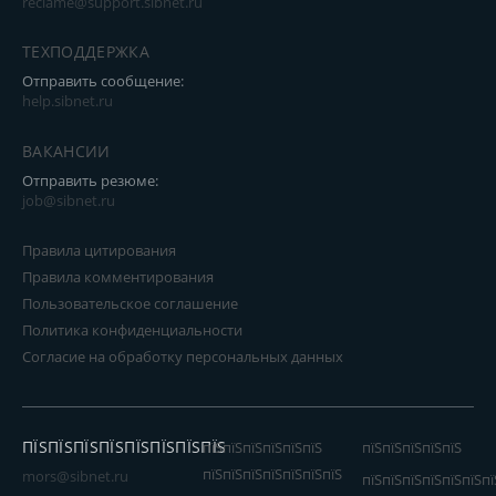
reclame@support.sibnet.ru
ТЕХПОДДЕРЖКА
Отправить сообщение:
help.sibnet.ru
ВАКАНСИИ
Отправить резюме:
job@sibnet.ru
Правила цитирования
Правила комментирования
Пользовательское соглашение
Политика конфиденциальности
Согласие на обработку персональных данных
ПЇЅПЇЅПЇЅПЇЅПЇЅПЇЅПЇЅПЇЅ
пїЅпїЅпїЅпїЅпїЅпїЅ
пїЅпїЅпїЅпїЅпїЅ
пїЅпїЅпїЅпїЅпїЅпїЅпїЅ
mors@sibnet.ru
пїЅпїЅпїЅпїЅпїЅпїЅпї