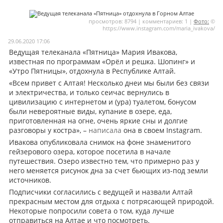
Мои материалы
просмотров: 8794 | комментариев: 1 |
Фото:
©
https://www.instagram.com/maria_ivakova/
Мои места
29.06.2020 17:06
Моя личная афиша
Ведущая телеканала «Пятница» Мария Ивакова,
известная по программам «Орёл и решка. Шопинг» и
Перечитать
«Утро Пятницы», отдохнула в Республике Алтай.
«Всем привет с Алтая! Несколько днеи мы были без связи
и электричества, и только сеичас вернулись в
цивилизацию с интернетом и (ура) туалетом, бонусом
были невероятные виды, купание в озере, еда,
приготовленная на огне, очень яркие сны и долгие
разговоры у костра», –
написала
она в своем Instagram.
Ивакова опубликовала снимок на фоне знаменитого
гейзерового озера, которое посетила в начале
путешествия. Озеро известно тем, что примерно раз у
него меняется рисунок дна за счет бьющих из-под земли
источников.
Подписчики согласились с ведущей и назвали Алтай
прекрасным местом для отдыха с потрясающей природой.
Некоторые попросили совета о том, куда лучше
отправиться на Алтае и что посмотреть.