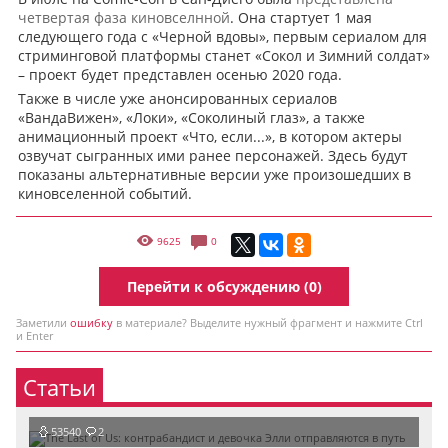
четвертая фаза киновселнной
. Она стартует 1 мая
следующего года с «Черной вдовы», первым сериалом для
стриминговой платформы станет «Сокол и Зимний солдат»
– проект будет представлен осенью 2020 года.
Также в числе уже анонсированных сериалов
«ВандаВижен», «Локи», «Соколиный глаз», а также
анимационный проект «Что, если...», в котором актеры
озвучат сыгранных ими ранее персонажей. Здесь будут
показаны альтернативные версии уже произошедших в
киновселенной событий.
9625
0
Перейти к обсуждению (0)
Заметили
ошибку
в материале? Выделите нужный фрагмент и нажмите Ctrl
и Enter
Статьи
53540
2