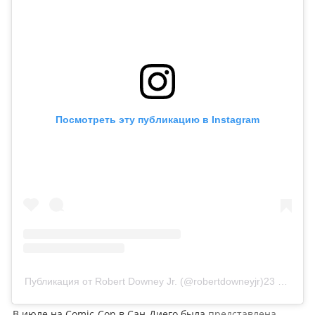
Посмотреть эту публикацию в Instagram
Публикация от Robert Downey Jr. (@robertdowneyjr)
23 Авг 2019 в 9:08 PDT
В июле на Comic-Con в Сан-Диего была
представлена