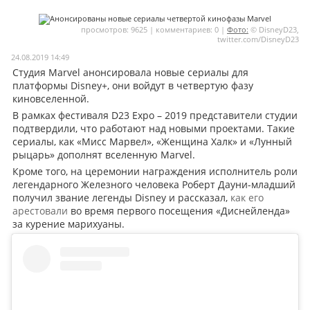
Мои материалы
просмотров: 9625 | комментариев: 0 |
Фото:
© DisneyD23,
twitter.com/DisneyD23
Мои места
24.08.2019 14:49
Моя личная афиша
Студия Marvel анонсировала новые сериалы для
платформы Disney+, они войдут в четвертую фазу
Перечитать
киновселенной.
В рамках фестиваля D23 Expo – 2019 представители студии
подтвердили, что работают над новыми проектами. Такие
сериалы, как «Мисс Марвел», «Женщина Халк» и «Лунный
рыцарь» дополнят вселенную Marvel.
Кроме того, на церемонии награждения исполнитель роли
легендарного Железного человека Роберт Дауни-младший
получил звание легенды Disney и рассказал,
как его
арестовали
во время первого посещения «Диснейленда»
за курение марихуаны.