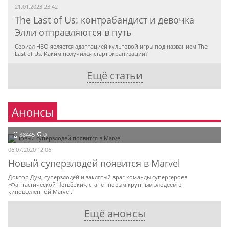
21.01.2023 23:42
The Last of Us: контрабандист и девочка
Элли отправляются в путь
Сериал HBO является адаптацией культовой игры под названием The
Last of Us. Каким получился старт экранизации?
Ещё статьи
Анонсы
38445
0
06.07.2020 12:06
Новый суперзлодей появится в Marvel
Доктор Дум, суперзлодей и заклятый враг команды супергероев
«Фантастической Четвёрки», станет новым крупным злодеем в
киновселенной Marvel.
Ещё анонсы