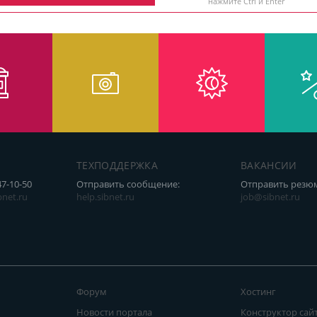
нажмите Ctrl и Enter
ТЕХПОДДЕРЖКА
ВАКАНСИИ
47-10-50
Отправить сообщение:
Отправить резю
net.ru
help.sibnet.ru
job@sibnet.ru
Форум
Хостинг
Новости портала
Конструктор сай