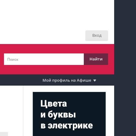
Мой профиль на Афише
Мои события
Вход
Мои тусовки
Мои комментарии
Найти
Мои материалы
Мои места
Мой профиль на Афише
Моя личная афиша
Перечитать