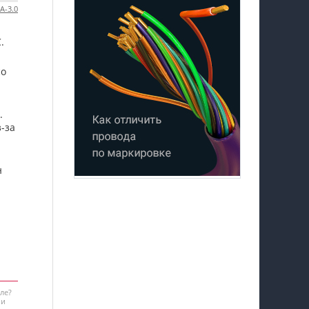
A-3.0
.
о
.
-за
н
ле?
 и