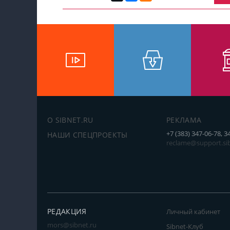
О SIBNET.RU
РЕКЛАМА
+7 (383) 347-06-78, 3
НАШИ СПЕЦПРОЕКТЫ
reclame@support.sib
РЕДАКЦИЯ
Личный кабинет
mors@sibnet.ru
Sibnet-Клуб