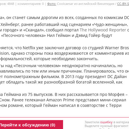
ов: 4848 | комментариев: 0 |
Фото:
Coolcaesar из английский Википедия /
CC-BY-S
а», он станет самым дорогим из всех, созданных по комиксам DC
 Хейнберг, ранее работавший над сценарием «Чудо-женщины»,
 городе» и «Скандал», сообщил портал
The Hollywood Reporter
с
р «Песочного человека» Нил Гейман и Дэвид Гойер будут
яется, что Netflix уже заключил договор со студией Warner Bros
vision, однако стороны пока воздерживаются от комментариев из
 формальностей, которые необходимо закончить.
ты над «Песочным человеком» неоднократно начинались, но
навливались по тем или иным причинам. Планировалось, что о
ет полнометражным фильмом. В 2013 году президент DC Дайан
ет обладать такой же разнообразной богатой вселенной, как
а Геймана из 75 выпусков. В них рассказывается про Морфея –
Сном. Ранее телеканал Amazon Prime представил мини-сериал
ом романе, который Гейман написал в соавторстве с Терри
Заметили
ошибку
в материа
Перейти к обсуждению (0)
Выделите нужный фрагмент