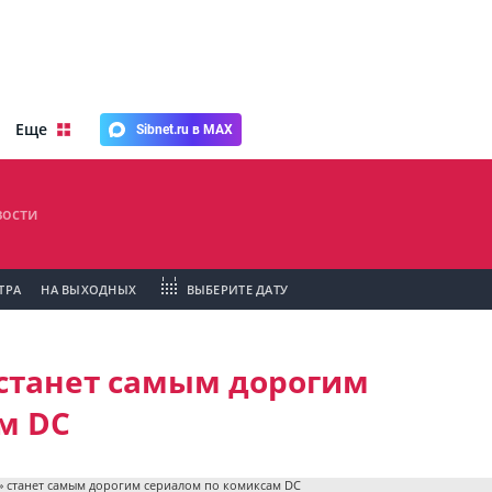
Еще
Sibnet.ru в MAX
ости
ТРА
НА ВЫХОДНЫХ
ВЫБЕРИТЕ ДАТУ
станет самым дорогим
м DC