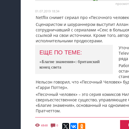
просмотр
Мои материалы
01.07.2019 18:34
Netflix снимет сериал про «Песочного человек
Мои места
Сценаристом и шоураннером выступит Аллан
Моя личная афиша
сотрудничавший с сериалами «Секс в большом
ссылкой на свои источники. Кроме того, авто
Перечитать
исполнительными продюсерами.
Уточн
ЕЩЕ ПО ТЕМЕ:
Tele
ряда
«Благие знамения»: британский
Рабо
конец света
оста
стан
Нельсон говорил, что «Песочный Человек» буд
«Гарри Поттер».
«Песочный человек» – это серия комиксов Нил
сверхъестественное существо, управляющее 
«Благие знамения», основанный на одноименн
Пратчеттом.
4848
0