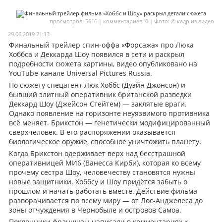
Мои материалы
просмотров: 5616 | комментариев: 0 | Фото: © кадр из видео
Мои места
29.06.2019 21:13
Финальный трейлер спин-оффа «Форсажа» про Люка
Моя личная афиша
Хоббса и Деккарда Шоу появился в сети и раскрыл
подробности сюжета картины, видео опубликовано на
Перечитать
YouTube-канале Universal Pictures Russia.
По сюжету спецагент Люк Хоббс (Дуэйн Джонсон) и
бывший элитный оперативник британской разведки
Деккард Шоу (Джейсон Стейтем) — заклятые враги.
Однако появление на горизонте неуязвимого противника
всё меняет. Брикстон — генетически модифицированный
сверхчеловек. В его распоряжении оказывается
биологическое оружие, способное уничтожить планету.
Когда Брикстон одерживает верх над бесстрашной
оперативницей МИ6 (Ванесса Кирби), которая ко всему
прочему сестра Шоу, человечеству становятся нужны
новые защитники. Хоббсу и Шоу придётся забыть о
прошлом и начать работать вместе. Действие фильма
разворачивается по всему миру — от Лос-Анджелеса до
зоны отчуждения в Чернобыле и островов Самоа.
Поклонники франшизы написали в комментариях к