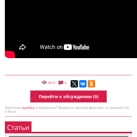
5616
0
Перейти к обсуждению (0)
Заметили
ошибку
в материале? Выделите нужный фрагмент и нажмите Ctrl
и Enter
Статьи