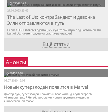
53549
2
21.01.2023 23:42
The Last of Us: контрабандист и девочка
Элли отправляются в путь
Сериал HBO является адаптацией культовой игры под названием The
Last of Us. Каким получился старт экранизации?
Ещё статьи
Анонсы
38459
0
06.07.2020 12:06
Новый суперзлодей появится в Marvel
Доктор Дум, суперзлодей и заклятый враг команды супергероев
«Фантастической Четвёрки», станет новым крупным злодеем в
киновселенной Marvel.
Ещё анонсы