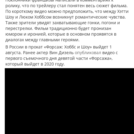
ролику, что по трейлеру стал понятен весь сюжет фильма.
По короткому видео можно предположить, что между Хэтти
Шоу и Люком Хоббсом возникнут романтические чувства.
Также зрители увидят захватывающие гонки, погони и
перестрелки. Фильм традиционно будет пронизан
юмором и иронией, которые в основном проявятся в
диалогах между главными героями.
В России в прокат «Форсаж: Хоббс и Шоу» выйдет 1
августа. Ранее актер Вин Дизель
опубликовал
видео с
первого съемочного дня девятой части «Форсажа»,
который выйдет в 2020 году.