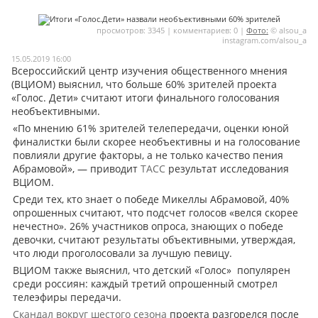
Мои материалы
просмотров: 3345 | комментариев: 0 |
Фото:
© alsou_a
instagram.com/alsou_a
Мои места
15.05.2019 16:00
Всероссийский центр изучения общественного мнения
Моя личная афиша
(ВЦИОМ) выяснил, что больше 60% зрителей проекта
Перечитать
«Голос. Дети» считают итоги финального голосования
необъективными.
«По мнению 61% зрителей телепередачи, оценки юной
финалистки были скорее необъективны и на голосование
повлияли другие факторы, а не только качество пения
Абрамовой», — приводит
ТАСС
результат исследования
ВЦИОМ.
Среди тех, кто знает о победе Микеллы Абрамовой, 40%
опрошенных считают, что подсчет голосов «велся скорее
нечестно». 26% участников опроса, знающих о победе
девочки, считают результаты объективными, утверждая,
что люди проголосовали за лучшую певицу.
ВЦИОМ также выяснил, что детский «Голос»
популярен
среди россиян: каждый третий опрошенный смотрел
телеэфиры передачи.
Скандал вокруг шестого сезона
проекта разгорелся после