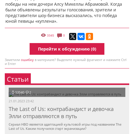
победы на нем дочери Алсу Микеллы Абрамовой. Когда
были объявлены результаты голосования, зрители и
представители шоу-бизнеса высказались, что победа
юной певицы «куплена».
3345
0
Перейти к обсуждению (0)
Заметили
ошибку
в материале? Выделите нужный фрагмент и нажмите Ctrl
и Enter
Статьи
53540
2
21.01.2023 23:42
The Last of Us: контрабандист и девочка
Элли отправляются в путь
Сериал HBO является адаптацией культовой игры под названием The
Last of Us. Каким получился старт экранизации?