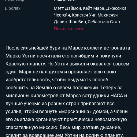
В ролях:
Мэтт Дэймон, Кейт Мара, Джессика
Мои материалы
Честейн, Кристен Уиг, Маккензи
Мои места
Дэвис, Шон Бин, Себастьян Стэн
Показать всех
Моя личная афиша
Перечитать
После сильнейшей бури на Марсе коллеги астронавта
Марка Уотни посчитали его погибшим и покинули
Красную планету. Но Уотни выжил и оказался совсем
один. Марк не пал духом и проявляет всю свою
изобретательность, чтобы выдумать способ
сообщить на Землю о своем положении. Теперь за
миллионы километров от Марса сотрудники НАСА и
лучшие ученые из разных стран прилагают все
усилия, чтобы вернуть «марсианина» домой, а члены
его экипажа организуют практически невозможную
спасательную миссию. Весь мир, затаив дыхание,
следит за возвращением Уотни на родную планету.