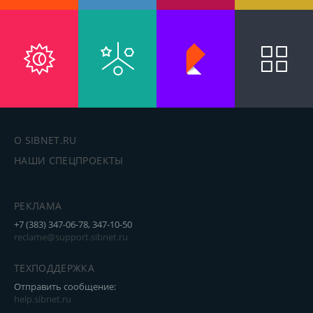
О SIBNET.RU
НАШИ СПЕЦПРОЕКТЫ
РЕКЛАМА
+7 (383) 347-06-78, 347-10-50
reclame@support.sibnet.ru
ТЕХПОДДЕРЖКА
Отправить сообщение:
help.sibnet.ru