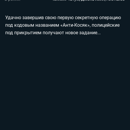
Мои материалы
Удачно завершив свою первую секретную операцию
Мои места
под кодовым названием «Анти-Косяк», полицейские
Моя личная афиша
под прикрытием получают новое задание...
Перечитать