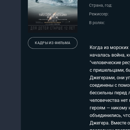
Страна, год:
Мои материалы
Режиссер:
Мои места
В ролях:
Моя личная афиша
Перечитать
КАДРЫ ИЗ ФИЛЬМА
Когда из морских 
началась война, 
"человеческие рес
с пришельцами, б
Джегерами, они у
соединены с помо
бессильны перед 
человечества нет
героям — никому 
объединились, что
Джегера. Вместе 