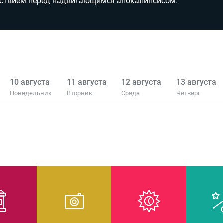
тствием перед надвигающимся апокалипсисом.
10 августа
11 августа
12 августа
13 августа
Понедельник
Вторник
Среда
Четверг