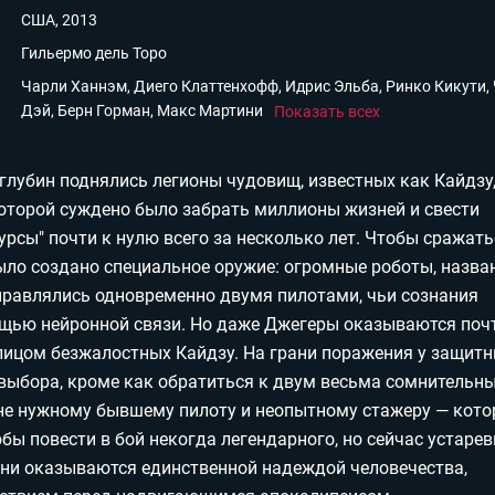
США, 2013
Гильермо дель Торо
Чарли Ханнэм, Диего Клаттенхофф, Идрис Эльба, Ринко Кикути,
Дэй, Берн Горман, Макс Мартини
Показать всех
глубин поднялись легионы чудовищ, известных как Кайдзу
которой суждено было забрать миллионы жизней и свести
урсы" почти к нулю всего за несколько лет. Чтобы сражать
ыло создано специальное оружие: огромные роботы, назва
правлялись одновременно двумя пилотами, чьи сознания
щью нейронной связи. Но даже Джегеры оказываются поч
лицом безжалостных Кайдзу. На грани поражения у защит
 выбора, кроме как обратиться к двум весьма сомнительн
не нужному бывшему пилоту и неопытному стажеру — кот
бы повести в бой некогда легендарного, но сейчас устаре
они оказываются единственной надеждой человечества,