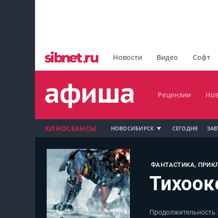
Главная
Рецензии
Новости
Видео
Софт
Новости
Рецензии
Нов
КИНОСЕАНСЫ
НОВОСИБИРСК
СЕГОДНЯ
ЗАВ
Мой профиль на Афише
ФАНТАСТИКА, ПРИК
Тихоок
Мои события
Мои тусовки
Продолжительность:
Мои комментарии