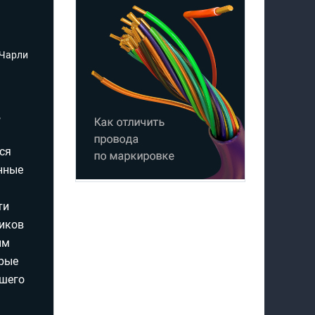
 Чарли
,
ся
нные
ти
ников
ым
орые
вшего