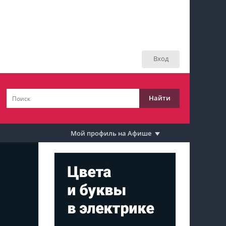
Мой профиль на Афише
Мои события
Вход
Мои тусовки
Мои комментарии
Найти
Мои материалы
Мои места
Мой профиль на Афише
Моя личная афиша
Перечитать