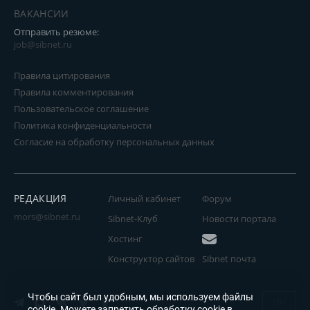
ВАКАНСИИ
Отправить резюме:
job@sibnet.ru
Правила цитирования
Правила комментирования
Пользовательское соглашение
Политика конфиденциальности
Согласие на обработку персональных данных
РЕДАКЦИЯ
Личный кабинет
Форум
mors@sibnet.ru
Sibnet-Клуб
Новости портала
Хостинг
Конструктор сайтов
Sibnet почта
Чтобы сайт был удобным, мы используем файлы
18+
cookie
. Можете запретить обработку cookie в