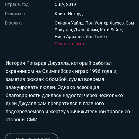
Страна, год:
США, 2019
Мои материалы
Режиссер:
Клинт Иствуд
Мои места
В ролях:
Оливия Уайлд, Пол Уолтер Хаузер, Сэм
Рокуэлл, Джон Хэмм, Кэти Бейтс,
Моя личная афиша
Нина Арианда, Иэн Гомес
Перечитать
Показать всех
История Ричарда Джуэлла, который работал
охранником на Олимпийских играх 1996 года и,
заметив рюкзак с бомбой, сумел вовремя
эвакуировать людей. Однако всеобщая
благодарность длилась недолго: через несколько
дней Джуэлл сам превратился в главного
подозреваемого и жертву уничижительной травли со
стороны СМИ.