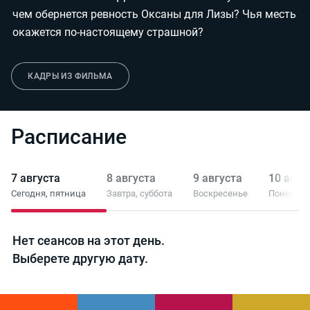
чем обернется ревность Оксаны для Лизы? Чья месть
окажется по-настоящему страшной?
КАДРЫ ИЗ ФИЛЬМА
Расписание
7 августа
8 августа
9 августа
10 авгу
Сегодня,
пятница
Завтра,
суббота
Воскресенье
Понедел
Нет сеансов на этот день.
Выберете другую дату.