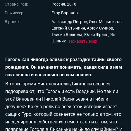
Страна, год:
Россия, 2018
Мои материалы
Режиссер:
Егор Баранов
Мои места
В ролях:
Александр Петров, Олег Меньшиков,
Евгений Стычкин, Артем Сучков,
Моя личная афиша
Таисия Вилкова, Юлия Франц, Ян
Перечитать
Цапник
Показать всех
Гоголь как никогда близок к разгадке тайны своего
рождения. Он начинает понимать, какая сила в нем
заключена и насколько он сам опасен.
В то же время Бинх и жители Диканьки всерьез
подозревают, что Гоголь и есть Всадник. Но так ли
это? Виновен ли Николай Васильевич в гибели
девушек? Какую роль во всей этой истории играет
сыщик Гуро, который сознается не только в том, что
инсценировал собственную смерть, но и в том, что
появление Гоголя в Диканьке не было случайным? И