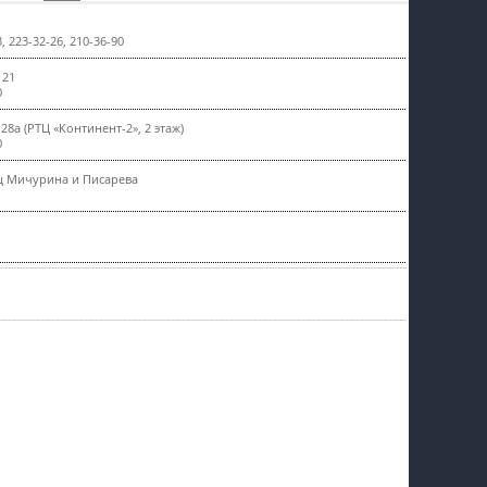
пїЅпїЅпїЅпїЅпїЅпїЅпїЅпїЅпїЅпїЅ
3, 223-32-26, 210-36-90
 21
0
28а (РТЦ «Континент-2», 2 этаж)
0
ц Мичурина и Писарева