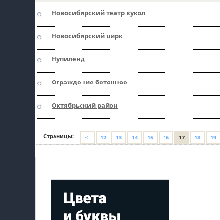
Новосибирский театр кукол
пїЅпїЅпїЅ
пїЅпїЅпїЅпїЅпїЅпїЅпїЅпїЅпїЅпїЅпїЅ
Новосибирский цирк
пїЅпїЅпїЅ
Нупиленд
пїЅпїЅпїЅпїЅпїЅпїЅпїЅпїЅпїЅ
Ограждение бетонное
пїЅпїЅпїЅ пїЅпїЅпїЅпїЅпїЅ
пїЅпїЅпїЅ пїЅпїЅпїЅпїЅпїЅпїЅ
Октябрьский район
пїЅпїЅпїЅпїЅпїЅ
Страницы:
пїЅпїЅпїЅпїЅпїЅпїЅпїЅпїЅпїЅпїЅ
<-
12
13
14
15
16
17
18
19
Мой профиль на Афише