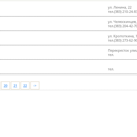
ул. Ленина, 22
тел.(383) 210-24-8
ул. Челюскинцев,
тел.(383) 204-42-7
ул. Кропоткина, 1
тел.(383) 273-62-9
Перекресток ули
тел.
тел.
20
21
22
->