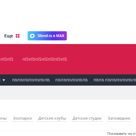
Еще
Sibnet.ru в MAX
ЅпїЅпїЅ
пїЅпїЅпїЅпїЅпїЅпїЅпїЅ
К
ПЇЅПЇЅПЇЅПЇЅПЇЅПЇЅПЇЅ
ПЇЅПЇЅПЇЅПЇЅПЇЅПЇЅ
ПЇЅПЇЅ ПЇЅПЇЅПЇЅПЇЅПЇЅП
оны
Зоопарки
Детские клубы
Детские студии
Заповедник
Показывать на с