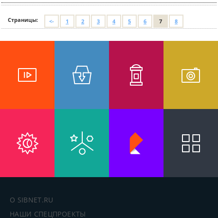
Страницы:
<-
1
2
3
4
5
6
7
8
О SIBNET.RU
НАШИ СПЕЦПРОЕКТЫ