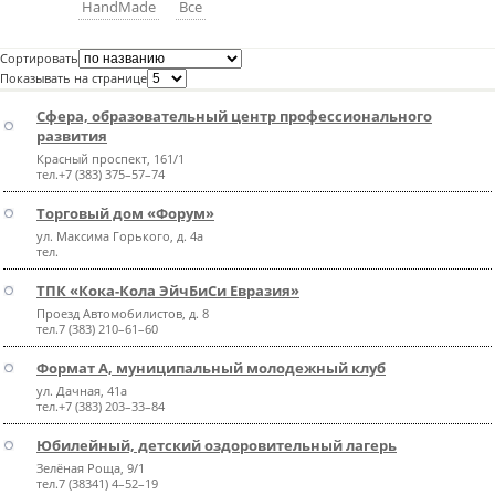
НandMade
Все
пїЅпїЅпїЅпїЅпїЅпїЅпїЅпїЅпїЅпїЅ
пїЅпїЅпїЅ
Сортировать
пїЅпїЅпїЅпїЅпїЅпїЅпїЅпїЅпїЅпїЅпїЅ
Показывать на странице
пїЅпїЅпїЅ
Сфера, образовательный центр профессионального
развития
пїЅпїЅпїЅпїЅпїЅпїЅпїЅпїЅпїЅ
Красный проспект, 161/1
тел.+7 (383) 375–57–74
пїЅпїЅпїЅ пїЅпїЅпїЅпїЅпїЅ
Торговый дом «Форум»
пїЅпїЅпїЅ пїЅпїЅпїЅпїЅпїЅпїЅ
ул. Максима Горького, д. 4а
тел.
пїЅпїЅпїЅпїЅпїЅ
ТПК «Кока-Кола ЭйчБиСи Евразия»
пїЅпїЅпїЅпїЅпїЅпїЅпїЅпїЅпїЅпїЅ
Проезд Автомобилистов, д. 8
тел.7 (383) 210–61–60
Формат А, муниципальный молодежный клуб
ул. Дачная, 41а
тел.+7 (383) 203–33–84
Юбилейный, детский оздоровительный лагерь
Зелёная Роща, 9/1
тел.7 (38341) 4–52–19