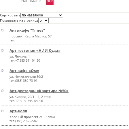
НandMade
Все
пїЅпїЅпїЅпїЅпїЅпїЅпїЅпїЅпїЅпїЅ
пїЅпїЅпїЅ
Сортировать
пїЅпїЅпїЅпїЅпїЅпїЅпїЅпїЅпїЅпїЅпїЅ
Показывать на странице
пїЅпїЅпїЅ
Антикафе "Times"
проспект Карла Маркса, 57
пїЅпїЅпїЅпїЅпїЅпїЅпїЅпїЅпїЅ
тел.
пїЅпїЅпїЅ пїЅпїЅпїЅпїЅпїЅ
Арт-гостиная «НИИ Куда»
ул. Ленина, 1
пїЅпїЅпїЅ пїЅпїЅпїЅпїЅпїЅпїЅ
тел.+7 383 291-04-50
пїЅпїЅпїЅпїЅпїЅ
Арт-кафе «Ом»
ул. Челюскинцев 30/2
пїЅпїЅпїЅпїЅпїЅпїЅпїЅпїЅпїЅпїЅ
тел.(383) 380-73-91
Арт-ресторан «Квартира №50»
ул. Кирова, 29/1 – 1, 2 этаж
тел.+7‒913‒745‒04‒06
Арт-Холл
Красный проспект 2/1, 3 этаж
тел.(383) 292-52-82