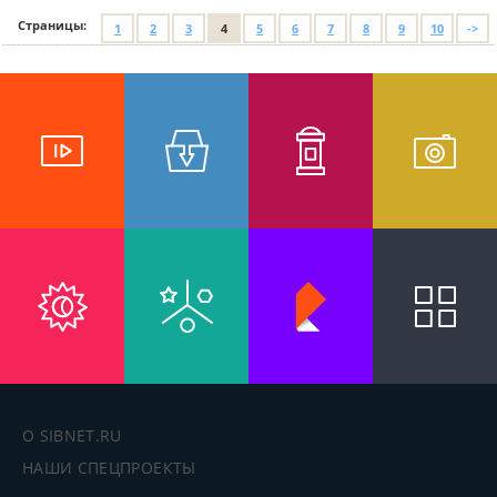
Страницы:
1
2
3
4
5
6
7
8
9
10
->
О SIBNET.RU
НАШИ СПЕЦПРОЕКТЫ