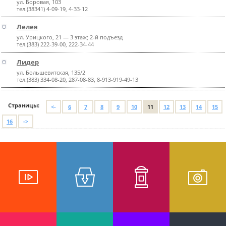
ул. Боровая, 103
тел.(38341) 4-09-19, 4-33-12
Лелея
ул. Урицкого, 21 — 3 этаж; 2-й подъезд
тел.(383) 222-39-00, 222-34-44
Лидер
ул. Большевитская, 135/2
тел.(383) 334-08-20, 287-08-83, 8-913-919-49-13
Страницы:
<-
6
7
8
9
10
11
12
13
14
15
16
->