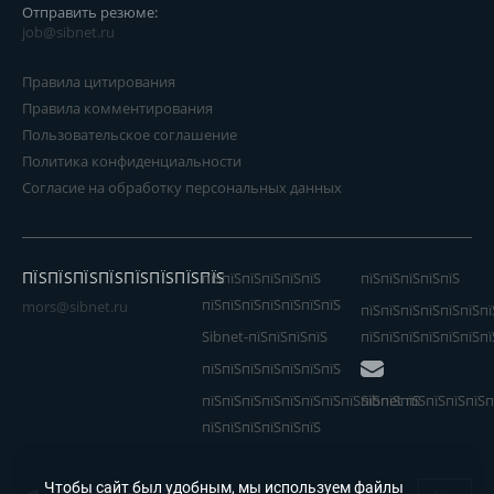
Отправить резюме:
job@sibnet.ru
Правила цитирования
Правила комментирования
Пользовательское соглашение
Политика конфиденциальности
Согласие на обработку персональных данных
ПЇЅПЇЅПЇЅПЇЅПЇЅПЇЅПЇЅПЇЅ
пїЅпїЅпїЅпїЅпїЅпїЅ
пїЅпїЅпїЅпїЅпїЅ
пїЅпїЅпїЅпїЅпїЅпїЅпїЅ
mors@sibnet.ru
пїЅпїЅпїЅпїЅпїЅпїЅпї
Sibnet-пїЅпїЅпїЅпїЅ
пїЅпїЅпїЅпїЅпїЅпїЅпї
пїЅпїЅпїЅпїЅпїЅпїЅпїЅ
пїЅпїЅпїЅпїЅпїЅпїЅпїЅпїЅпїЅпїЅпїЅ
Sibnet пїЅпїЅпїЅпїЅп
пїЅпїЅпїЅпїЅпїЅпїЅ
Чтобы сайт был удобным, мы используем файлы