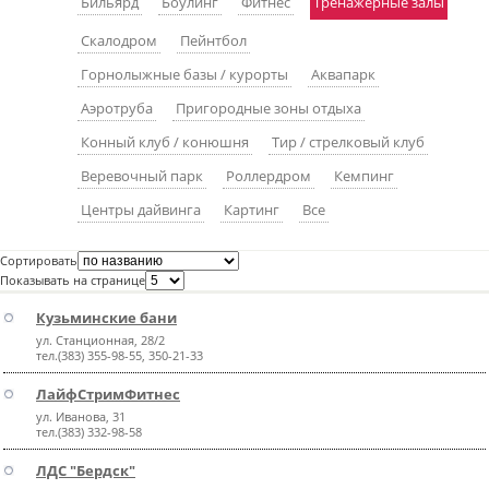
Бильярд
Боулинг
Фитнес
Тренажерные залы
пїЅпїЅпїЅпїЅпїЅпїЅпїЅпїЅпїЅпїЅ
пїЅпїЅпїЅ
Скалодром
Пейнтбол
пїЅпїЅпїЅпїЅпїЅпїЅпїЅпїЅпїЅпїЅпїЅ
Горнолыжные базы / курорты
Аквапарк
Аэротруба
Пригородные зоны отдыха
пїЅпїЅпїЅ
Конный клуб / конюшня
Тир / стрелковый клуб
пїЅпїЅпїЅпїЅпїЅпїЅпїЅпїЅпїЅ
Веревочный парк
Роллердром
Кемпинг
пїЅпїЅпїЅ пїЅпїЅпїЅпїЅпїЅ
Центры дайвинга
Картинг
Все
пїЅпїЅпїЅ пїЅпїЅпїЅпїЅпїЅпїЅ
Сортировать
пїЅпїЅпїЅпїЅпїЅ
Показывать на странице
пїЅпїЅпїЅпїЅпїЅпїЅпїЅпїЅпїЅпїЅ
Кузьминские бани
ул. Станционная, 28/2
тел.(383) 355-98-55, 350-21-33
ЛайфСтримФитнес
ул. Иванова, 31
тел.(383) 332-98-58
ЛДС "Бердск"