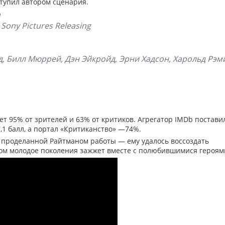
тупил автором сценария.
а
Sony Pictures Releasing
, Билл Мюррей, Дэн Эйкройд, Эрни Хадсон, Харольд Рэми
ет 95% от зрителей и 63% от критиков. Агрегатор IMDb постави
7,1 балл, а портал «Критиканство» —74%.
 проделанной Райтманом работы — ему удалось воссоздать
ом молодое поколения зажжет вместе с полюбившимися героям