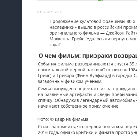
Мои материалы
03.12.2021 22:31
Мои места
Продолжение культовой франшизы 80-х
наследники» вышло в российский прока
Моя личная афиша
оригинального фильма — Джейсон Райтм
Маккенна Грейс. Удалось ли вернуть ма
Перечитать
года?
О чем фильм: призраки возвр
События фильма разворачиваются спустя 35 
оригинальной первой части «Охотников» 1984
Грейс) и Тревора (Финн Вулфхард) в городок 
загадочным физиком-ученым.
Семья вынуждена переехать из-за прохудивш
на различные артефакты и следы пребывания
спячку. Обнаружив легендарный автомобиль 
начинают собственное приключение.
Фото: © кадр из фильма
Стоит напомнить, что первой попыткой пере
2016 года, однако критики и фаната просто ун