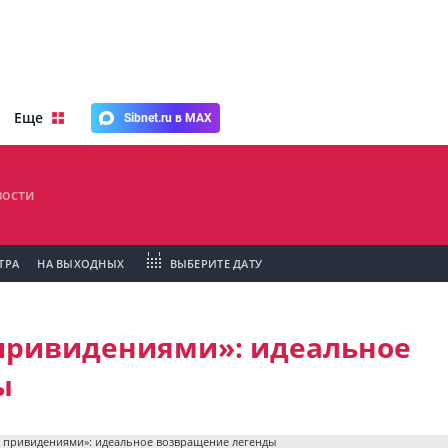
Еще
Sibnet.ru в MAX
ости
ТРА
НА ВЫХОДНЫХ
ВЫБЕРИТЕ ДАТУ
привидениями»: идеальное
ы