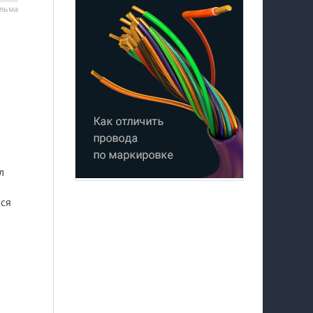
ильма
л
тся