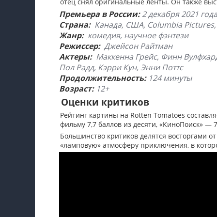
отец снял оригинальные ленты. Он также выс
Премьера в России:
2 декабря 2021 год
Страна:
Канада, США, Columbia Pictures, 
Жанр:
комедия, научное фэнтези
Режиссер:
Джейсон Райтман
Актеры:
Маккенна Грейс, Финн Вулфхард
Пол Радд, Кэрри Кун, Энни Поттс
Продолжительность:
124 минуты
Возраст:
12+
Оценки критиков
Рейтинг картины на Rotten Tomatoes составля
фильму 7,7 баллов из десяти, «КиноПоиск» — 
Большинство критиков делятся восторгами от
«ламповую» атмосферу приключения, в котор