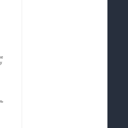
ые
у
нь