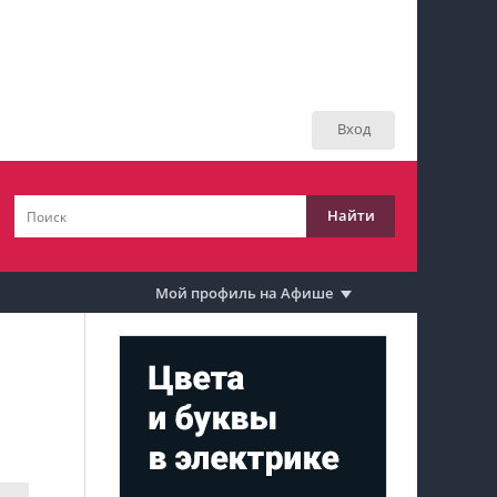
Мой профиль на Афише
Мои события
Вход
Мои тусовки
Мои комментарии
Найти
Мои материалы
Мои места
Мой профиль на Афише
Моя личная афиша
Перечитать