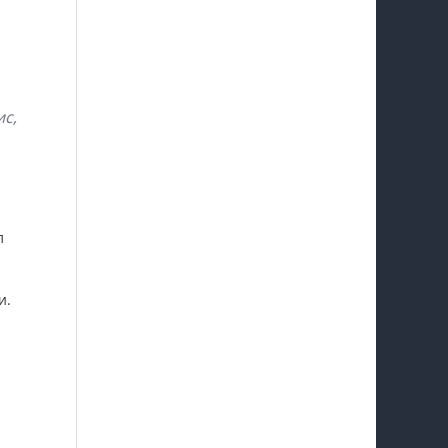
с,
л
и.