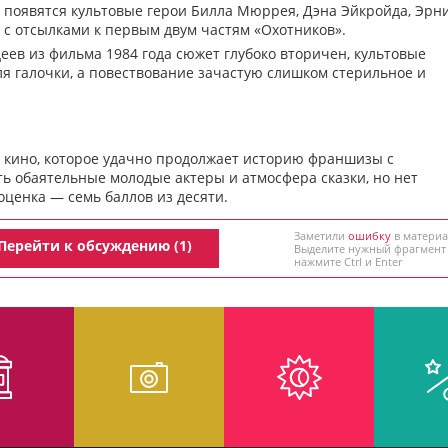
 появятся культовые герои Билла Мюррея, Дэна Эйкройда, Эрн
с отсылками к первым двум частям «Охотников».
ев из фильма 1984 года сюжет глубоко вторичен, культовые
я галочки, а повествование зачастую слишком стерильное и
е кино, которое удачно продолжает историю франшизы с
ть обаятельные молодые актеры и атмосфера сказки, но нет
ценка — семь баллов из десяти.
Заметили
ошибку
в материа
Перейти к обсуждению (1)
Выделите нужный фрагмент
нажмите Ctrl и Enter