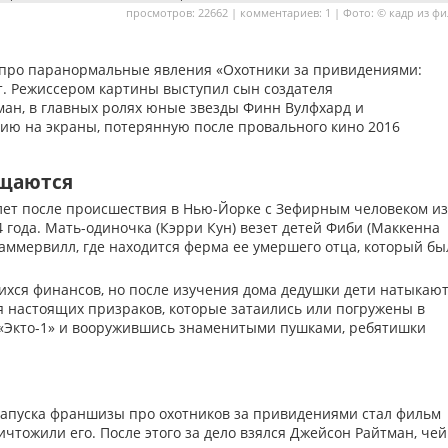
просмотров: 22662 | комментариев: 1 | Фото: © кадр из ф
 про паранормальные явления «Охотники за привидениями:
т. Режиссером картины выступил сын создателя
ан, в главных ролях юные звезды Финн Вулфхард и
гию на экраны, потерянную после провального кино 2016
ащаются
лет после происшествия в Нью-Йорке с Зефирным человеком из
 года. Мать-одиночка (Кэрри Кун) везет детей Фиби (Маккенна
Саммервилл, где находится ферма ее умершего отца, который бы
ихся финансов, но после изучения дома дедушки дети натыкаю
 настоящих призраков, которые затаились или погружены в
«Экто-1» и вооружившись знаменитыми пушками, ребятишки
запуска франшизы про охотников за привидениями стал фильм
ичтожили его. После этого за дело взялся Джейсон Райтман, чей