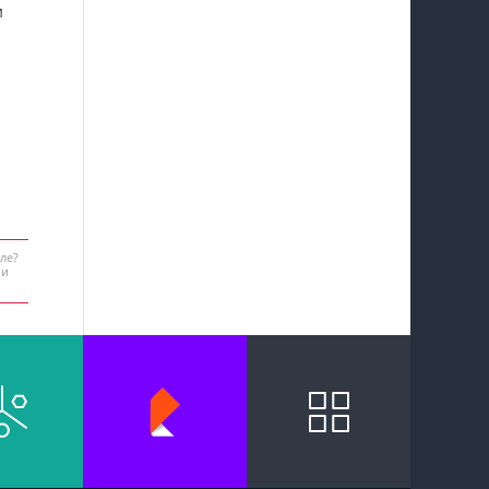
и
ле?
 и