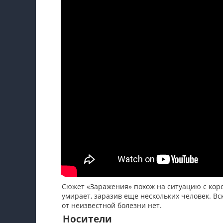
Сюжет «Заражения» похож на ситуацию с коро
умирает, заразив еще нескольких человек. В
от неизвестной болезни нет.
Носители