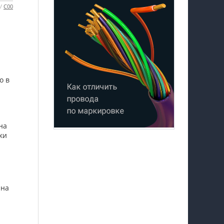
 /
С00
о в
н
на
ки
Она