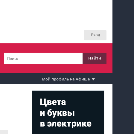
Мой профиль на Афише
Мои события
Вход
Мои тусовки
Мои комментарии
Найти
Мои материалы
Мои места
Мой профиль на Афише
Моя личная афиша
Перечитать