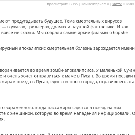
просмотров: 17195 | комментариев: 0 |
Фото:
© Mark
умеют предугадывать будущее. Тема смертельных вирусов
— в ужасах, триллерах, драмах и научной фантастике. И как
и вовсе не сказки. Мы собрали самые яркие фильмы о борьбе
вирусный апокалипсис смертельная болезнь зарождается именн
ворачивается во время зомби-апокалипсиса. У маленькой Су-а
е и очень хочет отправиться к маме в Пусан. Во время поездки 
ажирам поезда в Пусан, единственного города, отразившего ата
о зараженного: когда пассажиры садятся в поезд, на них
есте с женщиной, которую во время нападения инфицировали. 
ия.