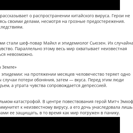
ассказывает о распространении китайского вируса. Герои не
ясь своими делами, несмотря на грозные предостережения.
следствиям.
ми стали шеф-повар Майкл и эпидемиолог Сьюзен. Их случайн
увство. Параллельно этому весь мир охватывает неизвестная
ься невозможно.
а Земле»
 эпидемии: на протяжении месяцев человечество теряет одно
ы случаи потери обоняния, затем — вкуса. Перед этим люди
м, а утрата чувства сопровождается депрессией.
льмом-катастрофой. В центре повествования герой Митч Эмхо
ммунитет к неизвестному вирусу, а его дочь унаследовала лишь
ами ее защищать, в то время как мир погружен в панику.