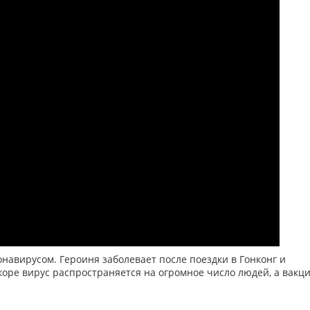
навирусом. Героиня заболевает после поездки в Гонконг и
скоре вирус распространяется на огромное число людей, а вакц