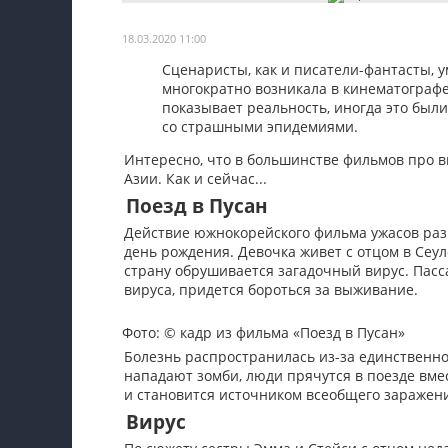
Мои материалы
18.03.2020 11:00
Мои места
Сценаристы, как и писатели-фантасты, 
многократно возникала в кинематографе 
Моя личная афиша
показывает реальность, иногда это был
со страшными эпидемиями.
Перечитать
Интересно, что в большинстве фильмов про 
Азии. Как и сейчас...
Поезд в Пусан
Действие южнокорейского фильма ужасов раз
день рождения. Девочка живет с отцом в Сеул
страну обрушивается загадочный вирус. Пасс
вируса, придется бороться за выживание.
Фото: © кадр из фильма «Поезд в Пусан»
Болезнь распространилась из-за единственног
нападают зомби, люди прячутся в поезде вм
и становится источником всеобщего заражен
Вирус