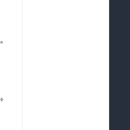
ая
фф