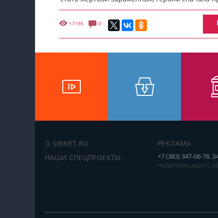
17195
0
О SIBNET.RU
РЕКЛАМА
+7 (383) 347-06-78, 3
НАШИ СПЕЦПРОЕКТЫ
reclame@support.sib