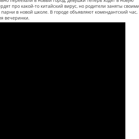
авно переехали в новый город, девушки теперь ходят в новую
рдят про какой-то китайский вирус, но родители заняты своим
 парни в новой школе. В городе объявляют комендантский час,
ия вечеринки.