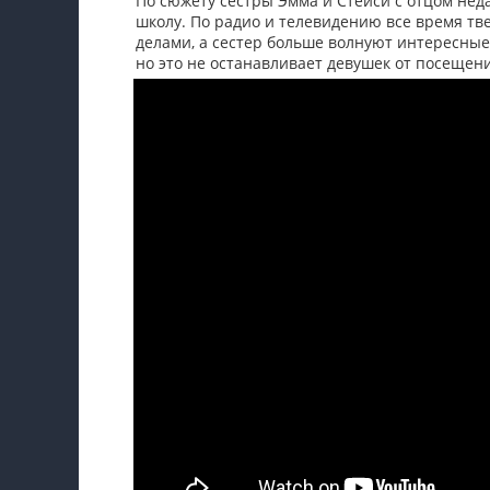
По сюжету сестры Эмма и Стейси с отцом нед
школу. По радио и телевидению все время тве
делами, а сестер больше волнуют интересные
но это не останавливает девушек от посещен