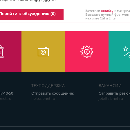
Заметили
ошибку
в материа
Перейти к обсуждению (0)
Выделите нужный фрагмент
нажмите Ctrl и Enter
ТЕХПОДДЕРЖКА
ВАКАНСИИ
47-10-50
Отправить сообщение:
Отправить резю
net.ru
help.sibnet.ru
job@sibnet.ru