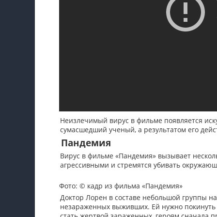
Неизлечимый вирус в фильме появляется иску
сумасшедший ученый, а результатом его дейс
Пандемия
Вирус в фильме «Пандемия» вызывает нескол
агрессивными и стремятся убивать окружающи
Фото: © кадр из фильма «Пандемия»
Доктор Лорен в составе небольшой группы на
незараженных выживших. Ей нужно покинуть 
стать жертвой зараженных, героям сначала пр