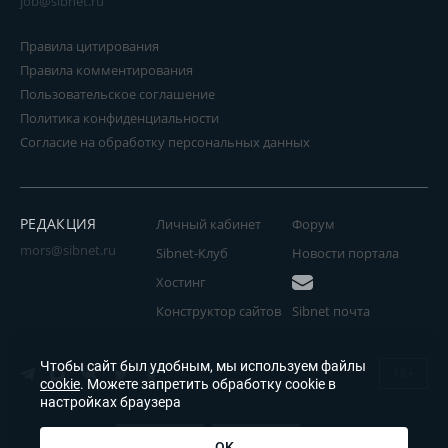
job@sibnet.ru
Правила цитирования
Правила комментирования
Пользовательское соглашение
Политика конфиденциальности
Согласие на обработку персональных данных
РЕДАКЦИЯ
Личный кабинет
Форум
mors@sibnet.ru
Sibnet-Клуб
Новости портала
Хостинг
Конструктор сайтов
Sibnet почта
Чтобы сайт был удобным, мы используем файлы
18+
cookie
. Можете запретить обработку cookie в
настройках браузера
OK