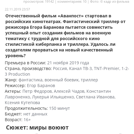
просмотров: 19142 | комментариев: 10 | Фото: © кадр из фильма
Мои материалы
22.11.2019 23:57
Отечественный фильм «Аванпост» стартовал в
Мои места
российских кинотеатрах. Фантастический триллер от
режиссера Егора Баранова пытается совместить
Моя личная афиша
успешный опыт создания фильмов на военную
тематику с трудной для российского кино
Перечитать
стилистикой киберпанка и триллера. Удалось ли
создателям прорваться на новый качественный
уровень?
Премьера в России:
21 ноября 2019 года
Страна, производство:
Россия, Канал ТВ-3, TNT-Premier, 1-2-
3 Production
Жанр:
фантастика, военный боевик, триллер
Режиссер:
Егор Баранов
Актеры:
Петр Федоров, Алексей Чадов, Константин
Лавроненко, Лукерья Ильяшенко, Светлана Иванова,
Ксения Кутепова
Продолжительность:
150 минут
Бюджет:
нет данных
Возраст:
16+
Сюжет: миры воюют