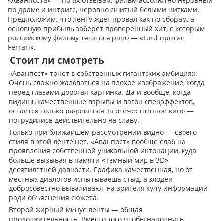
«Аванпоста» — по их отзывам, фильм абсолютно неровный
по драме и интриге, неровно сшитый белыми нитками.
Предположим, что ленту ждет провал как по сборам, а
основную прибыль заберет проверенный хит, с которым
российскому фильму тягаться рано — «Ford против
Ferrari».
Стоит ли смотреть
«Аванпост» тонет в собственных гигантских амбициях.
Очень сложно жаловаться на плохое изображение, когда
перед глазами дорогая картинка. Да и вообще, когда
видишь качественные взрывы и вагон спецэффектов,
остается только радоваться за отечественное кино —
потрудились действительно на славу.
Только при ближайшем рассмотрении видно — своего
стиля в этой ленте нет. «Аванпост» вообще слаб на
проявления собственной уникальной интонации, куда
больше вызывая в памяти «Темный мир в 3D»
десятилетней давности. Графика качественная, но от
местных диалогов испытываешь стыд, а злодеи
добросовестно вываливают на зрителя кучу информации
ради объяснения сюжета.
Второй жирный минус ленты — общая
продолжительность. Вместо того чтобы наполнять