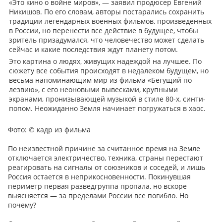
«Это кино о войне миров», — заявил продюсер Евгений
Никишов. По его словам, авторы постарались сохранить
традиции легендарных военных фильмов, произведенных
в России, но перенести все действие в будущее, чтобы
зритель призадумался, что человечество может сделать
сейчас и какие последствия ждут планету потом.
Это картина о людях, живущих надеждой на лучшее. По
сюжету все события происходят в недалеком будущем, но
весьма напоминающим мир из фильма «Бегущий по
лезвию», с его неоновыми вывесками, крупными
экранами, пронизывающей музыкой в стиле 80-х, синти-
попом. Неожиданно Земля начинает погружаться в хаос.
Фото:
© кадр из фильма
По неизвестной причине за считанное время на Земле
отключается электричество, техника, страны перестают
реагировать на сигналы от союзников и соседей, и лишь
Россия остается в неприкосновенности. Покинувшая
периметр первая разведгруппа пропала, но вскоре
выясняется — за пределами России все погибло. Но
почему?