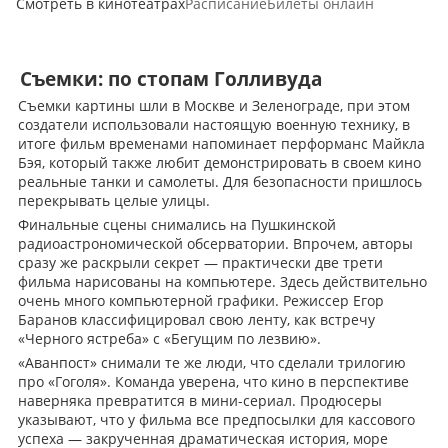
Смотреть в кинотеатрах
Расписание
Билеты онлайн
Съемки: по стопам Голливуда
Съемки картины шли в Москве и Зеленограде, при этом
создатели использовали настоящую военную технику, в
итоге фильм временами напоминает перформанс Майкла
Бэя, который также любит демонстрировать в своем кино
реальные танки и самолеты. Для безопасности пришлось
перекрывать целые улицы.
Финальные сцены снимались на Пушкинской
радиоастрономической обсерватории. Впрочем, авторы
сразу же раскрыли секрет — практически две трети
фильма нарисованы на компьютере. Здесь действительно
очень много компьютерной графики. Режиссер Егор
Баранов классифицировал свою ленту, как встречу
«Черного ястреба» с «Бегущим по лезвию».
«Аванпост» снимали те же люди, что сделали трилогию
про «Гоголя». Команда уверена, что кино в перспективе
наверняка превратится в мини-сериал. Продюсеры
указывают, что у фильма все предпосылки для кассового
успеха — закрученная драматическая история, море