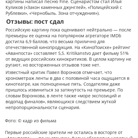
картины написал песню Fine. Сценаристом стал Илья
Куликов («Закон каменных джунглей», «Полицейский с
Рублевки», «Чернобыль. Зона отчуждения»).
Отзывы: пост сдал
Российскую картину пока оценивают нейтрально — после
премьеры ее оценка на популярном агрегаторе IMDb
достигла 6,9 баллов, что весьма прилично для
отечественной кинопродукция. На «КиноПоиске» рейтинг
«Аванпоста» составляет 5,5. Kritikanstvo дает фильму 51%
от ведущих российских кинокритиков. В целом картину не
ругают, но восторженных отзывов тоже нет.
Известный критик Павел Воронков отмечает, что
хронометраж ленты в два с половиной часа ощущается в
кинотеатре, как полноценные пять. Создателям даже
пришлось извиниться за затянутость на премьере. По
словам Воронкова, в ленте также «море экспозиций и
водопад финалов», являющихся следствием жуткой
непропорциональности сценария.
Фото:
© кадр из фильма
Первые российские зрители не остались в восторге от