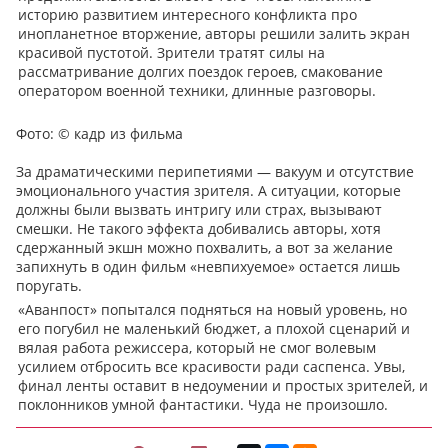
историю развитием интересного конфликта про
инопланетное вторжение, авторы решили залить экран
красивой пустотой. Зрители тратят силы на
рассматривание долгих поездок героев, смакование
оператором военной техники, длинные разговоры.
Фото:
© кадр из фильма
За драматическими перипетиями — вакуум и отсутствие
эмоционального участия зрителя. А ситуации, которые
должны были вызвать интригу или страх, вызывают
смешки. Не такого эффекта добивались авторы, хотя
сдержанный экшн можно похвалить, а вот за желание
запихнуть в один фильм «невпихуемое» остается лишь
поругать.
«Аванпост» попытался подняться на новый уровень, но
его погубил не маленький бюджет, а плохой сценарий и
вялая работа режиссера, который не смог волевым
усилием отбросить все красивости ради саспенса. Увы,
финал ленты оставит в недоумении и простых зрителей, и
поклонников умной фантастики. Чуда не произошло.