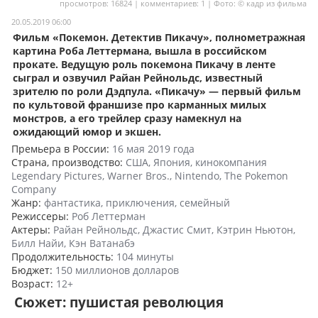
просмотров: 16824 | комментариев: 1 | Фото: © кадр из фильма
Мои материалы
20.05.2019 06:00
Фильм «Покемон. Детектив Пикачу», полнометражная
Мои места
картина Роба Леттермана, вышла в российском
прокате. Ведущую роль покемона Пикачу в ленте
Моя личная афиша
сыграл и озвучил Райан Рейнольдс, известный
зрителю по роли Дэдпула. «Пикачу» — первый фильм
Перечитать
по культовой франшизе про карманных милых
монстров, а его трейлер сразу намекнул на
ожидающий юмор и экшен.
Премьера в России:
16 мая 2019 года
Страна, производство:
США, Япония, кинокомпания
Legendary Pictures, Warner Bros., Nintendo, The Pokemon
Company
Жанр:
фантастика, приключения, семейный
Режиссеры:
Роб Леттерман
Актеры:
Райан Рейнольдс, Джастис Смит, Кэтрин Ньютон,
Билл Найи, Кэн Ватанабэ
Продолжительность:
104 минуты
Бюджет:
150 миллионов долларов
Возраст:
12+
Сюжет: пушистая революция