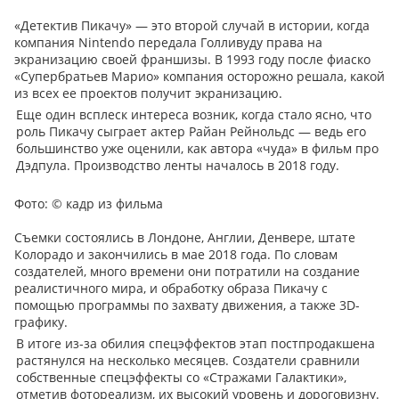
«Детектив Пикачу» — это второй случай в истории, когда
компания Nintendo передала Голливуду права на
экранизацию своей франшизы. В 1993 году после фиаско
«Супербратьев Марио» компания осторожно решала, какой
из всех ее проектов получит экранизацию.
Еще один всплеск интереса возник, когда стало ясно, что
роль Пикачу сыграет актер Райан Рейнольдс — ведь его
большинство уже оценили, как автора «чуда» в фильм про
Дэдпула. Производство ленты началось в 2018 году.
Фото:
© кадр из фильма
Съемки состоялись в Лондоне, Англии, Денвере, штате
Колорадо и закончились в мае 2018 года. По словам
создателей, много времени они потратили на создание
реалистичного мира, и обработку образа Пикачу с
помощью программы по захвату движения, а также 3D-
графику.
В итоге из-за обилия спецэффектов этап постпродакшена
растянулся на несколько месяцев. Создатели сравнили
собственные спецэффекты со «Стражами Галактики»,
отметив фотореализм, их высокий уровень и дороговизну.