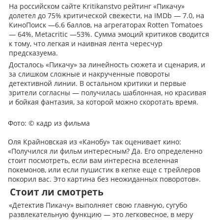
На российском сайте Kritikanstvo рейтинг «Пикачу»
долетел до 75% критической свежести, на IMDb — 7.0, на
КиноПоиск —6.6 баллов, на агрегаторах Rotten Tomatoes
— 64%, Metacritic —53%. Сумма эмоций критиков сводится
к тому, что легкая и наивная лента чересчур
предсказуема.
Досталось «Пикачу» за линейность сюжета и сценария, и
за слишком сложные и накрученные повороты
детективной линии. В остальном критики и первые
зрители согласны — получилась шаблонная, но красивая
и бойкая фантазия, за которой можно скоротать время.
Фото:
© кадр из фильма
Оля Крайновская из «Канобу» так оценивает кино:
«Получился ли фильм интересным? Да. Его определенно
стоит посмотреть, если вам интересна вселенная
покемонов, или если пушистик в кепке еще с трейлеров
покорил вас. Это картина без неожиданных поворотов».
Стоит ли смотреть
«Детектив Пикачу» выполняет свою главную, сугубо
развлекательную функцию — это легковесное, в меру