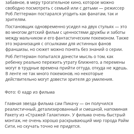
забавное, в меру трогательное кино, которое можно
свободно посмотреть с семьей или с детьми — режиссер
Роб Леттерман постарался угодить как фанатам, так и
зрителям.
Постановщик одновременно усидел на двух стульях — это
во многом детский фильм с ценностями дружбы и заботы
между мальчиком и его фантастическим покемоном. Также
это экранизация с отсылками для истинных фанов
франшизы, но сюжет можно понять без знаний о серии.
Роб Леттерман попытался донести мысль о том, как
ребенку реально пережить утрату ближнего, а перемены
могут в трудные времена прийти оттуда, откуда не ждешь.
В ленте не так много покемонов, но некоторые
действительно могут довести зрителя до умиления.
Фото:
© кадр из фильма
Главная звезда фильма сам Пикачу — он получился
реалистичный, детализированный и смешной, напоминая
Ракету из «Стражей Галактики». У фильма очень быстрый
монтаж, не очень хорошо раскрывающий мир города Райм
Сити, но скучать точно не придется.