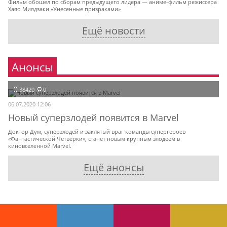
Фильм обошел по сборам предыдущего лидера — аниме-фильм режиссера
Хаяо Миядзаки «Унесенные призраками»
Ещё новости
Анонсы
38420
0
06.07.2020 12:06
Новый суперзлодей появится в Marvel
Доктор Дум, суперзлодей и заклятый враг команды супергероев
«Фантастической Четвёрки», станет новым крупным злодеем в
киновселенной Marvel.
Ещё анонсы