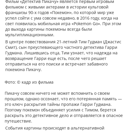
Фильм «Детектив Пикачу» является первым игровым
фильмом с живыми актерами в истории культовой
франшизы 90-х годов «Покемон», по которой мир уже
успел сойти с ума совсем недавно, в 2016 году, когда на
свет появилась мобильная игра «Pokemon Go». При этом
до выхода картины покемоны всегда были
мультипликационными.
В центре повествования 21-летний Тим Гудман (Джастис
Смит), сын преуспевающего частного детектива Гарри
Гудмана. Лишившись отца, Тим узнает, что надежда на
возвращение Гарри еще есть, после чего решает
отправиться на его поиски и встречает забавного
покемона Пикачу.
Фото:
© кадр из фильма
Пикачу совсем ничего не может вспомнить о своем
прошлом, однако осознает, что его потерянная память —
это ключ раскрытия тайны пропажи Гарри Гудмана.
Поэтому покемон объединяет усилия с Тимом, берется
раскрыть это детективное дело и отправляется в опасное
путешествие.
События картины происходят в альтернативной