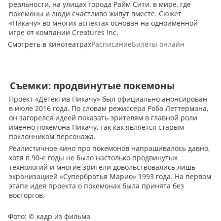
реальности, на улицах города Райм Сити, в мире, где
покемоны и люди счастливо живут вместе. Сюжет
«Пикачу» во многих аспектах основан на одноименной
игре от компании Creatures Inc.
Смотреть в кинотеатрах
Расписание
Билеты онлайн
Съемки: продвинутые покемоны
Проект «Детектив Пикачу» был официально анонсирован
в июле 2016 года. По словам режиссера Роба Леттермана,
он загорелся идеей показать зрителям в главной роли
именно покемона Пикачу, так как является старым
поклонником персонажа.
Реалистичное кино про покемонов напрашивалось давно,
хотя в 90-е годы не было настолько продвинутых
технологий и многие зрители довольствовались лишь
экранизацией «Супербратья Марио» 1993 года. На первом
этапе идея проекта о покемонах была принята без
восторгов.
Фото:
© кадр из фильма