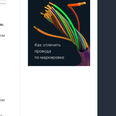
тамм»
вы,
ком
сом
ов