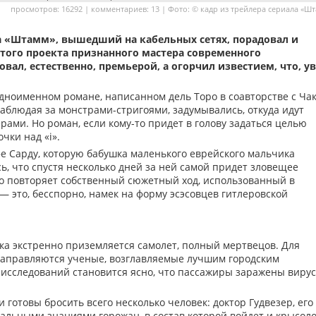
просмотров: 16292 | комментариев: 13 | Фото: © кадр из трейлера сериала «Ш
а «Штамм», вышедший на кабельных сетях, порадовал и
того проекта признанного мастера современного
вал, естественно, премьерой, а огорчил известием, что, у
одноименном романе, написанном дель Торо в соавторстве с Ча
 наблюдая за монстрами-стригоями, задумывались, откуда идут
ами. Но роман, если кому-то придет в голову задаться целью
чки над «i».
е Сарду, которую бабушка маленького еврейского мальчика
ь, что спустя несколько дней за ней самой придет зловещее
ро повторяет собственный сюжетный ход, использованный в
 это, бесспорно, намек на форму эсэсовцев гитлеровской
рка экстренно приземляется самолет, полный мертвецов. Для
 направляются ученые, возглавляемые лучшим городским
 исследований становится ясно, что пассажиры заражены виру
 готовы бросить всего несколько человек: доктор Гудвезер, его
альными знаниями горожан, в состав которой войдет и крысол