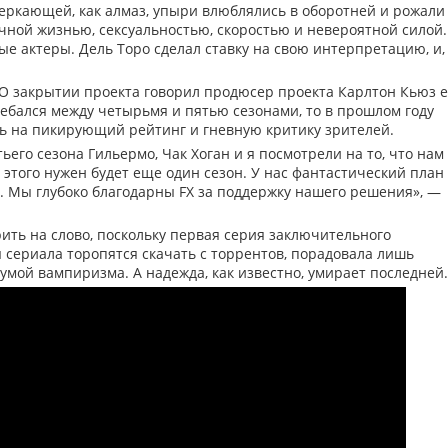
еркающей, как алмаз, упыри влюблялись в оборотней и рожали
чной жизнью, сексуальностью, скоростью и невероятной силой.
 актеры. Дель Торо сделал ставку на свою интерпретацию, и,
. О закрытии проекта говорил продюсер проекта Карлтон Кьюз 
олебался между четырьмя и пятью сезонами, то в прошлом году
ь на пикирующий рейтинг и гневную критику зрителей.
его сезона Гильермо, Чак Хоган и я посмотрели на то, что нам
я этого нужен будет еще один сезон. У нас фантастический план
 Мы глубоко благодарны FX за поддержку нашего решения», —
ть на слово, поскольку первая серия заключительного
 сериала торопятся скачать с торрентов, порадовала лишь
мой вампиризма. А надежда, как известно, умирает последней.