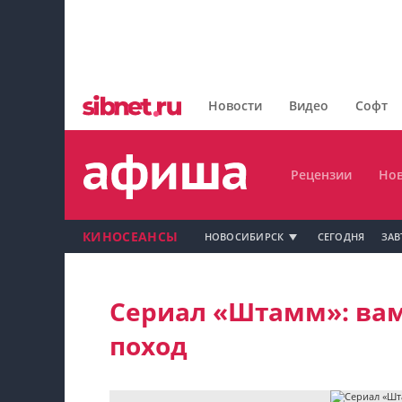
Главная
Рецензии
Новости
Видео
Софт
Новости
Рецензии
Нов
КИНОСЕАНСЫ
НОВОСИБИРСК
СЕГОДНЯ
ЗАВ
Мой профиль на Афише
Сериал «Штамм»: ва
Мои события
поход
Мои тусовки
Мои комментарии