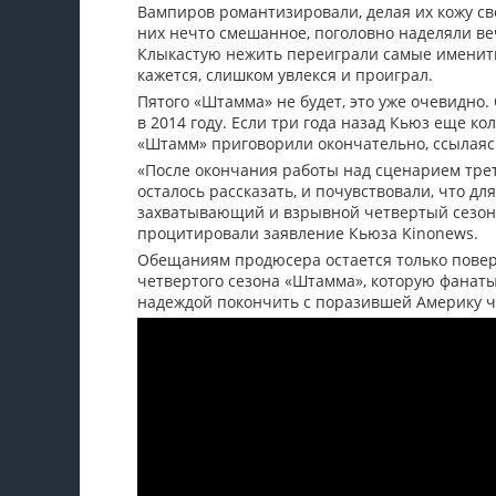
Вампиров романтизировали, делая их кожу св
них нечто смешанное, поголовно наделяли ве
Клыкастую нежить переиграли самые именитые
кажется, слишком увлекся и проиграл.
Пятого «Штамма» не будет, это уже очевидно
в 2014 году. Если три года назад Кьюз еще к
«Штамм» приговорили окончательно, ссылаяс
«После окончания работы над сценарием треть
осталось рассказать, и почувствовали, что дл
захватывающий и взрывной четвертый сезон.
процитировали заявление Кьюза Kinonews.
Обещаниям продюсера остается только повери
четвертого сезона «Штамма», которую фанаты
надеждой покончить с поразившей Америку чу