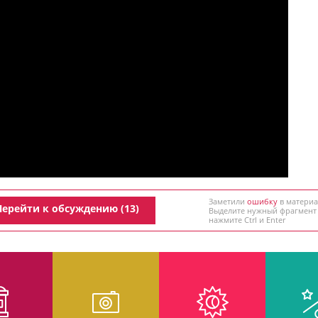
Заметили
ошибку
в материа
Перейти к обсуждению (13)
Выделите нужный фрагмент
нажмите Ctrl и Enter