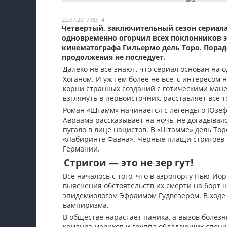
Мои материалы
22.07.2017 09:14
Четвертый, заключительный сезон сериал
Мои места
одновременно огорчил всех поклонников э
кинематографа Гильермо дель Торо. Порадо
Моя личная афиша
продолжения не последует.
Далеко не все знают, что сериал основан на 
Перечитать
Хоганом. И уж тем более не все, с интересом
корни странных созданий с готическими манер
взглянуть в первоисточник, расставляет все то
Роман «Штамм» начинается с легенды о Юзеф
Авраама рассказывает на ночь, не догадываяс
пугало в лице нацистов. В «Штамме» дель То
«Лабиринте Фавна». Черные плащи стригоев —
Германии.
Стригои — это не зер гут!
Все началось с того, что в аэропорту Нью-Йо
выяснения обстоятельств их смерти на борт
эпидемиологом Эфраимом Гудвезером. В ходе
вампиризма.
В обществе нарастает паника, а вызов болезни
команда медиков и группа обладающих специ