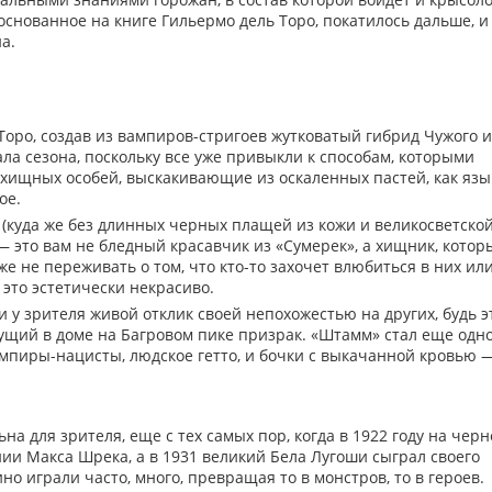
основанное на книге Гильермо дель Торо, покатилось дальше, и
а.
оро, создав из вампиров-стригоев жутковатый гибрид Чужого и
ала сезона, поскольку все уже привыкли к способам, которыми
хищных особей, выскакивающие из оскаленных пастей, как язы
ое.
(куда же без длинных черных плащей из кожи и великосветско
— это вам не бледный красавчик из «Сумерек», а хищник, котор
е не переживать о том, что кто-то захочет влюбиться в них ил
 это эстетически некрасиво.
 у зрителя живой отклик своей непохожестью на других, будь э
ущий в доме на Багровом пике призрак. «Штамм» стал еще одн
мпиры-нацисты, людское гетто, и бочки с выкачанной кровью 
а для зрителя, еще с тех самых пор, когда в 1922 году на черн
ии Макса Шрека, а в 1931 великий Бела Лугоши сыграл своего
но играли часто, много, превращая то в монстров, то в героев.