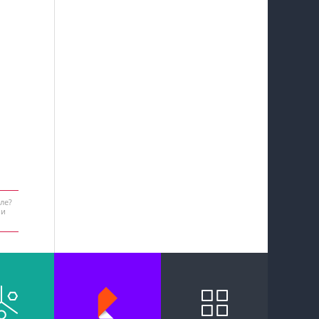
ле?
 и