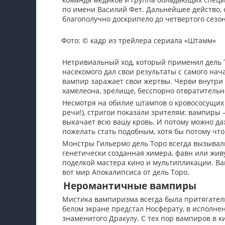
по имени Василий Фет. Дальнейшее действо, 
благополучно доскрипело до четвертого сезон
Фото:
© кадр из трейлера сериала «Штамм»
Нетривиальный ход, который применил дель Т
насекомого дал свои результаты с самого нач
вампир заражает свои жертвы. Черви внутри 
хамелеона, зрелище, бесспорно отвратительн
Несмотря на обилие штампов о кровососущих 
речи!), стригои показали зрителям: вампиры 
выкачает всю вашу кровь. И потому можно даж
пожелать стать подобным, хотя бы потому что
Монстры Гильермо дель Торо всегда вызывали
генетически созданная химера, фавн или жив
поделкой мастера кино и мультипликации. Ва
вот мир Апокалипсиса от дель Торо.
Неромантичные вампиры
Мистика вампиризма всегда была притягательн
белом экране предстал Носферату, в исполнен
знаменитого Дракулу. С тех пор вампиров в ки