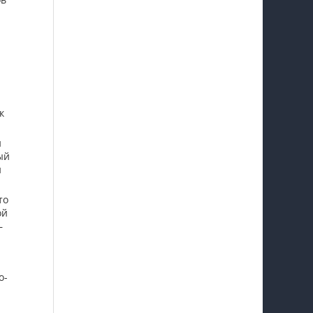
к
й
ый
и
то
ой
—
о-