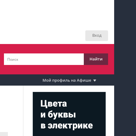
Мой профиль на Афише
Мои события
Вход
Мои тусовки
Мои комментарии
Найти
Мои материалы
Мои места
Мой профиль на Афише
Моя личная афиша
Перечитать