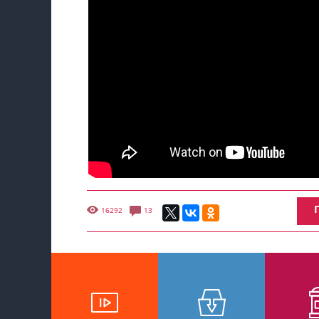
16292
13