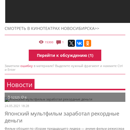
СМОТРЕТЬ В КИНОТЕАТРАХ НОВОСИБИРСКА>>
15300
1
Перейти к обсуждению (1)
Заметили
ошибку
в материале? Выделите нужный фрагмент и нажмите Ctrl
и Enter
Новости
52325
4
24.05.2021 18:28
Японский мультфильм заработал рекордные
деньги
Фильм обошел по сборам предыдущего лидера — аниме-фильм режиссера