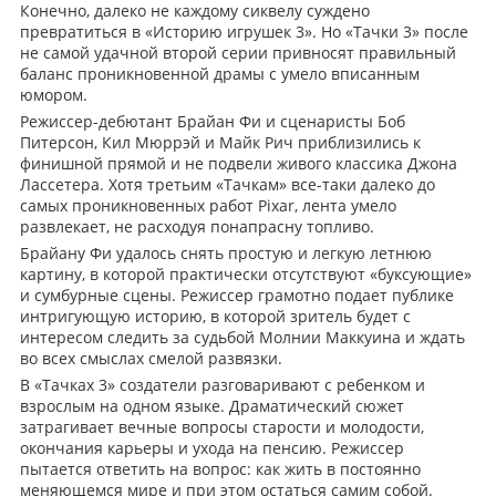
Конечно, далеко не каждому сиквелу суждено
превратиться в «Историю игрушек 3». Но «Тачки 3» после
не самой удачной второй серии привносят правильный
баланс проникновенной драмы с умело вписанным
юмором.
Режиссер-дебютант Брайан Фи и сценаристы Боб
Питерсон, Кил Мюррэй и Майк Рич приблизились к
финишной прямой и не подвели живого классика Джона
Лассетера. Хотя третьим «Тачкам» все-таки далеко до
самых проникновенных работ Pixar, лента умело
развлекает, не расходуя понапрасну топливо.
Брайану Фи удалось снять простую и легкую летнюю
картину, в которой практически отсутствуют «буксующие»
и сумбурные сцены. Режиссер грамотно подает публике
интригующую историю, в которой зритель будет с
интересом следить за судьбой Молнии Маккуина и ждать
во всех смыслах смелой развязки.
В «Тачках 3» создатели разговаривают с ребенком и
взрослым на одном языке. Драматический сюжет
затрагивает вечные вопросы старости и молодости,
окончания карьеры и ухода на пенсию. Режиссер
пытается ответить на вопрос: как жить в постоянно
меняющемся мире и при этом остаться самим собой.