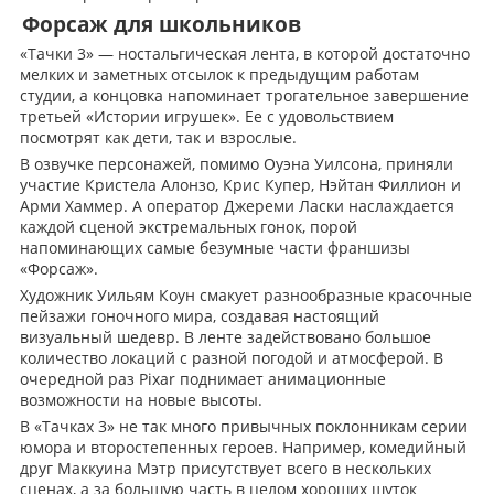
Форсаж для школьников
«Тачки 3» — ностальгическая лента, в которой достаточно
мелких и заметных отсылок к предыдущим работам
студии, а концовка напоминает трогательное завершение
третьей «Истории игрушек». Ее с удовольствием
посмотрят как дети, так и взрослые.
В озвучке персонажей, помимо Оуэна Уилсона, приняли
участие Кристела Алонзо, Крис Купер, Нэйтан Филлион и
Арми Хаммер. А оператор Джереми Ласки наслаждается
каждой сценой экстремальных гонок, порой
напоминающих самые безумные части франшизы
«Форсаж».
Художник Уильям Коун смакует разнообразные красочные
пейзажи гоночного мира, создавая настоящий
визуальный шедевр. В ленте задействовано большое
количество локаций с разной погодой и атмосферой. В
очередной раз Pixar поднимает анимационные
возможности на новые высоты.
В «Тачках 3» не так много привычных поклонникам серии
юмора и второстепенных героев. Например, комедийный
друг Маккуина Мэтр присутствует всего в нескольких
сценах, а за большую часть в целом хороших шуток