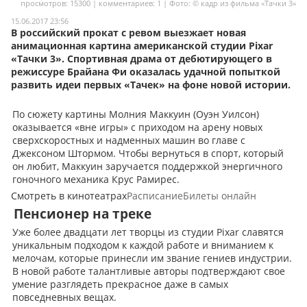
просмотров: 15300 | комментариев: 1 | Фото: © кадр из фильма «Тачки 3»
Мои материалы
15.06.2017 23:56
В российский прокат с ревом выезжает новая
Мои места
анимационная картина американской студии Pixar
«Тачки 3». Спортивная драма от дебютирующего в
Моя личная афиша
режиссуре Брайана Фи оказалась удачной попыткой
развить идеи первых «Тачек» на фоне новой истории.
Перечитать
По сюжету картины Молния Маккуин (Оуэн Уилсон)
оказывается «вне игры» с приходом на арену новых
сверхскоростных и надменных машин во главе с
Джексоном Штормом. Чтобы вернуться в спорт, который
он любит, Маккуин заручается поддержкой энергичного
гоночного механика Крус Рамирес.
Смотреть в кинотеатрах
Расписание
Билеты онлайн
Пенсионер на треке
Уже более двадцати лет творцы из студии Pixar славятся
уникальным подходом к каждой работе и вниманием к
мелочам, которые принесли им звание гениев индустрии.
В новой работе талантливые авторы подтверждают свое
умение разглядеть прекрасное даже в самых
повседневных вещах.