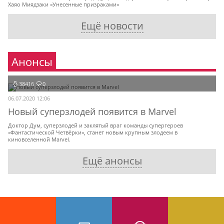
Хаяо Миядзаки «Унесенные призраками»
Ещё новости
Анонсы
38416
0
06.07.2020 12:06
Новый суперзлодей появится в Marvel
Доктор Дум, суперзлодей и заклятый враг команды супергероев
«Фантастической Четвёрки», станет новым крупным злодеем в
киновселенной Marvel.
Ещё анонсы