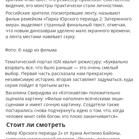
видение, его монстры практически стали личностями.
Российские зрители, посмотревшие ленту, называют
фильм ремейком «Парка Юрского периода 2: Затерянного
мира», выделяют странный финальный твист, отмечая,
что новым динозаврам уделено мало экранного времени,
а лента местами навевает скуку.
Фото:
© кадр из фильма
Тематический портал IGN хвалит режиссуру: «Буквально
взорвать все, что было раньше — это очень смелый
выбор. Первая часть рассказала нам прекрасную
независимую историю, вторая заставляет задуматься, куда
серия пойдет в третьем акте».
Василина Свиридова из «Котонавтов» положительно
оценила картину: «Фильм наполнен всяческими экшн-
сценами и имеет сочную картинку. Создатели также
постарались снова подчеркнуть идею о том, что, когда
человек мнит себя богом, это плохо заканчивается».
Стоит ли смотреть
«Мир Юрского периода 2» от Хуана Антонио Байоны,
снявшего мистический триллер «Приют», получился