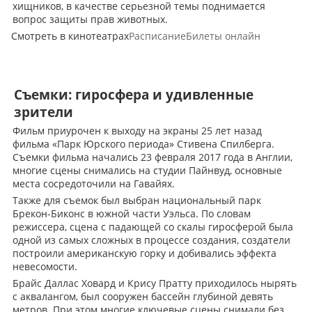
хищников, в качестве серьезной темы поднимается
вопрос защиты прав животных.
Смотреть в кинотеатрах
Расписание
Билеты онлайн
Съемки: гиросфера и удивленные
зрители
Фильм приурочен к выходу на экраны 25 лет назад
фильма «Парк Юрского периода» Стивена Спилберга.
Съемки фильма начались 23 февраля 2017 года в Англии,
многие сцены снимались на студии Пайнвуд, основные
места сосредоточили на Гавайях.
Также для съемок был выбран национальный парк
Брекон-Биконс в южной части Уэльса. По словам
режиссера, сцена с падающей со скалы гиросферой была
одной из самых сложных в процессе создания, создатели
построили американскую горку и добивались эффекта
невесомости.
Брайс Даллас Ховард и Крису Пратту приходилось нырять
с аквалангом, был сооружен бассейн глубиной девять
метров. При этом многие ключевые сцены снимали без