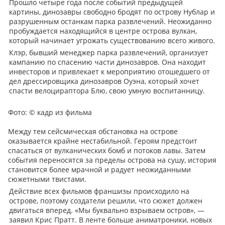
Прошло четыре года после событий предыдущей
картины, динозавры свободно бродят по острову Нублар и
разрушенным останкам парка развлечений. Неожиданно
пробуждается находящийся в центре острова вулкан,
который начинает угрожать существованию всего живого.
Клэр, бывший менеджер парка развлечений, организует
кампанию по спасению части динозавров. Она находит
инвесторов и привлекает к мероприятию отошедшего от
дел дрессировщика динозавров Оуэна, который хочет
спасти велоцираптора Блю, свою умную воспитанницу.
Фото:
© кадр из фильма
Между тем сейсмическая обстановка на острове
оказывается крайне нестабильной. Героям предстоит
спасаться от вулканических бомб и потоков лавы. Затем
события переносятся за пределы острова на сушу, история
становится более мрачной и радует неожиданными
сюжетными твистами.
Действие всех фильмов франшизы происходило на
острове, поэтому создатели решили, что сюжет должен
двигаться вперед. «Мы буквально взрываем остров», —
заявил Крис Пратт. В ленте больше аниматроники, новых