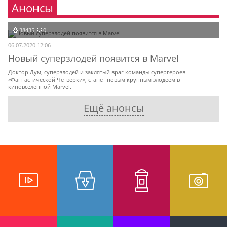
Анонсы
38435
0
06.07.2020 12:06
Новый суперзлодей появится в Marvel
Доктор Дум, суперзлодей и заклятый враг команды супергероев
«Фантастической Четвёрки», станет новым крупным злодеем в
киновселенной Marvel.
Ещё анонсы