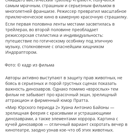
самым мрачным, страшным и серьезным фильмом в
многолетней франшизе. Режиссер превратил масштабное
приключенческое кино в камерную красочную страшилку.
Если первая половина ленты местами засветилась в
трейлерах, во второй половине преобладает
режиссерская стилистика и индивидуальность:
путешествие по готическому особняку под эпичную
музыку, столкновение с опаснейшим хищником
Индораптором.
Фото:
© кадр из фильма
Авторы активно выступают в защиту прав животных, не
боясь в серьезных и порой грустных сценах показать
важность динозавров. Однако помимо «взрослых» тем
фильм не забывает про красочный экшн, зрелищный
аттракцион и фирменный юмор Пратта.
«Мир Юрского периода 2» Хуана Антонио Байоны —
зрелищная феерия с красивыми и устрашающими
динозаврами, а также элементами хоррора. Картина с
кучей динозавров — отличный вариант скоротать вечер в
кинотеатре, заодно узнав кое-что об этих животных.