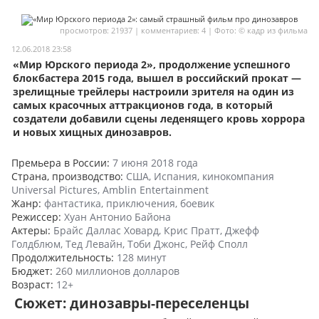
Мои материалы
просмотров: 21937 | комментариев: 4 | Фото: © кадр из фильма
Мои места
12.06.2018 23:58
«Мир Юрского периода 2», продолжение успешного
Моя личная афиша
блокбастера 2015 года, вышел в российский прокат —
зрелищные трейлеры настроили зрителя на один из
Перечитать
самых красочных аттракционов года, в который
создатели добавили сцены леденящего кровь хоррора
и новых хищных динозавров.
Премьера в России:
7 июня 2018 года
Страна, производство:
США, Испания, кинокомпания
Universal Pictures, Amblin Entertainment
Жанр:
фантастика, приключения, боевик
Режиссер:
Хуан Антонио Байона
Актеры:
Брайс Даллас Ховард, Крис Пратт, Джефф
Голдблюм, Тед Левайн, Тоби Джонс, Рейф Сполл
Продолжительность:
128 минут
Бюджет:
260 миллионов долларов
Возраст:
12+
Сюжет: динозавры-переселенцы