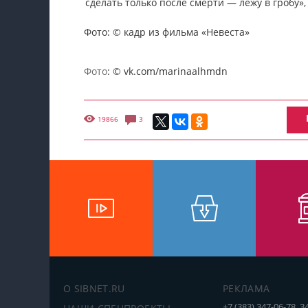
сделать только после смерти — лежу в гробу»
Фото: © кадр из фильма «Невеста»
Фото
: © vk.com/marinaalhmdn
19866
3
О SIBNET.RU
РЕКЛАМА
+7 (383) 347-06-78, 3