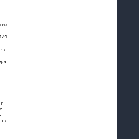
я из
имя
ула
ера.
 и
х
ва
эта