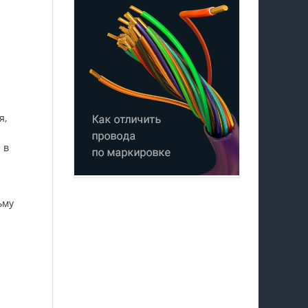
я,
 в
ьму