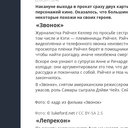
22.03.2017 22:40
Накануне выхода в прокат сразу двух кар
Мои материалы
персонажей кино. Оказалось, что большин
некоторые похожи на своих героев.
Мои места
«Звонок»
Моя личная афиша
Журналистка Рэйчел Келлер по просьбе сестр
том числе и Кэти — племянницы Рэйчел. Рэйч
Перечитать
видеоплёнки и телефонного звонка неизвестн
просмотра плёнки Рэйчел берёт в помощники 
чтобы найти разгадку, иначе неизбежна смер
Вскоре они узнают о супругах Анне и Ричард
колодце: они аргументировали это тем, что 
рассудка и покончила с собой. Рэйчел и Ноа н
закончилось.
В «Звонке», снятом американским режиссером
ужасов, роль Самары сыграла Дэйви Чейз. Се
Фото: © кадр из фильма «Звонок»
Фото
: © lukeford.net /
CC BY-SA 2.5
«Лепрекон»