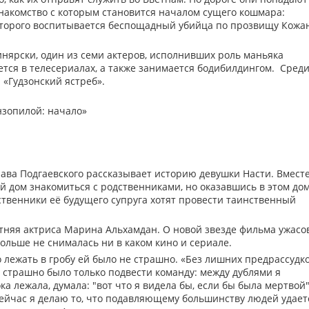
знакомство с которым становится началом сущего кошмара:
которого воспитывается беспощадный убийца по прозвищу Кожа
нярски, один из семи актеров, исполнивших роль маньяка
ется в телесериалах, а также занимается бодибилдингом. Сред
 «Гудзонский ястреб».
нзопилой: начало»
ава Подгаевского рассказывает историю девушки Насти. Вместе
й дом знакомиться с родственниками, но оказавшись в этом дом
ственники её будущего супруга хотят провести таинственный
тняя актриса Марина Альхамдан. О новой звезде фильма ужасо
больше не снималась ни в каком кино и сериале.
о лежать в гробу ей было не страшно. «Без лишних предрассудк
бу страшно было только подвести команду: между дублями я
ка лежала, думала: "вот что я видела бы, если бы была мертвой"
 сейчас я делаю то, что подавляющему большинству людей удает