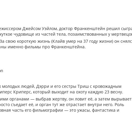
 режиссером Джейсом Уэйлом, доктор Франкенштейн решил сыгр
жуткое чудовище из частей тела, позаимствованных у мертвецо
За свою короткую жизнь (Клайв умер на 37 году жизни) он снялс
наны именно фильмы про Франкенштейна.
on
х молодых людей, Дэрри и его сестры Триш с кровожадным
перс Криперс, который выходит на охоту каждую 23 весну.
ими органами — выбрав жертву, он ловит её, а затем вырывает
осто съедает её, и орган тут же отрастает внутри него. Роль
вная часть его фильмографии — это ужасы, фантастика и