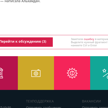
, — написала Альхамдан.
Заметили
ошибку
в материа
Перейти к обсуждению (3)
Выделите нужный фрагмент
нажмите Ctrl и Enter
ТЕХПОДДЕРЖКА
ВАКАНСИИ
47-10-50
Отправить сообщение:
Отправить резю