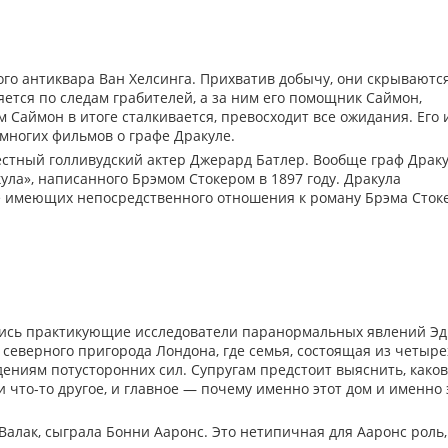
го антиквара Ван Хелсинга. Прихватив добычу, они скрываютс
ется по следам грабителей, а за ним его помощник Саймон,
м Саймон в итоге сталкивается, превосходит все ожидания. Его 
 многих фильмов о графе Дракуле.
естный голливудский актер Джерард Батлер. Вообще граф Драк
ла», написанного Брэмом Стокером в 1897 году. Дракула
не имеющих непосредственного отношения к роману Брэма Сток
улись практикующие исследователи паранормальных явлений Эд
 северного пригорода Лондона, где семья, состоящая из четыре
дениям потусторонних сил. Супругам предстоит выяснить, како
и что-то другое, и главное — почему именно этот дом и именно 
алак, сыграла Бонни Ааронс. Это нетипичная для Ааронс роль,