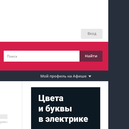
Мой профиль на Афише
Мои события
Вход
Мои тусовки
Мои комментарии
Найти
Мои материалы
Мои места
Мой профиль на Афише
Моя личная афиша
Перечитать
Крик»