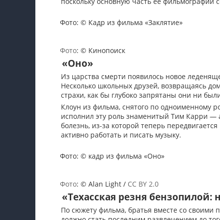
поскольку основную часть ее фильмографии 
Фото: © Кадр из фильма «Заклятие»
Фото
: © Кинопоиск
«Оно»
Из царства смерти появилось новое леденяще
Несколько школьных друзей, возвращаясь домо
страхи, как бы глубоко запрятаны они ни были
Клоун из фильма, снятого по одноименному ро
исполнил эту роль знаменитый Тим Карри — а
болезнь, из-за которой теперь передвигается 
активно работать и писать музыку.
Фото: © кадр из фильма «Оно»
Фото
: © Alan Light /
CC BY 2.0
«Техасская резня бензопилой: 
По сюжету фильма, братья вместе со своими 
должно стать последним развлечением до того