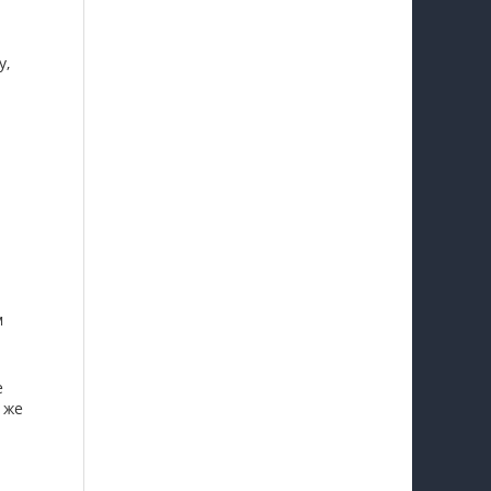
у,
м
е
 же