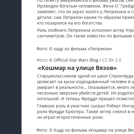
По сюжету американского фильма ужасов, сня
Ирландии богатым человеком. Жена О`Грейди д
заявляет, что он украл золото у Лепрекона и 
детали: сам Лепрекон каким-то образом приех
кто позарился на его богатства.
Роль злобного Лепрекона исполнил актер Уори
сантиметров. Он также известен по фильмам 
Фото: © кадр из фильма «Лепрекон»
Фото
: © Official Star Wars Blog /
CC BY 2.0
«Кошмар на улице Вязов»
Старшеклассников одной из школ Спрингвуда 
кромсает на куски изуродованный человек в шл
умирает в реальности… Оказывается, много 
несколько зверских убийств детей. Их родите
котельной. И теперь Фредди пришел отомстит
Главную роль в ужастике сыграл Роберт Инг
роли Фредди Крюгера. Также актер снялся в 
он играл второстепенные роли.
Фото: © Кадр из фильма «Кошмар на улице Вя