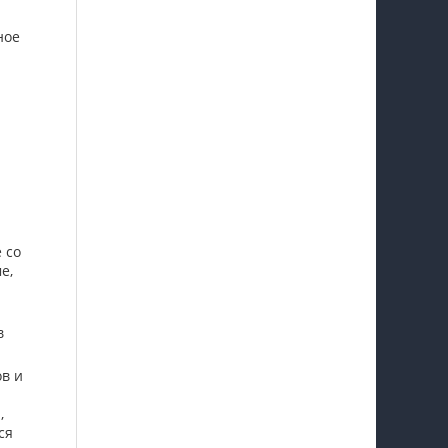
ное
и
 со
е,
в
ов и
,
ся