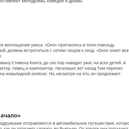
составляют мелодрамы, комедии и драмы.
е воплощение ужаса. «Оно» притаилось в тени повсюду.
й, должны встретиться с «этим» лицом к лицу. «Оно» знает все
.
ману Стивена Кинга, до сих пор наводит ужас на всех детей. А
ктер, певец и композитор. Несколько лет назад Тим перенес
на инвалидной коляске. Но, несмотря на это, он продолжает
начало»
подружками отправляются в автомобильное путешествие, котор
, как их отправят служить во Вьетнам. По дороге они попадают