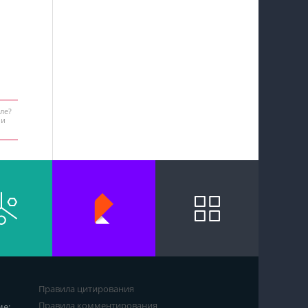
ле?
 и
Правила цитирования
Правила комментирования
ме: