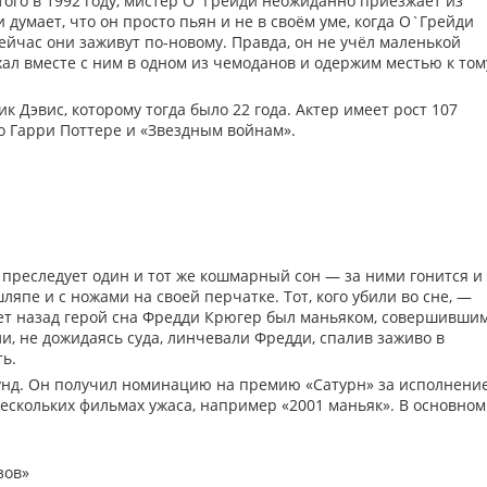
того в 1992 году, мистер О`Грейди неожиданно приезжает из
умает, что он просто пьян и не в своём уме, когда О`Грейди
сейчас они заживут по-новому. Правда, он не учёл маленькой
ал вместе с ним в одном из чемоданов и одержим местью к том
к Дэвис, которому тогда было 22 года. Актер имеет рост 107
о Гарри Поттере и «Звездным войнам».
преследует один и тот же кошмарный сон — за ними гонится и
япе и с ножами на своей перчатке. Тот, кого убили во сне, —
лет назад герой сна Фредди Крюгер был маньяком, совершивши
ли, не дожидаясь суда, линчевали Фредди, спалив заживо в
ь.
лунд. Он получил номинацию на премию «Сатурн» за исполнени
нескольких фильмах ужаса, например «2001 маньяк». В основном
зов»