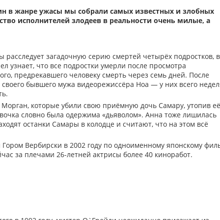
тин в жанре ужасы мы собрали самых известных и злобных
ство исполнителей злодеев в реальности очень милые, а
ы расследует загадочную серию смертей четырёх подростков, в
ел узнает, что все подростки умерли после просмотра
ого, предрекавшего человеку смерть через семь дней. После
своего бывшего мужа видеорежиссёра Ноа — у них всего недел
ть.
е Морган, которые убили свою приёмную дочь Самару, утопив её
девочка словно была одержима «дьяволом». Анна тоже лишилась
аходят останки Самары в колодце и считают, что на этом всё
 Гором Вербирски в 2002 году по одноименному японскому фил
йчас за плечами 26-летней актрисы более 40 киноработ.