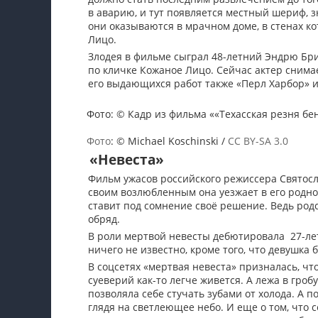
в аварию, и тут появляется местный шериф, 
они оказываются в мрачном доме, в стенах 
Лицо.
Злодея в фильме сыграл 48-летний Эндрю Бри
по кличке Кожаное Лицо. Сейчас актер снима
его выдающихся работ также «Перл Харбор» и
Фото: © Кадр из фильма ««Техасская резня бе
Фото
: © Michael Koschinski /
CC BY-SA 3.0
«Невеста»
Фильм ужасов российского режиссера Святосл
своим возлюбленным она уезжает в его родно
ставит под сомнение своё решение. Ведь род
обряд.
В роли мертвой невесты дебютировала 27-ле
ничего не известно, кроме того, что девушка 
В соцсетях «мертвая невеста» призналась, чт
суеверий как-то легче живется. А лежа в гро
позволяла себе стучать зубами от холода. А по
глядя на светлеющее небо. И еще о том, что