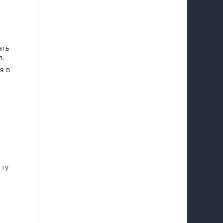
ать
в.
я в
 ту