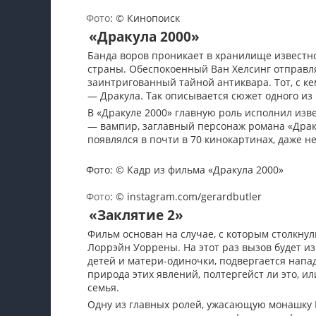
Фото
: © Кинопоиск
«Дракула 2000»
Банда воров проникает в хранилище известно
страны. Обеспокоенный Ван Хелсинг отправля
заинтригованный тайной антиквара. Тот, с ке
— Дракула. Так описывается сюжет одного из
В «Дракуле 2000» главную роль исполнил изв
— вампир, заглавный персонаж романа «Драку
появлялся в почти в 70 кинокартинах, даже 
Фото: © Кадр из фильма «Дракула 2000»
Фото
: © instagram.com/gerardbutler
«Заклятие 2»
Фильм основан на случае, с которым столкн
Лоррэйн Уоррены. На этот раз вызов будет из
детей и матери-одиночки, подвергается напа
природа этих явлений, полтергейст ли это, ил
семья.
Одну из главных ролей, ужасающую монашку В