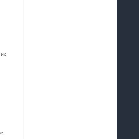
 их
ое