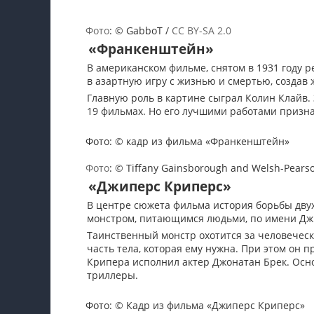
Фото
: © GabboT /
CC BY-SA 2.0
«Франкенштейн»
В американском фильме, снятом в 1931 году
в азартную игру с жизнью и смертью, создав 
Главную роль в картине сыграл Колин Клайв. 
19 фильмах. Но его лучшими работами приз
Фото: © кадр из фильма «Франкенштейн»
Фото
: © Tiffany Gainsborough and Welsh-Pears
«Джиперс Криперс»
В центре сюжета фильма история борьбы дву
монстром, питающимся людьми, по имени Джи
Таинственный монстр охотится за человеческ
часть тела, которая ему нужна. При этом он пр
Крипера исполнил актер Джонатан Брек. Осно
триллеры.
Фото: © Кадр из фильма «Джиперс Криперс»