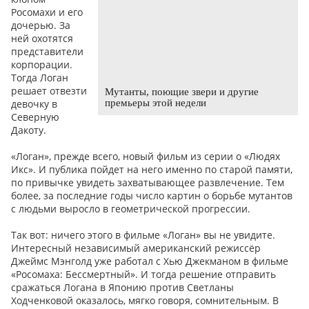
Росомахи и его
дочерью. За
ней охотятся
представители
корпорации.
Тогда Логан
решает отвезти
Мутанты, поющие звери и другие
девочку в
премьеры этой недели
Северную
Дакоту.
«Логан», прежде всего, новый фильм из серии о «Людях
Икс». И публика пойдет на него именно по старой памяти,
по привычке увидеть захватывающее развлечение. Тем
более, за последние годы число картин о борьбе мутантов
с людьми выросло в геометрической прогрессии.
Так вот: ничего этого в фильме «Логан» вы не увидите.
Интересный независимый американский режиссёр
Джеймс Мэнголд уже работал с Хью Джекманом в фильме
«Росомаха: Бессмертный». И тогда решение отправить
сражаться Логана в Японию против Светланы
Ходченковой оказалось, мягко говоря, сомнительным. В