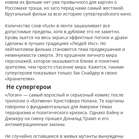
новом их фильме нет уже привычного для картин о
Россомахе трэша, но зато перед нами самый жестокий,
брутальный фильм за всю историю супергеройского кино.
Количество слов «fuck» в ленте зашкаливает все
допустимые пределы, хотя в дубляже это не заметно.
Кровь льется на весь экран,а эффектные погони и драки
сделаны в лучших традициях «Людей Икс». Но
лейтмотивом фильма становится тема предвкушения и
неминуемости смерти. Это крушение личного мира
персонажей, которое оказывается ближе и понятнее
зрителям, чем просто спасение мира. Кажется, такими
супергероев показывал только Зак Снайдер в своих
«Хранителях».
Не супергерои
«Логан» — самый взрослый и серьезный комикс после
трилогии о «Бэтмене» Кристофера Нолана. Те картины
говорили о фундаментальных для Америки темах
терроризма и политического кризиса. Однако Бэйну и
Джокеру на смену пришел Дональд Трамп и его
антимиграционные законы.
Не случайно оставшиеся в живых мутанты вынуждены