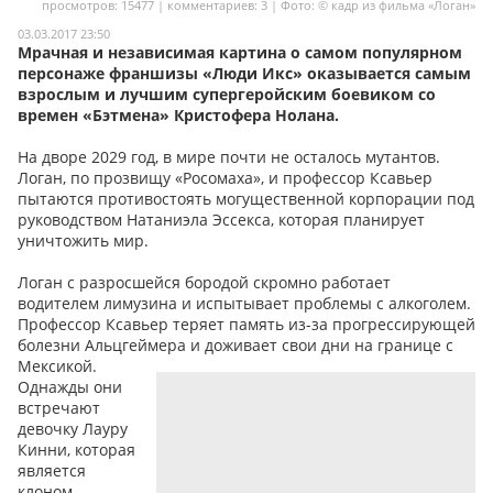
просмотров: 15477 | комментариев: 3 | Фото: © кадр из фильма «Логан»
Мои материалы
03.03.2017 23:50
Мрачная и независимая картина о самом популярном
Мои места
персонаже франшизы «Люди Икс» оказывается самым
взрослым и лучшим супергеройским боевиком со
Моя личная афиша
времен «Бэтмена» Кристофера Нолана.
Перечитать
На дворе 2029 год, в мире почти не осталось мутантов.
Логан, по прозвищу «Росомаха», и профессор Ксавьер
пытаются противостоять могущественной корпорации под
руководством Натаниэла Эссекса, которая планирует
уничтожить мир.
Логан с разросшейся бородой скромно работает
водителем лимузина и испытывает проблемы с алкоголем.
Профессор Ксавьер теряет память из-за прогрессирующей
болезни Альцгеймера и доживает свои дни на границе с
Мексикой.
Однажды они
встречают
девочку Лауру
Кинни, которая
является
клоном