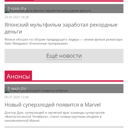
52335
4
24.05.2021 18:28
Японский мультфильм заработал рекордные
деньги
Фильм обошел по сборам предыдущего лидера — аниме-фильм режиссера
Хаяо Миядзаки «Унесенные призраками»
Ещё новости
Анонсы
38420
0
06.07.2020 12:06
Новый суперзлодей появится в Marvel
Доктор Дум, суперзлодей и заклятый враг команды супергероев
«Фантастической Четвёрки», станет новым крупным злодеем в
киновселенной Marvel.