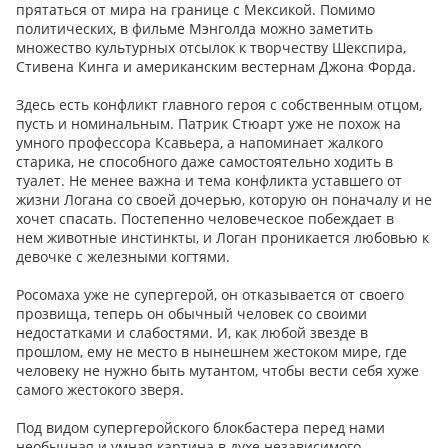
прятаться от мира на границе с Мексикой. Помимо
политических, в фильме Мэнголда можно заметить
множество культурных отсылок к творчеству Шекспира,
Стивена Кинга и американским вестернам Джона Форда.
Здесь есть конфликт главного героя с собственным отцом,
пусть и номинальным. Патрик Стюарт уже не похож на
умного профессора Ксавьера, а напоминает жалкого
старика, не способного даже самостоятельно ходить в
туалет. Не менее важна и тема конфликта уставшего от
жизни Логана со своей дочерью, которую он поначалу и не
хочет спасать. Постепенно человеческое побеждает в
нем животные инстинкты, и Логан проникается любовью к
девочке с железными когтями.
Росомаха уже не супергерой, он отказывается от своего
прозвища, теперь он обычный человек со своими
недостатками и слабостями. И, как любой звезде в
прошлом, ему не место в нынешнем жестоком мире, где
человеку не нужно быть мутантом, чтобы вести себя хуже
самого жестокого зверя.
Под видом супергеройского блокбастера перед нами
необычная и умная картина в духе независимого