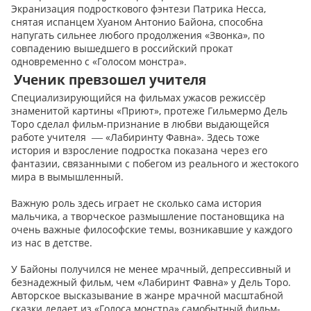
Экранизация подросткового фэнтези Патрика Несса,
снятая испанцем Хуаном Антонио Байона, способна
напугать сильнее любого продолжения «Звонка», по
совпадению вышедшего в российский прокат
одновременно с «Голосом монстра».
Ученик превзошел учителя
Специализирующийся на фильмах ужасов режиссёр
знаменитой картины «Приют», протеже Гильмермо Дель
Торо сделал фильм-признание в любви выдающейся
работе учителя
«Лабиринту Фавна». Здесь тоже
—
история и взросление подростка показана через его
фантазии, связанными с побегом из реального и жестокого
мира в вымышленный.
Важную роль здесь играет не сколько сама история
мальчика, а творческое размышление постановщика на
очень важные философские темы, возникавшие у каждого
из нас в детстве.
У Байоны получился не менее мрачный, депрессивный и
безнадежный фильм, чем «Лабиринт Фавна» у Дель Торо.
Авторское высказывание в жанре мрачной масштабной
сказки делает из «Голоса монстра» самобытный фильм-