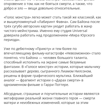
откровение о том, как не бояться смерти, а также, что
добро и зло — вещи довольно относительные.
«Голос монстра» легко может стать такой же классикой, как
и вышеупомянутый «Лабиринт Фавна». Сам Байона после
трёх сугубо авторских картин уходит работать в жанр
чистого мейнстрима. Именно ему студия Universal
доверила работать над продолжением «Мира Юрского
периода».
Уже по дебютному «Приюту» и тем более по
впечатляющему фильму-катастрофе «Невозможное» стало
понятно, что Байона — человек большого таланта,
способный исполнить на экране самые безумные
фантазии. В «Голосе монстре» истории, которые мальчику
рассказывает дерево, сыгранного Лиамом Нилсоном,
решены в форме графического мультика. Ближайший
аналог — фрагмент истории о «Дарах смерти» в
одноименном фильме о Гарри Поттере.
Абсурдные, страшные и поучительные истории являются
метафорами реальной жизни главного героя — смерти
матери и неизбежных изменений, которые за этим