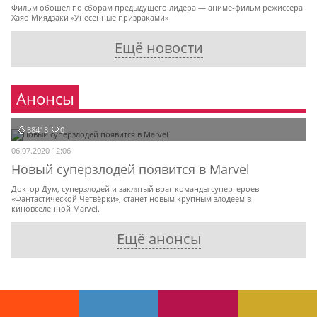
Фильм обошел по сборам предыдущего лидера — аниме-фильм режиссера
Хаяо Миядзаки «Унесенные призраками»
Ещё новости
Анонсы
38418
0
06.07.2020 12:06
Новый суперзлодей появится в Marvel
Доктор Дум, суперзлодей и заклятый враг команды супергероев
«Фантастической Четвёрки», станет новым крупным злодеем в
киновселенной Marvel.
Ещё анонсы