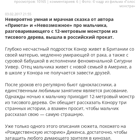
просмотров: 10165 | комментариев: 6 | Фото: © кадр из фильма «Голос
монстра»
Мои материалы
03.02.2017 21:55
Невероятно умная и мрачная сказка от автора
Мои места
«Приюта» и «Невозможное» про мальчика,
разговаривающего с 12-метровым монстром из
Моя личная афиша
тисового дерева, вышла в российский прокат.
Перечитать
Глубоко несчастный подросток Конор живет в Британии со
своей матерью, медленно умирающей от рака, а также с
суровой бабушкой в исполнении феноменальной Сигурни
Уивер. Отец мальчика живет с новой семьей в Америке, а
в школе у Конора не получается завести друзей.
После уроков его регулярно бьют одноклассники, а
единственным любимым занятием является рисование.
Однажды ночью к мальчику приходит 12-метровый монстр
из тисового дерева. Он обещает рассказать Конору три
странных истории, а взамен просит, чтобы мальчик
рассказал свою — самую страшную.
Уже только одного этого описания сюжета, похожего на
«Рождественскую историю» Дикенса, достаточно, чтобы
затащить любого думающего зрителя в кинозал.