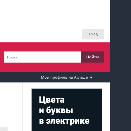
Мой профиль на Афише
Мои события
Вход
Мои тусовки
Мои комментарии
Найти
Мои материалы
Мои места
Мой профиль на Афише
Моя личная афиша
Перечитать