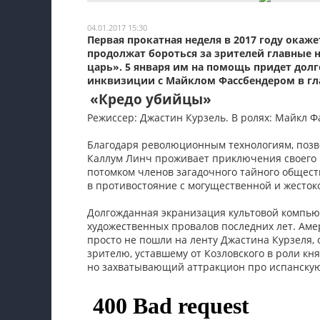
Мои материалы
04.01.2017 15:30
Первая прокатная неделя в 2017 году окаж
Мои места
продолжат бороться за зрителей главные 
царь». 5 января им на помощь придет дол
Моя личная афиша
инквизиции с Майклом Фассбендером в гл
«Кредо убийцы»
Перечитать
Режиссер: Джастин Курзель. В ролях: Майкл 
Благодаря революционным технологиям, поз
Каллум Линч проживает приключения своего пр
потомком членов загадочного тайного общест
в противостояние с могущественной и жесток
Долгожданная экранизация культовой компьют
художественных провалов последних лет. Аме
просто не пошли на ленту Джастина Курзеля, 
зрителю, уставшему от Козловского в роли к
но захватывающий аттракцион про испанску