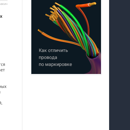
раки»
х
тся
ает
ных
и
й,