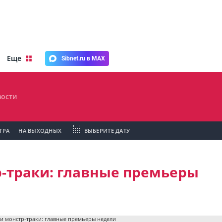
Еще
Sibnet.ru в MAX
ости
ТРА
НА ВЫХОДНЫХ
ВЫБЕРИТЕ ДАТУ
-траки: главные премьеры