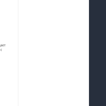
дает
 с