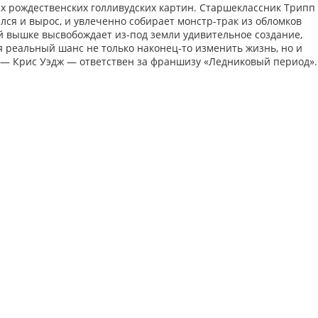
ых рождественских голливудских картин. Старшеклассник Трипп
ился и вырос, и увлеченно собирает монстр-трак из обломков
ой вышке высвобождает из-под земли удивительное создание,
я реальный шанс не только наконец-то изменить жизнь, но и
 — Крис Уэдж — ответствен за франшизу «Ледниковый период».