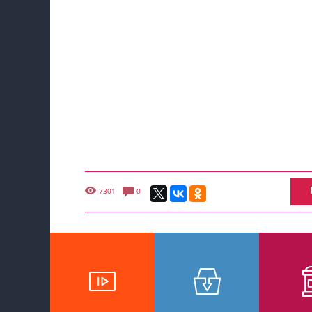
7301
0