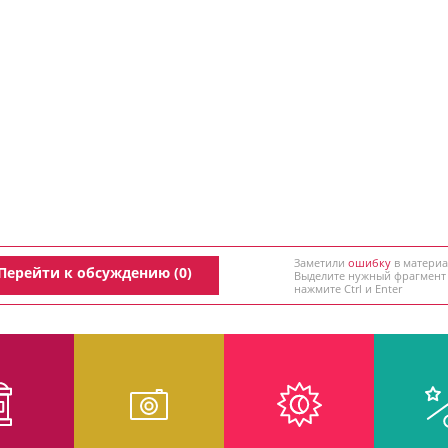
Заметили
ошибку
в материа
Перейти к обсуждению (0)
Выделите нужный фрагмент
нажмите Ctrl и Enter