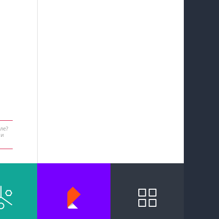
ле?
 и