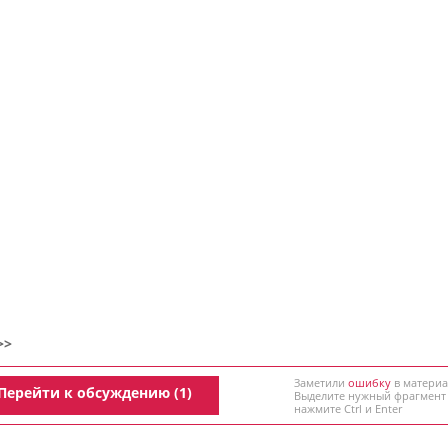
>>
Заметили
ошибку
в материа
Перейти к обсуждению (1)
Выделите нужный фрагмент
нажмите Ctrl и Enter