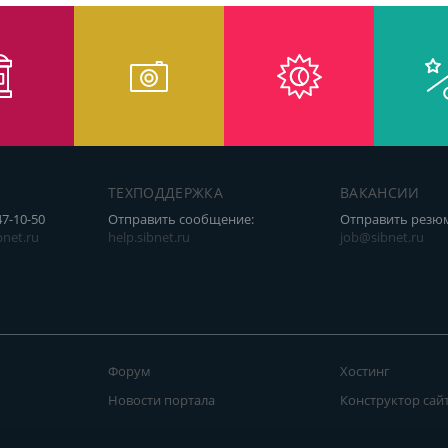
ТЕХПОДДЕРЖКА
ВАКАНСИИ
47-10-50
Отправить сообщение:
Отправить резю
net.ru
help.sibnet.ru
job@sibnet.ru
Форум
Хостинг
Новости портала
Конструктор сай