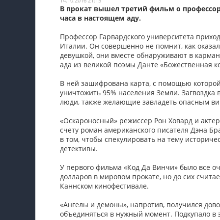
14.10.2016 21:15
В прокат вышел третий фильм о профессор
Мои материалы
часа в настоящем аду.
Мои места
Профессор Гарвардского университета приход
Италии. Он совершенно не помнит, как оказал
Моя личная афиша
девушкой, они вместе обнаруживают в карман
ада из великой поэмы Данте «Божественная к
Перечитать
В ней зашифрована карта, с помощью которо
уничтожить 95% населения Земли. Загвоздка в
люди, также желающие завладеть опасным ви
«Оскароносный» режиссер Рон Ховард и актер
счету роман американского писателя Дэна Бра
в том, чтобы спекулировать на тему историче
детективы.
У первого фильма «Код Да Винчи» было все оч
долларов в мировом прокате, но до сих счита
Каннском кинофестивале.
«Ангелы и демоны», напротив, получился дово
объединяться в нужный момент. Подкупало в э