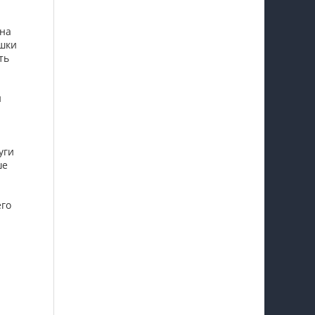
уна
ушки
ть
н
уги
ше
его