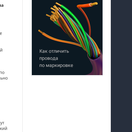
ва
е
ый
по
льно
гут
ский