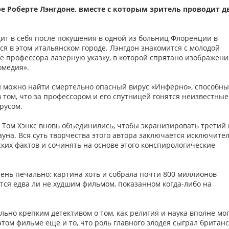
е Роберте Лэнгдоне, вместе с которым зритель проводит д
ит в себя после покушения в одной из больниц Флоренции в
ся в этом итальянском городе. Лэнгдон знакомится с молодой
е профессора лазерную указку, в которой спрятано изображени
омедия».
й можно найти смертельно опасный вирус «Инферно», способн
 том, что за профессором и его спутницей гонятся неизвестные
русом.
 Том Хэнкс вновь объединились, чтобы экранизировать третий 
уна. Вся суть творчества этого автора заключается исключите
ских фактов и сочинять на основе этого конспирологические
ень печально: картина хоть и собрала почти 800 миллионов
ется едва ли не худшим фильмом, показанном когда-либо на
льно крепким детективом о том, как религия и наука вполне мо
том фильме еще и то, что роль главного злодея сыграл британ