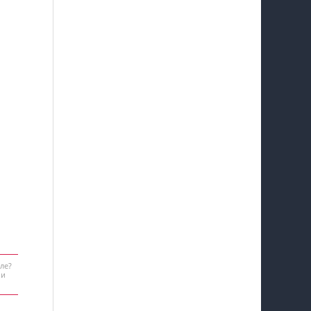
ле?
 и