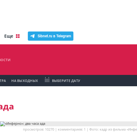
Еще
Sibnet.ru в Telegram
ости
ТРА
НА ВЫХОДНЫХ
ВЫБЕРИТЕ ДАТУ
ада
просмотров: 10270 | комментариев: 1 | Фото: кадр из фильма «Инф