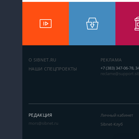
О SIBNET.RU
РЕКЛАМА
+7 (383) 347-06-78, 3
НАШИ СПЕЦПРОЕКТЫ
reclame@support.sib
РЕДАКЦИЯ
Личный кабинет
mors@sibnet.ru
Sibnet-Клуб