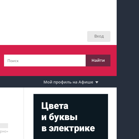
Мой профиль на Афише
Мои события
Вход
Мои тусовки
Мои комментарии
Найти
Мои материалы
Мои места
Мой профиль на Афише
Моя личная афиша
Перечитать
ерно»