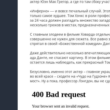
актер Юэн Мак Грегор, а где-то там сбоку уч
«Инферно»
и вовсе печальный случай. Это
—
только самое худшее. Том Хэнкс в роли проф
за 24 часа должен разгадать множество загад
несколько трюков в местах, предназначенных 
С главным злодеем в фильме Ховарда отдельна
совершенно не нужен для сюжета. Все равно з
спрятал в своей «Божественной комедии» Дант
Даже действительно несколько впечатляющих 
ада Данте, не спасают картину. В этом фильм
остается лишь наблюдать, как прекрасный То
Безусловно, именно этот актер – главное укра
во всей красе – сходите на «Чудо на Гудзон
мост». Ну а пока, профессор Лэнгдон, вы не сд