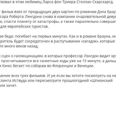
аствовал в этом любимец Ларса фон Триера Стеллан Скарскаргд.
т фильм взял от предыдущих двух картин по романам Дэна Бра
ессора Роберта Лэнгдона снова в компании очаровательной дев
ок, спасти планету от катастрофы, а также параллельно соверши
для европейских туристов.
я беда: погибает на первых минутах. Как и в романе Брауна, о
ритель будет сосредоточен в распутывании «загадок», которые
е много веков назад.
сцен о галлюцинациях, в которых профессор Лэнгдон видит кр
е просчитываются все сюжетные ходы уже на 15 минуте, а даль
м Хэнкс бегает по соборам во Флоренции и Венеции.
шение всех трех фильмов. И уж если вы хотите посмотреть на н
е» Клинта Иствуда или пересмотрите прошлогодний «Шпионский
али зачет.