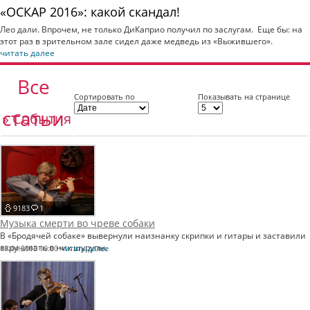
«ОСКАР 2016»: какой скандал!
Лео дали. Впрочем, не только ДиКаприо получил по заслугам. Еще бы: на
этот раз в зрительном зале сидел даже медведь из «Выжившего».
читать далее
Все
Сортировать по
Показывать на странице
статьи
» События
9183
1
Музыка смерти во чреве собаки
В «Бродячей собаке» вывернули наизнанку скрипки и гитары и заставили
вкручивать в них шурупы.
13.04.2015 10:00
читать далее