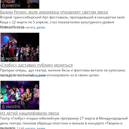
10391
0
Вадим Репин: воля дирижера управляет светом звезд
Второй транссибирский Арт-фестиваль, проходивший в концертом зале
Каца с 22 марта по 5 апреля, стал показателем культурного уровня
Новосибирска.
07.04.2015 16:22
читать далее
8647
0
«Глобус» заставил публику молиться
Призрак оперы, дух театра, мелкие бесы и фантомы витали за кулисами,
нападали на гостей и гипнотизировали их в своих целях.
06.04.2015 10:10
читать далее
10415
0
Из детей нашлифовали звезд
Театр «Глобус» открыл юбилейную программу 27 марта в Международный
день театра, показав образцы пластики и вокала в концерте «Творим и
радуем!».
28.03.2015 13:48
читать далее