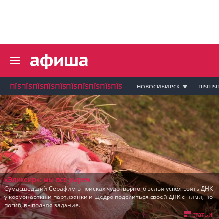
пїЅпїЅпїЅ пїЅпїЅпїЅпїЅпїЅпїЅпїЅ пїЅпї
пїЅпїЅпїЅпїЅпїЅпїЅпїЅ
пїЅпїЅпїЅпїЅпїЅ
пїЅпїЅпїЅпїЅпїЅпїЅпїЅпїЅ
пїЅпїЅпїЅпїЅпїЅпїЅпїЅ
пїЅпїЅпїЅ пїЅпїЅпїЅпїЅпїЅпїЅпїЅ
ПЇЅПЇЅПЇЅПЇЅПЇЅПЇЅПЇЅПЇЅПЇЅПЇЅ
НОВОСИБИРСК
ПЇЅПЇЅП
пїЅпїЅпїЅ пїЅпїЅпїЅпїЅпїЅпїЅпїЅ
пїЅпїЅпїЅ
пїЅпїЅпїЅпїЅпїЅпїЅпїЅпїЅпїЅпїЅпї
пїЅпїЅпїЅ
пїЅпїЅпїЅ пїЅпїЅпїЅпїЅпїЅпїЅпїЅ пїЅпїЅ
пїЅпїЅпїЅпїЅпїЅпїЅпїЅпїЅпїЅ
пїЅпїЅпїЅпїЅпїЅ
пїЅпїЅпїЅ пїЅпїЅпїЅпїЅпїЅ
«Эликсир»: мы все умрем
Сумасшедший Серафим в поисках чудотворного зелья успел взять ДНК
пїЅпїЅпїЅ пїЅпїЅпїЅпїЅпїЅпїЅ
у космонавтки и партизанки и щедро поделиться своей ДНК с ними, но
пїЅпїЅпїЅ пїЅпїЅпїЅпїЅпїЅпїЅпїЅ
погиб, выполняя задание.
пїЅпїЅпїЅпїЅпїЅ
статьи
пїЅпїЅпїЅ пїЅпїЅпїЅпїЅпїЅпїЅпїЅ