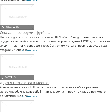
38442
46
Сексуальное оружие футбола
На последней игре новосибирского ФК "Сибирь" модельные фанатки
поддержали футболистов стриптизом. Корреспондент MORSa, поглазев на
их длинные ноги, совершенно забыл, о чем хотел спросить девушек, да
это уже и неважно.
13.04.2012 12:39
читать далее
8607
3
Друзья познаются в Москве
9 апреля телеканал ТНТ запустит ситком, основанный на реальных
историях обычных людей. В главных ролях - провинциалы, а вот место
действия – Москва.
05.04.2012 09:56
читать далее