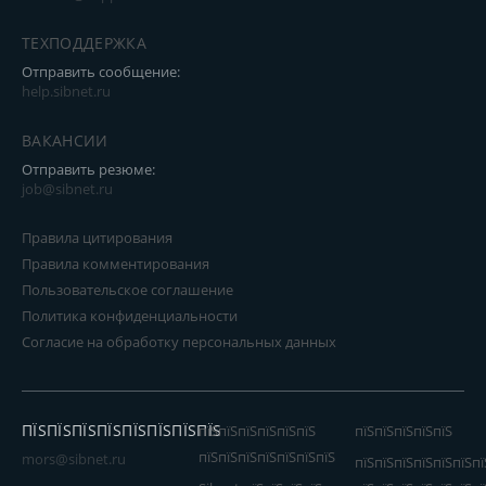
ТЕХПОДДЕРЖКА
Отправить сообщение:
help.sibnet.ru
ВАКАНСИИ
Отправить резюме:
job@sibnet.ru
Правила цитирования
Правила комментирования
Пользовательское соглашение
Политика конфиденциальности
Согласие на обработку персональных данных
ПЇЅПЇЅПЇЅПЇЅПЇЅПЇЅПЇЅПЇЅ
пїЅпїЅпїЅпїЅпїЅпїЅ
пїЅпїЅпїЅпїЅпїЅ
пїЅпїЅпїЅпїЅпїЅпїЅпїЅ
mors@sibnet.ru
пїЅпїЅпїЅпїЅпїЅпїЅпї