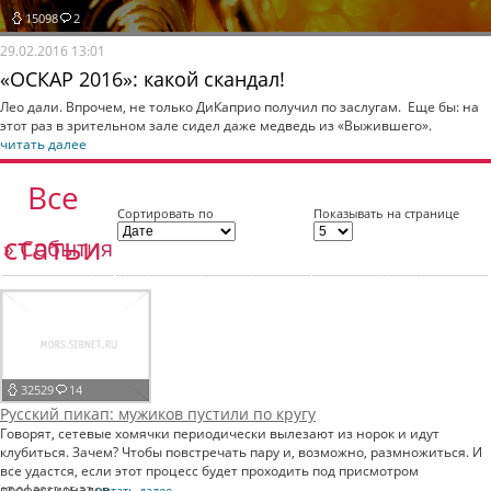
15098
2
29.02.2016 13:01
«ОСКАР 2016»: какой скандал!
Лео дали. Впрочем, не только ДиКаприо получил по заслугам. Еще бы: на
этот раз в зрительном зале сидел даже медведь из «Выжившего».
читать далее
Все
Сортировать по
Показывать на странице
статьи
» События
32529
14
Русский пикап: мужиков пустили по кругу
Говорят, сетевые хомячки периодически вылезают из норок и идут
клубиться. Зачем? Чтобы повстречать пару и, возможно, размножиться. И
все удастся, если этот процесс будет проходить под присмотром
профессионалов.
17.04.2012 15:32
читать далее