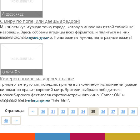
25280
22
С миру по попе, или даешь афедрон!
Мы знаем культурную точку города, которую иначе как пятой точкой не
назовешь. Здесь собраны ягодицы всех форматов, и пялиться на них
можно сколько душе угодно. Попы разные нужны, попы разные важны!
20.03.2012 10:06
читать далее
8254
5
Кемерон вымостил дорогу к славе
Триллер, антиутопия, комедия, притча в лаконичном исполнении: умами
киноманов правит короткий метр. Зрители выбрали победителя
новосибирского фестиваля короткометражного кино "Camer.ON" и
отправили его в Берлин на "Interfilm".
13.03.2012 09:35
читать далее
Страницы:
<-
30
31
32
33
34
35
36
37
38
39
40
->