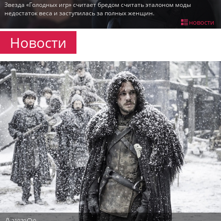
Звезда «Голодных игр» считает бредом считать эталоном моды
пїЅпїЅпїЅпїЅпїЅпїЅпїЅпїЅпїЅпїЅ
недостаток веса и заступилась за полных женщин.
пїЅпїЅпїЅ
новости
пїЅпїЅпїЅпїЅпїЅпїЅпїЅпїЅпїЅпїЅпїЅ
Новости
пїЅпїЅпїЅ
пїЅпїЅпїЅпїЅпїЅпїЅпїЅпїЅпїЅ
пїЅпїЅпїЅ пїЅпїЅпїЅпїЅпїЅ
пїЅпїЅпїЅ пїЅпїЅпїЅпїЅпїЅпїЅ
пїЅпїЅпїЅпїЅпїЅ
пїЅпїЅпїЅпїЅпїЅпїЅпїЅпїЅпїЅпїЅ
21970
0