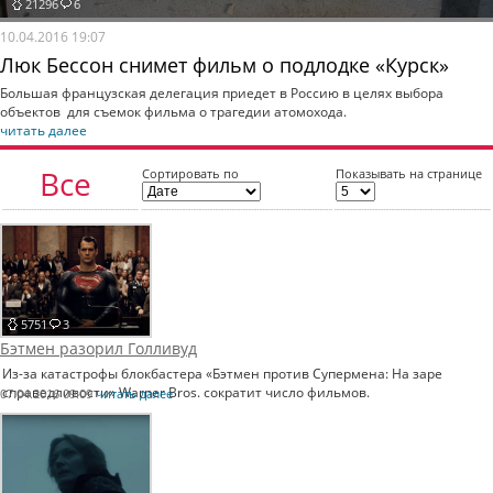
21296
6
10.04.2016 19:07
Люк Бессон снимет фильм о подлодке «Курск»
Большая французская делегация приедет в Россию в целях выбора
объектов для съемок фильма о трагедии атомохода.
читать далее
Все
Сортировать по
Показывать на странице
новости
5751
3
Бэтмен разорил Голливуд
Из-за катастрофы блокбастера «Бэтмен против Супермена: На заре
справедливости» Warner Bros. сократит число фильмов.
07.04.2016 09:09
читать далее