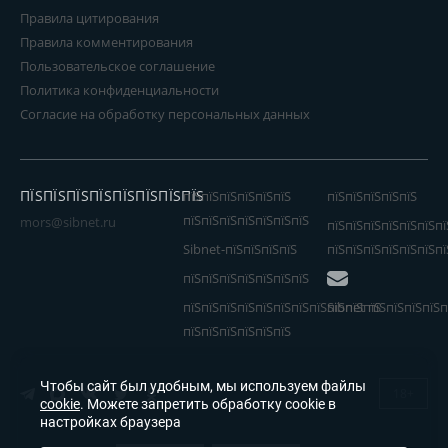
Правила цитирования
Правила комментирования
Пользовательское соглашение
Политика конфиденциальности
Согласие на обработку персональных данных
ПЇЅПЇЅПЇЅПЇЅПЇЅПЇЅПЇЅПЇЅ
пїЅпїЅпїЅпїЅпїЅпїЅ
пїЅпїЅпїЅпїЅпїЅ
пїЅпїЅпїЅпїЅпїЅпїЅпїЅ
mors@sibnet.ru
пїЅпїЅпїЅпїЅпїЅпїЅпї
Sibnet-пїЅпїЅпїЅпїЅ
пїЅпїЅпїЅпїЅпїЅпїЅпї
пїЅпїЅпїЅпїЅпїЅпїЅпїЅ
пїЅпїЅпїЅпїЅпїЅпїЅпїЅпїЅпїЅпїЅпїЅ
Sibnet пїЅпїЅпїЅпїЅп
пїЅпїЅпїЅпїЅпїЅпїЅ
Чтобы сайт был удобным, мы используем файлы
18+
cookie
. Можете запретить обработку cookie в
настройках браузера