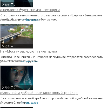
5051
0
«Шерлока» будет снимать женщина
Стартовали съемки четвертого сезона сериала «Шерлок» Бенедиктом
Камбербэтчем и Мартином Фриманом.
07.04.2016 08:47
читать далее
5133
0
На «Мосту» раскроют тайну трупа
Михаил Пореченков и Ингеборга Дапкунайте отправятся расследовать
убийство на мост Дружбы.
07.04.2016 08:00
читать далее
7304
0
«Большой и добрый великан»: новый трейлер
В сети появился новый трейлер хоррора «Большой и добрый великан»
Стивена Спилберга.
07.04.2016 07:33
читать далее