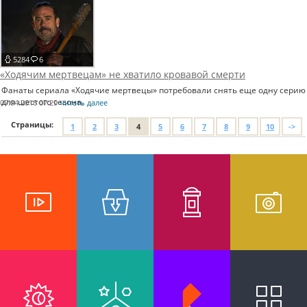
5284
6
«Ходячим мертвецам» не хватило кровавой смерти
Фанаты сериала «Ходячие мертвецы» потребовали снять еще одну серию
для шестого сезона.
07.04.2016 07:29
читать далее
Страницы:
1
2
3
4
5
6
7
8
9
10
->