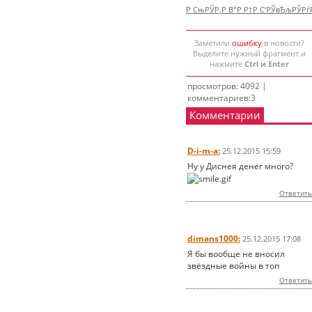
Р СњРЎР‚Р В°Р Р†Р С‘РЎвЂљРЎР
Заметили
ошибку
в новости?
Выделите нужный фрагмент и
нажмите
Ctrl и Enter
просмотров: 4092 |
комментариев:3
Комментарии
D-i-m-a:
25.12.2015 15:59
Ну у Диснея денег много?
Ответить
dimans1000:
25.12.2015 17:08
Я бы вообще не вносил
звёздные войны в топ
Ответить