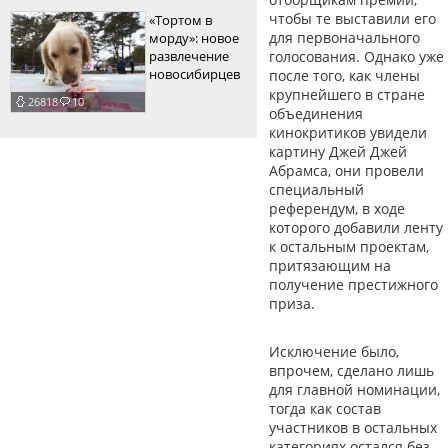
чтобы те выставили его
«Тортом в
для первоначального
морду»: новое
развлечение
голосования. Однако уже
новосибирцев
после того, как члены
крупнейшего в стране
26818
10
объединения
кинокритиков увидели
картину Джей Джей
Абрамса, они провели
специальный
референдум, в ходе
которого добавили ленту
к остальным проектам,
притязающим на
получение престижного
приза.
Исключение было,
впрочем, сделано лишь
для главной номинации,
тогда как состав
участников в остальных
категориях остался без