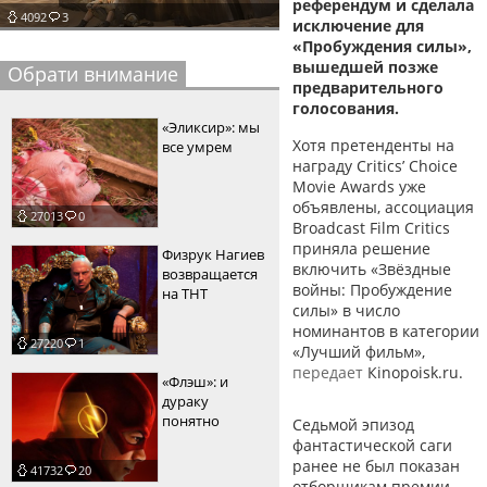
референдум и сделала
4092
3
исключение для
пїЅпїЅпїЅпїЅпїЅпїЅпїЅпїЅпїЅпїЅ
пїЅпїЅпїЅ
«Пробуждения силы»,
вышедшей позже
пїЅпїЅпїЅпїЅпїЅпїЅпїЅпїЅпїЅпїЅпїЅ
Обрати внимание
предварительного
голосования.
пїЅпїЅпїЅ
«Эликсир»: мы
Хотя претенденты на
все умрем
пїЅпїЅпїЅпїЅпїЅпїЅпїЅпїЅпїЅ
награду Critics’ Choice
Movie Awards уже
пїЅпїЅпїЅ пїЅпїЅпїЅпїЅпїЅ
объявлены, ассоциация
27013
0
пїЅпїЅпїЅ пїЅпїЅпїЅпїЅпїЅпїЅ
Broadcast Film Critics
приняла решение
Физрук Нагиев
пїЅпїЅпїЅпїЅпїЅ
включить «Звёздные
возвращается
войны: Пробуждение
на ТНТ
пїЅпїЅпїЅпїЅпїЅпїЅпїЅпїЅпїЅпїЅ
силы» в число
номинантов в категории
27220
1
«Лучший фильм»,
передает
Кinopoisk.ru.
«Флэш»: и
дураку
понятно
Седьмой эпизод
фантастической саги
ранее не был показан
41732
20
отборщикам премии,