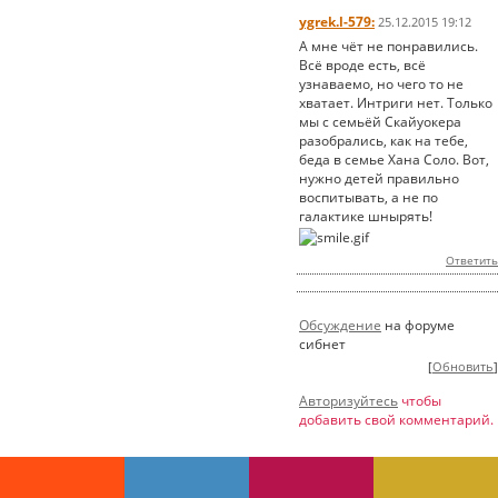
ygrek.l-579:
25.12.2015 19:12
А мне чёт не понравились.
Всё вроде есть, всё
узнаваемо, но чего то не
хватает. Интриги нет. Только
мы с семьёй Скайуокера
разобрались, как на тебе,
беда в семье Хана Соло. Вот,
нужно детей правильно
воспитывать, а не по
галактике шнырять!
Ответить
Обсуждение
на форуме
сибнет
[
Обновить
]
Авторизуйтесь
чтобы
добавить свой комментарий.