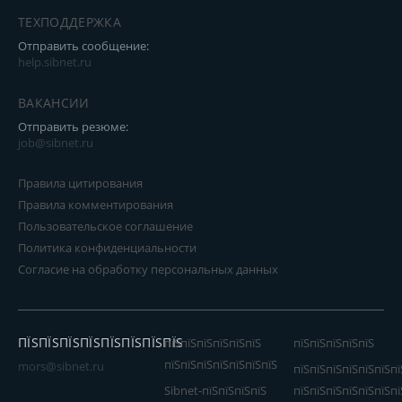
ТЕХПОДДЕРЖКА
Отправить сообщение:
help.sibnet.ru
ВАКАНСИИ
Отправить резюме:
job@sibnet.ru
Правила цитирования
Правила комментирования
Пользовательское соглашение
Политика конфиденциальности
Согласие на обработку персональных данных
ПЇЅПЇЅПЇЅПЇЅПЇЅПЇЅПЇЅПЇЅ
пїЅпїЅпїЅпїЅпїЅпїЅ
пїЅпїЅпїЅпїЅпїЅ
пїЅпїЅпїЅпїЅпїЅпїЅпїЅ
mors@sibnet.ru
пїЅпїЅпїЅпїЅпїЅпїЅпї
Sibnet-пїЅпїЅпїЅпїЅ
пїЅпїЅпїЅпїЅпїЅпїЅпї