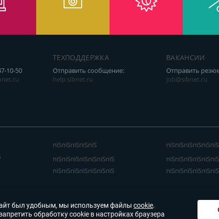
ТЕХПОДДЕРЖКА
ВАКАНСИИ
47-10-50
Отправить сообщение:
Отправить резю
net.ru
help.sibnet.ru
job@sibnet.ru
пїЅпїЅпїЅпїЅпїЅ
пїЅпїЅпїЅпїЅпїЅпїЅ
Ѕ
пїЅпїЅпїЅпїЅпїЅпїЅпїЅ
пїЅпїЅпїЅпїЅпїЅпїЅ
пїЅпїЅпїЅпїЅпїЅпїЅпїЅ
пїЅпїЅпїЅпїЅпїЅпїЅ
айт был удобным, мы используем файлы
cookie
.
запретить обработку cookie в настройках браузера