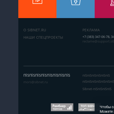
О SIBNET.RU
РЕКЛАМА
+7 (383) 347-06-78, 3
НАШИ СПЕЦПРОЕКТЫ
reclame@support.sib
ПЇЅПЇЅПЇЅПЇЅПЇЅПЇЅПЇЅПЇЅ
пїЅпїЅпїЅпїЅпїЅпїЅ
пїЅпїЅпїЅпїЅпїЅпїЅпї
mors@sibnet.ru
Sibnet-пїЅпїЅпїЅпїЅ
Чтобы с
Можете 