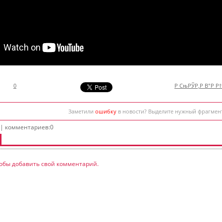
0
Р СњРЎР‚Р В°Р Р
Заметили
ошибку
в новости? Выделите нужный фрагмен
 | комментариев:0
обы добавить свой комментарий.