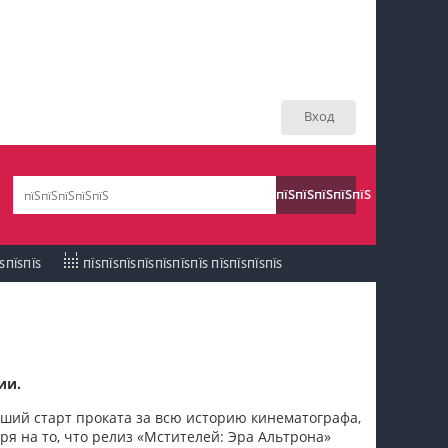
пїЅпїЅпїЅ пїЅпїЅпїЅпїЅпїЅпїЅпїЅ пїЅпїЅ
пїЅпїЅпїЅпїЅпїЅ
Вход
пїЅпїЅпїЅ пїЅпїЅпїЅпїЅпїЅпїЅпїЅ
пїЅпїЅпїЅ пїЅпїЅпїЅпїЅпїЅпїЅпїЅ
пїЅпїЅпїЅпїЅпїЅ
пїЅпїЅпїЅ
пїЅпїЅпїЅпїЅпїЅпїЅпїЅпїЅпїЅпїЅпїЅ
ЇЅПЇЅПЇЅ
ПЇЅПЇЅПЇЅПЇЅПЇЅПЇЅПЇЅ ПЇЅПЇЅПЇЅПЇЅ
пїЅпїЅпїЅ
пїЅпїЅпїЅпїЅпїЅпїЅпїЅпїЅпїЅ
пїЅпїЅпїЅ пїЅпїЅпїЅпїЅпїЅ
ии.
пїЅпїЅпїЅ пїЅпїЅпїЅпїЅпїЅпїЅ
чший старт проката за всю историю кинематографа,
ря на то, что релиз «Мстителей: Эра Альтрона»
пїЅпїЅпїЅпїЅпїЅ