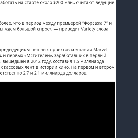
аботать на старте около $200 млн., считают ведущие
пїЅпїЅпїЅпїЅпїЅпїЅпїЅпїЅпїЅпїЅ
более, что в период между премьерой “Форсажа 7” и
мы ждем большой спрос», — приводит Variety слова
 предыдущих успешных проектов компании Marvel —
в, и первых «Мстителей», заработавших в первый
 вышедшей в 2012 году, составил 1,5 миллиарда
х кассовых лент в истории кино. На первом и втором
тственно 2,7 и 2,1 миллиарда долларов.