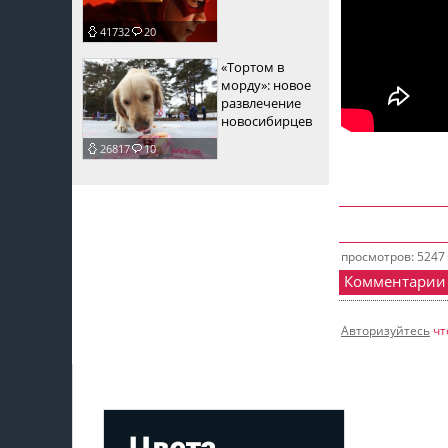
41732
20
«Тортом в
морду»: новое
развлечение
новосибирцев
26817
10
просмотров: 5247
Комментарии
Авторизуйтесь
чт
Мой профиль на Афише