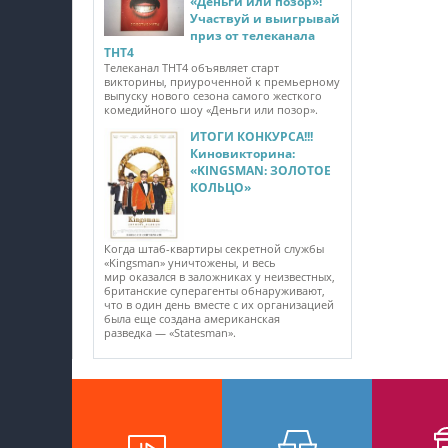
«Деньги или позор»!
Участвуй и выигрывай
приз от телеканала
ТНТ4
Телеканал ТНТ4 объявляет старт
викторины, приуроченной к премьерному
выпуску нового сезона самого жесткого
комедийного шоу «Деньги или позор».
ИТОГИ КОНКУРСА!!!
Киновикторина:
«KINGSMAN: ЗОЛОТОЕ
КОЛЬЦО»
Когда штаб-квартиры секретной службы
«Kingsman» уничтожены, и весь
мир оказался в заложниках у неизвестных,
британские суперагенты обнаруживают,
что в один день вместе с их организацией
была еще создана американская
разведка — «Statesman».