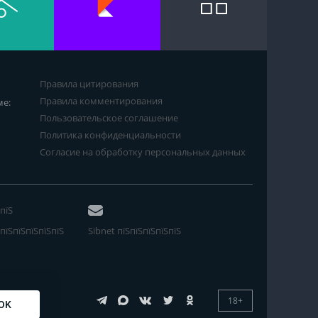
Правила цитирования
Правила комментирования
ме:
Пользовательское соглашение
Политика конфиденциальности
Согласие на обработку персональных данных
пїЅ
пїЅпїЅпїЅпїЅпїЅ
Sibnet пїЅпїЅпїЅпїЅпїЅ
18+
OK