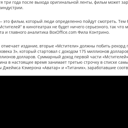
тя три года после выхода оригинальной ленты, фильм может зар
оиндустрии.
— это фильм, который люди определенно пойдут смотреть. Тем 
Мстителей” в кинотеатрах не будет ничего серьезного, так что 
а и главного аналитика BoxOffice.com Фила Контрино.
, отмечает издание, вторые «Мстители» должны побить рекорд
овека 3», который стартовал с доходом 175 миллионов долларо
ллионов долларов. Суммарный доход первой части «Мстителей»,
ина в настоящее время занимает третью строчку в списке самы
 Джеймса Кэмерона «Аватар» и «Титаник», заработавшие соотве