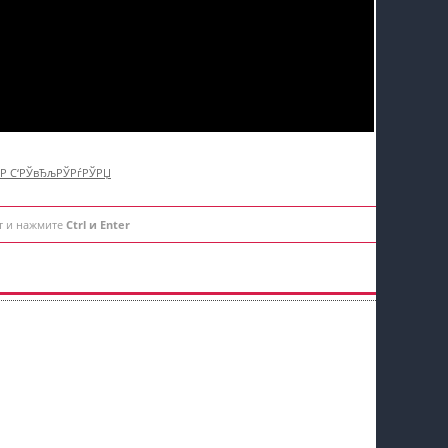
†Р С‘РЎвЂљРЎРѓРЎРЏ
т и нажмите
Ctrl и Enter