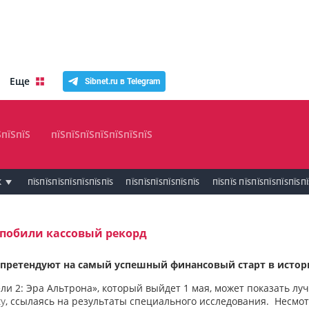
Еще
Sibnet.ru в Telegram
ЅпїЅпїЅ
пїЅпїЅпїЅпїЅпїЅпїЅпїЅ
К
ПЇЅПЇЅПЇЅПЇЅПЇЅПЇЅПЇЅ
ПЇЅПЇЅПЇЅПЇЅПЇЅПЇЅ
ПЇЅПЇЅ ПЇЅПЇЅПЇЅПЇЅПЇЅП
побили кассовый рекорд
 претендуют на самый успешный финансовый старт в истор
и 2: Эра Альтрона», который выйдет 1 мая, может показать лу
ty
, ссылаясь на результаты специального исследования. Несмот