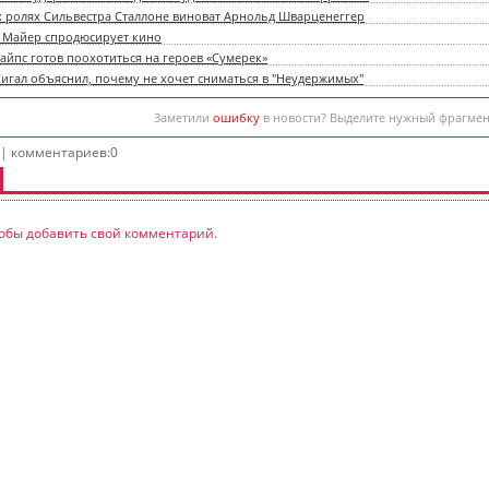
х ролях Сильвестра Сталлоне виноват Арнольд Шварценеггер
 Майер спродюсирует кино
айпс готов поохотиться на героев «Сумерек»
Сигал объяснил, почему не хочет сниматься в "Неудержимых"
Заметили
ошибку
в новости? Выделите нужный фрагме
 | комментариев:0
обы добавить свой комментарий.