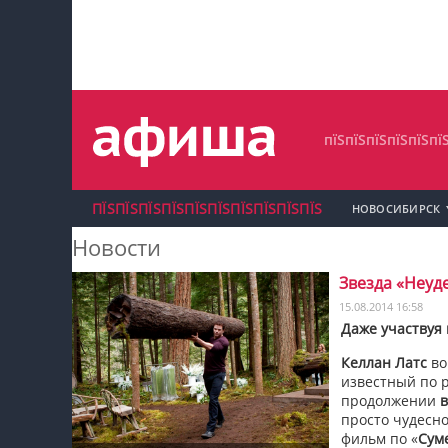
пїЅпїЅпїЅпїЅпїЅпїЅпїЅ
пїЅпїЅпїЅпїЅпїЅпїЅпїЅпїЅ
пїЅпїЅпїЅпїЅпїЅпїЅпїЅ
пїЅпїЅпїЅпїЅпїЅпї
ПЇЅПЇЅПЇЅПЇЅПЇЅПЇЅПЇЅПЇЅПЇЅПЇЅ
НОВОСИБИРСК
Новости
Звезда «Неуд
15.08.2014 16:58
пїЅпїЅпїЅ пїЅпїЅпїЅпїЅпїЅпїЅпїЅ пїЅпїЅ
Даже участвуя
пїЅпїЅпїЅпїЅпїЅ
Келлан Латс
во
известный по 
продолжении
в
пїЅпїЅпїЅ пїЅпїЅпїЅпїЅпїЅпїЅпїЅ
просто чудесно
фильм по «
Сум
пїЅпїЅпїЅ пїЅпїЅпїЅпїЅпїЅпїЅпїЅ