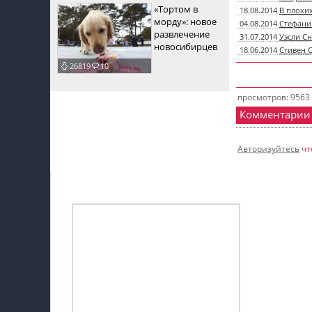
«Тортом в
18.08.2014
В плохи
морду»: новое
04.08.2014
Стефани
развлечение
31.07.2014
Уэсли Сн
новосибирцев
18.06.2014
Стивен 
26819
10
просмотров: 9563
Комментарии
Авторизуйтесь
чт
Мой профиль на Афише