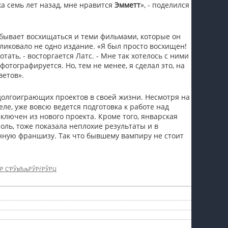
а семь лет назад, мне нравится
Эмметт
», - поделился
пїЅпїЅпїЅпїЅпїЅпїЅпїЅпїЅпїЅпїЅ
абывает восхищаться и теми фильмами, которые он
ликовало не одно издание. «Я был просто восхищен!
отать, - восторгается Латс. - Мне так хотелось с ними
фотографируется. Но, тем не менее, я сделал это, на
ветов».
 долгоиграющих проектов в своей жизни. Несмотря на
еле, уже вовсю ведется подготовка к работе над
ключен из нового проекта. Кроме того, январская
роль, тоже показала неплохие результаты и в
нную франшизу. Так что бывшему вампиру не стоит
†Р С‘РЎвЂљРЎРѓРЎРЏ