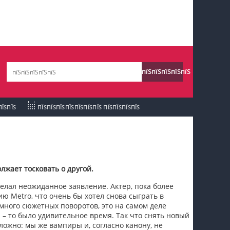
пїЅпїЅпїЅ пїЅпїЅпїЅпїЅпїЅпїЅпїЅ пїЅпїЅ
пїЅпїЅпїЅпїЅпїЅ
пїЅпїЅпїЅпїЅпїЅ
пїЅпїЅпїЅ пїЅпїЅпїЅпїЅпїЅпїЅпїЅ
пїЅпїЅпїЅ пїЅпїЅпїЅпїЅпїЅпїЅпїЅ
ПЇЅПЇЅ
ПЇЅПЇЅПЇЅПЇЅПЇЅПЇЅПЇЅ ПЇЅПЇЅПЇЅПЇЅ
пїЅпїЅпїЅ
пїЅпїЅпїЅпїЅпїЅпїЅпїЅпїЅпїЅпїЅпїЅ
пїЅпїЅпїЅ
лжает тосковать о другой.
пїЅпїЅпїЅпїЅпїЅпїЅпїЅпїЅпїЅ
сделал неожиданное заявление. Актер, пока более
пїЅпїЅпїЅ пїЅпїЅпїЅпїЅпїЅ
ию Metro, что очень бы хотел снова сыграть в
 много сюжетных поворотов, это на самом деле
пїЅпїЅпїЅ пїЅпїЅпїЅпїЅпїЅпїЅ
 – то было удивительное время. Так что снять новый
пїЅпїЅпїЅпїЅпїЅ
сложно: мы же вампиры и, согласно канону, не