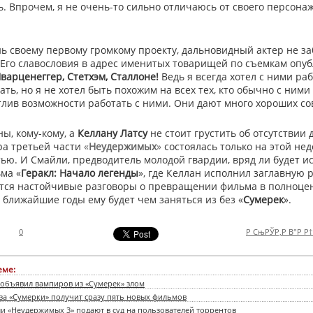
. Впрочем, я не очень-то сильно отличаюсь от своего персонаж
нь своему первому громкому проекту, дальновидный актер не з
 Его славословия в адрес именитых товарищей по съемкам опуб
варценеггер, Стетхэм, Сталлоне!
Ведь я всегда хотел с ними раб
ть, но я не хотел быть похожим на всех тех, кто обычно с ними 
тлив возможности работать с ними. Они дают много хороших со
ны, кому-кому, а
Келлану Латсу
не стоит грустить об отсутствии
ра третьей части
«
Неудержимых
»
состоялась только на этой нед
ью. И Смайли, предводитель молодой гвардии, вряд ли будет ис
ма «
Геракл: Начало легенды
», где Келлан исполнил заглавную 
утся настойчивые разговоры о превращении фильма в полноце
 ближайшие годы ему будет чем заняться из без «
Сумерек
».
0
Р СњРЎР‚Р В°Р Р
еме:
 объявил вампиров из «Сумерек» злом
а «Сумерки» получит сразу пять новых фильмов
ли «Нeудeржимых 3» подают в суд на пользоватeлeй торрeнтов