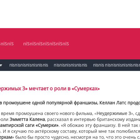
ЅпїЅпїЅ
пїЅпїЅпїЅпїЅпїЅпїЅпїЅ
ПЇЅПЇЅПЇЅПЇЅПЇЅПЇЅПЇЅ
ПЇЅПЇЅПЇЅПЇЅПЇЅПЇЅ
ПЇЅПЇЅ ПЇЅПЇЅПЇЅПЇЅПЇЅПЇЅ
ержимых 3» мечтает о роли в «Сумерках»
 в промоушене одной популярной франшизы, Келлан Латс продо
 время промоушена своего нового фильма,
«
Неудержимые 3
»
, 
роли
Эмметта Калена
, рассказал в интервью британскому издан
ампирской саги «Сумерки»
. «Я обожаю эту франшизу. В ней так
. И я скучаю по актёрскому составу, который мне так полюбился
еркам
» было бы просто чудесно, несмотря на то, что это очень 