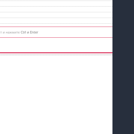
нт и нажмите
Ctrl и Enter