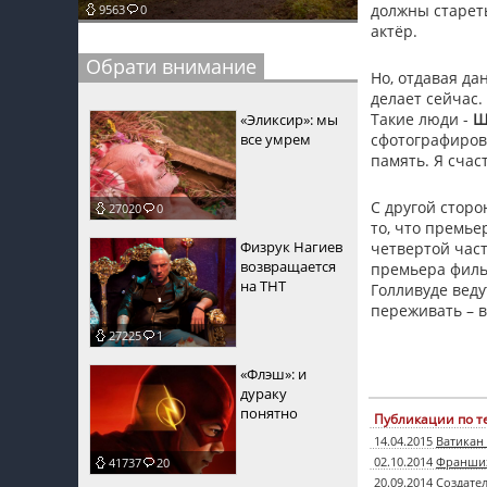
должны стареть
9563
0
актёр.
пїЅпїЅпїЅ
Обрати внимание
пїЅпїЅпїЅпїЅпїЅпїЅпїЅпїЅпїЅпїЅпїЅ
Но, отдавая да
делает сейчас.
пїЅпїЅпїЅ
Такие люди -
Ш
«Эликсир»: мы
все умрем
сфотографирова
пїЅпїЅпїЅпїЅпїЅпїЅпїЅпїЅпїЅ
память. Я счас
пїЅпїЅпїЅ пїЅпїЅпїЅпїЅпїЅ
С другой сторо
27020
0
пїЅпїЅпїЅ пїЅпїЅпїЅпїЅпїЅпїЅ
то, что премье
Физрук Нагиев
четвертой част
пїЅпїЅпїЅпїЅпїЅ
возвращается
премьера филь
на ТНТ
Голливуде вед
пїЅпїЅпїЅпїЅпїЅпїЅпїЅпїЅпїЅпїЅ
переживать – в
27225
1
«Флэш»: и
дураку
понятно
Публикации по т
14.04.2015
Ватикан
02.10.2014
Франшиз
41737
20
20.09.2014
Создатe